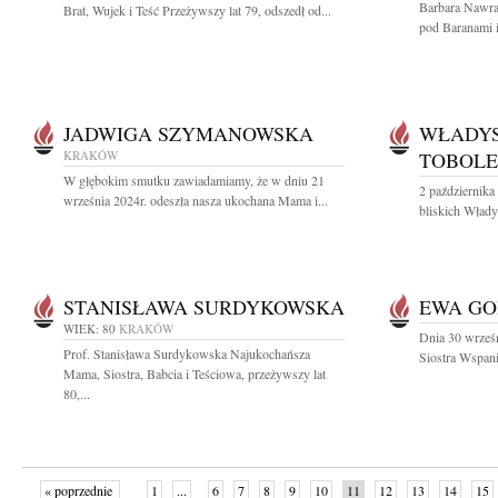
Barbara Nawra
Brat, Wujek i Teść Przeżywszy lat 79, odszedł od...
pod Baranami i
JADWIGA SZYMANOWSKA
WŁADYS
KRAKÓW
TOBOLE
W głębokim smutku zawiadamiamy, że w dniu 21
2 października
września 2024r. odeszła nasza ukochana Mama i...
bliskich Włady
STANISŁAWA SURDYKOWSKA
EWA GO
WIEK: 80
KRAKÓW
Dnia 30 wrześ
Prof. Stanisława Surdykowska Najukochańsza
Siostra Wspani
Mama, Siostra, Babcia i Teściowa, przeżywszy lat
80,...
« poprzednie
1
...
6
7
8
9
10
11
12
13
14
15