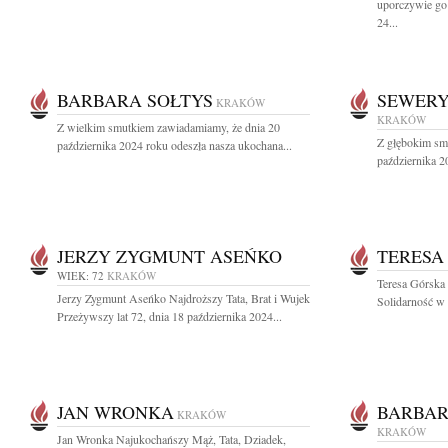
uporczywie go
24...
BARBARA SOŁTYS
SEWERY
KRAKÓW
KRAKÓW
Z wielkim smutkiem zawiadamiamy, że dnia 20
Z głębokim sm
października 2024 roku odeszła nasza ukochana...
października 2
JERZY ZYGMUNT ASEŃKO
TERESA
WIEK: 72
KRAKÓW
Teresa Górska
Jerzy Zygmunt Aseńko Najdroższy Tata, Brat i Wujek
Solidarność w l
Przeżywszy lat 72, dnia 18 października 2024...
JAN WRONKA
BARBAR
KRAKÓW
KRAKÓW
Jan Wronka Najukochańszy Mąż, Tata, Dziadek,