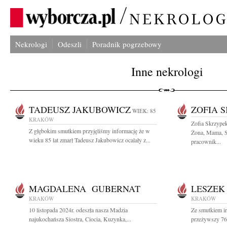
Nekrologi
Odeszli
Poradnik pogrzebowy
Inne nekrologi
TADEUSZ JAKUBOWICZ
ZOFIA 
WIEK: 85
KRAKÓW
Zofia Skrzype
Z głębokim smutkiem przyjęliśmy informację że w
Żona, Mama, Si
wieku 85 lat zmarł Tadeusz Jakubowicz ocalały z...
pracownik...
MAGDALENA GUBERNAT
LESZEK
KRAKÓW
KRAKÓW
10 listopada 2024r. odeszła nasza Madzia
Ze smutkiem in
najukochańsza Siostra, Ciocia, Kuzynka,...
przeżywszy 76 