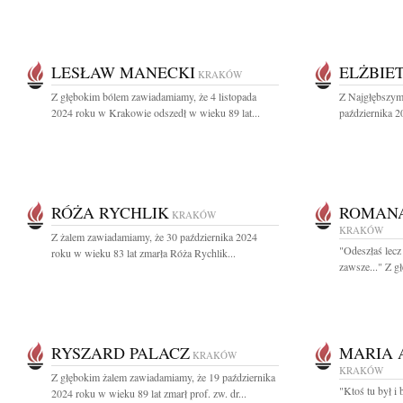
LESŁAW MANECKI
ELŻBIE
KRAKÓW
Z głębokim bólem zawiadamiamy, że 4 listopada
Z Najgłębszym
2024 roku w Krakowie odszedł w wieku 89 lat...
października 20
RÓŻA RYCHLIK
ROMANA
KRAKÓW
KRAKÓW
Z żalem zawiadamiamy, że 30 października 2024
"Odeszłaś lecz
roku w wieku 83 lat zmarła Róża Rychlik...
zawsze..." Z g
RYSZARD PALACZ
MARIA 
KRAKÓW
KRAKÓW
Z głębokim żalem zawiadamiamy, że 19 października
"Ktoś tu był i 
2024 roku w wieku 89 lat zmarł prof. zw. dr...