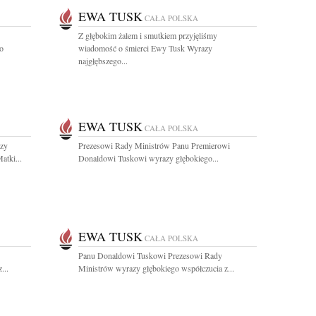
EWA TUSK
CAŁA POLSKA
Z głębokim żalem i smutkiem przyjęliśmy
go
wiadomość o śmierci Ewy Tusk Wyrazy
najgłębszego...
EWA TUSK
CAŁA POLSKA
zy
Prezesowi Rady Ministrów Panu Premierowi
atki...
Donaldowi Tuskowi wyrazy głębokiego...
EWA TUSK
CAŁA POLSKA
Panu Donaldowi Tuskowi Prezesowi Rady
...
Ministrów wyrazy głębokiego współczucia z...