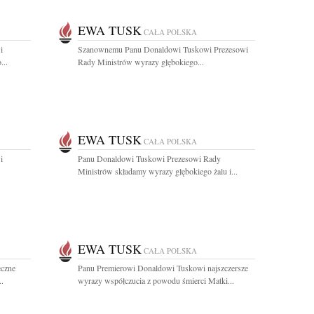
EWA TUSK
CAŁA POLSKA
i
Szanownemu Panu Donaldowi Tuskowi Prezesowi
...
Rady Ministrów wyrazy głębokiego...
EWA TUSK
CAŁA POLSKA
i
Panu Donaldowi Tuskowi Prezesowi Rady
Ministrów składamy wyrazy głębokiego żalu i...
EWA TUSK
CAŁA POLSKA
eczne
Panu Premierowi Donaldowi Tuskowi najszczersze
..
wyrazy współczucia z powodu śmierci Matki...