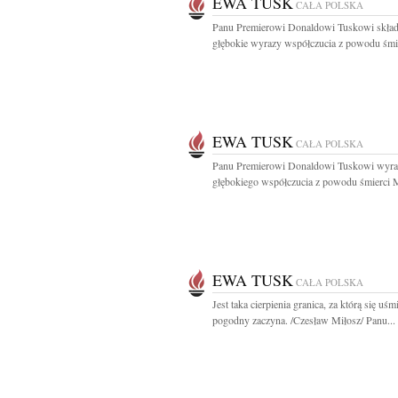
EWA TUSK
CAŁA POLSKA
Panu Premierowi Donaldowi Tuskowi skła
głębokie wyrazy współczucia z powodu śmie
EWA TUSK
CAŁA POLSKA
Panu Premierowi Donaldowi Tuskowi wyra
głębokiego współczucia z powodu śmierci M
EWA TUSK
CAŁA POLSKA
Jest taka cierpienia granica, za którą się uśm
pogodny zaczyna. /Czesław Miłosz/ Panu...