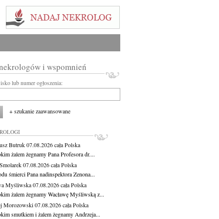
 nekrologów i wspomnień
wisko lub numer ogłoszenia:
+ szukanie zaawansowane
KROLOGI
usz Butruk
07.08.2026
cała Polska
okim żalem żegnamy Pana Profesora dr....
Smolarek
07.08.2026
cała Polska
du śmierci Pana nadinspektora Zenona...
wa Myśliwska
07.08.2026
cała Polska
okim żalem żegnamy Wacławę Myśliwską z...
j Morozowski
07.08.2026
cała Polska
okim smutkiem i żalem żegnamy Andrzeja...