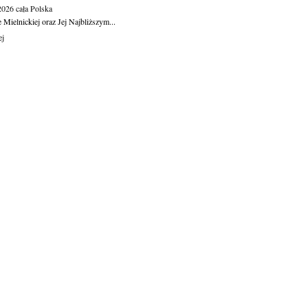
.2026
cała Polska
Mielnickiej oraz Jej Najbliższym...
ej