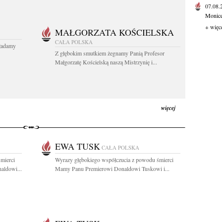
07.08
Monice 
+ więc
MAŁGORZATA KOŚCIELSKA
CAŁA POLSKA
kładamy
Z głębokim smutkiem żegnamy Panią Profesor
Małgorzatę Kościelską naszą Mistrzynię i...
więcej
EWA TUSK
CAŁA POLSKA
mierci
Wyrazy głębokiego współczucia z powodu śmierci
aldowi...
Mamy Panu Premierowi Donaldowi Tuskowi i...