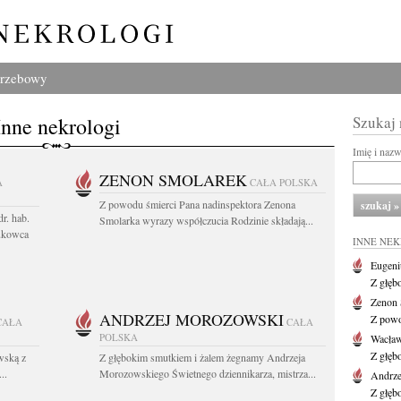
grzebowy
Inne nekrologi
Szukaj
Imię i naz
ZENON SMOLAREK
A
CAŁA POLSKA
Z powodu śmierci Pana nadinspektora Zenona
r. hab.
Smolarka wyrazy współczucia Rodzinie składają...
ukowca
INNE NE
Eugeni
Z głęb
Zenon 
ANDRZEJ MOROZOWSKI
Z powo
CAŁA
CAŁA
POLSKA
Wacła
Z głęb
wską z
Z głębokim smutkiem i żalem żegnamy Andrzeja
..
Morozowskiego Świetnego dziennikarza, mistrza...
Andrze
Z głęb