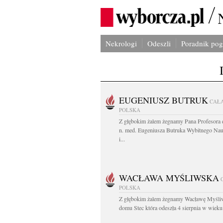
Nekrologi
Odeszli
Poradnik po
EUGENIUSZ BUTRUK
CAŁ
POLSKA
Z głębokim żalem żegnamy Pana Profesora d
n. med. Eugeniusza Butruka Wybitnego Na
i...
WACŁAWA MYŚLIWSKA
POLSKA
Z głębokim żalem żegnamy Wacławę Myśli
domu Stec która odeszła 4 sierpnia w wieku.