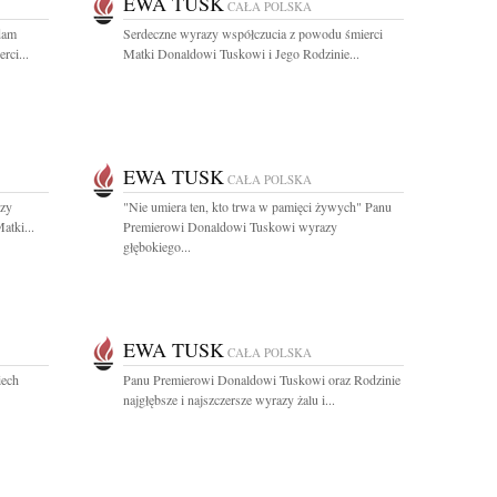
EWA TUSK
CAŁA POLSKA
dam
Serdeczne wyrazy współczucia z powodu śmierci
rci...
Matki Donaldowi Tuskowi i Jego Rodzinie...
EWA TUSK
CAŁA POLSKA
zy
"Nie umiera ten, kto trwa w pamięci żywych" Panu
atki...
Premierowi Donaldowi Tuskowi wyrazy
głębokiego...
EWA TUSK
CAŁA POLSKA
iech
Panu Premierowi Donaldowi Tuskowi oraz Rodzinie
najgłębsze i najszczersze wyrazy żalu i...