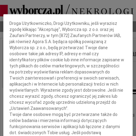
Dbamy o Twoją prywatność
Droga Użytkowniczko, Drogi Użytkowniku, jeśli wyrazisz
Nekrologi
Odeszli
Poradnik pogrzebowy
zgodę klikając "Akceptuję", Wyborcza sp. z o.o. oraz jej
Zaufani Partnerzy, w tym [
872
] Zaufanych Partnerów IAB,
jak również Agora S.A. będąca spółką powiązaną z
Wyborcza sp. z o.o., będą przetwarzać Twoje dane
Jadwigi Koniecznej-Twa
osobowe takie jak adresy IP, adresy e-mail czy
IMIĘ I NAZWISKO:
identyfikatory plików cookie lub inne informacje zapisane w
tych plikach do celów marketingowych, w szczególności
cała Polska
REGION:
na potrzeby wyświetlania reklam dopasowanych do
25.09.2009
DATA EMISJI:
Twoich zainteresowań i preferencji w swoich serwisach,
aplikacjach i w Internecie lub personalizacji treści w nich
wyświetlanych. Wyrażenie zgody jest dobrowolne. Jeśli nie
chcesz wyrazić zgody, chcesz ograniczyć jej zakres lub
chcesz wycofać zgodę uprzednio udzieloną przejdź do
Społeczność Wydziału Filologicznego
„Ustawień Zaawansowanych”.
Uniwersytetu Śląskiego
Twoje dane osobowe mogą być przetwarzane także do
z wielkim żalem przyjęła wiadomość o śmierci
celów badania i mierzenia informacji dotyczących
funkcjonowania serwisów i aplikacji lub łączone z danymi
Pani
dot. świadczonych Tobie usług. Jeśli podstawą