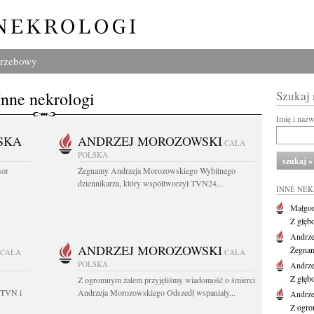
grzebowy
Inne nekrologi
Szukaj
Imię i naz
SKA
ANDRZEJ MOROZOWSKI
CAŁA
POLSKA
sor
Żegnamy Andrzeja Morozowskiego Wybitnego
dziennikarza, który współtworzył TVN24....
INNE NE
Małgor
Z głęb
Andrze
ANDRZEJ MOROZOWSKI
Żegnam
CAŁA
CAŁA
POLSKA
Andrze
Z głęb
Z ogromnym żalem przyjęliśmy wiadomość o śmierci
 TVN i
Andrzeja Morozowskiego Odszedł wspaniały...
Andrze
Z ogro