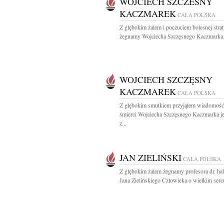
WOJCIECH SZCZESNY
KACZMAREK
CAŁA POLSKA
Z głębokim żalem i poczuciem bolesnej stra
żegnamy Wojciecha Szczęsnego Kaczmarka.
WOJCIECH SZCZĘSNY
KACZMAREK
CAŁA POLSKA
Z głębokim smutkiem przyjąłem wiadomość
śmierci Wojciecha Szczęsnego Kaczmarka j
z...
JAN ZIELIŃSKI
CAŁA POLSKA
Z głębokim żalem żegnamy profesora dr. hab
Jana Zielińskiego Człowieka o wielkim sercu