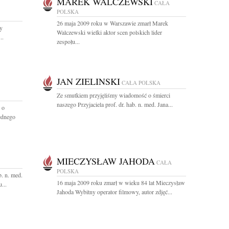
MAREK WALCZEWSKI
CAŁA
POLSKA
26 maja 2009 roku w Warszawie zmarł Marek
ty
Walczewski wielki aktor scen polskich lider
..
zespołu...
JAN ZIELINSKI
CAŁA POLSKA
Ze smutkiem przyjęliśmy wiadomość o śmierci
naszego Przyjaciela prof. dr. hab. n. med. Jana...
 o
ednego
MIECZYSŁAW JAHODA
CAŁA
POLSKA
. n. med.
16 maja 2009 roku zmarł w wieku 84 lat Mieczysław
...
Jahoda Wybitny operator filmowy, autor zdjęć...