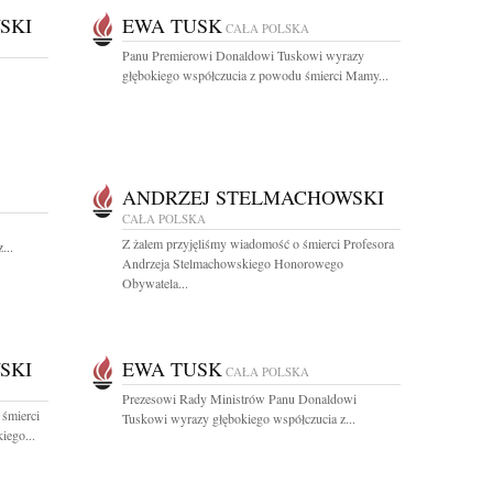
SKI
EWA TUSK
CAŁA POLSKA
Panu Premierowi Donaldowi Tuskowi wyrazy
głębokiego współczucia z powodu śmierci Mamy...
ANDRZEJ STELMACHOWSKI
CAŁA POLSKA
Z żalem przyjęliśmy wiadomość o śmierci Profesora
...
Andrzeja Stelmachowskiego Honorowego
Obywatela...
SKI
EWA TUSK
CAŁA POLSKA
Prezesowi Rady Ministrów Panu Donaldowi
 śmierci
Tuskowi wyrazy głębokiego współczucia z...
iego...