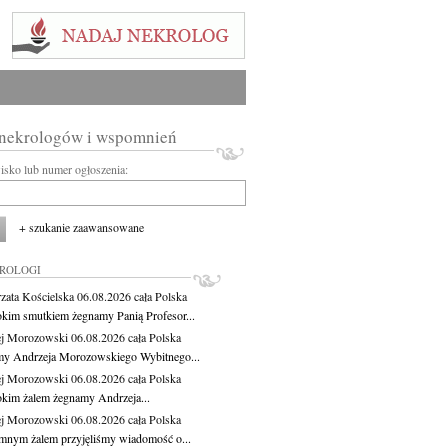
 nekrologów i wspomnień
wisko lub numer ogłoszenia:
+ szukanie zaawansowane
KROLOGI
zata Kościelska
06.08.2026
cała Polska
okim smutkiem żegnamy Panią Profesor...
j Morozowski
06.08.2026
cała Polska
y Andrzeja Morozowskiego Wybitnego...
j Morozowski
06.08.2026
cała Polska
okim żalem żegnamy Andrzeja...
j Morozowski
06.08.2026
cała Polska
mnym żalem przyjęliśmy wiadomość o...