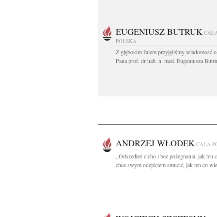
EUGENIUSZ BUTRUK
CAŁ
POLSKA
Z głębokim żalem przyjęliśmy wiadomość o
Pana prof. dr hab. n. med. Eugeniusza Butru
ANDRZEJ WŁODEK
CAŁA P
,,Odszedłeś cicho i bez pożegnania, jak ten c
chce swym odejściem smucić, jak ten co wier