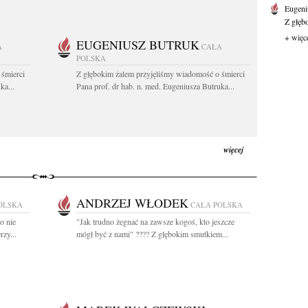
Eugeni
Z głęb
+ więc
EUGENIUSZ BUTRUK
A
CAŁA
POLSKA
 śmierci
Z głębokim żalem przyjęliśmy wiadomość o śmierci
ka...
Pana prof. dr hab. n. med. Eugeniusza Butruka...
więcej
ANDRZEJ WŁODEK
OLSKA
CAŁA POLSKA
o nie
"Jak trudno żegnać na zawsze kogoś, kto jeszcze
zy...
mógł być z nami" ???? Z głębokim smutkiem...