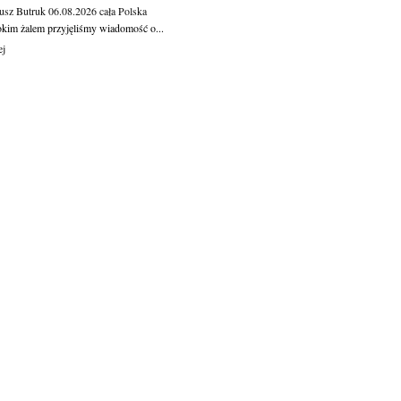
usz Butruk
06.08.2026
cała Polska
okim żalem przyjęliśmy wiadomość o...
ej