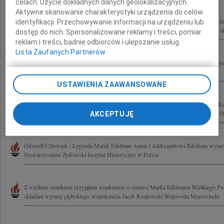
celach:
Użycie dokładnych danych geolokalizacyjnych.
Aktywne skanowanie charakterystyki urządzenia do celów
Wrocławskie środowisko Stowarzyszenia Projekt: Polska pragnie wyrazić głęboki ż
identyfikacji. Przechowywanie informacji na urządzeniu lub
Edelmana Jego postawa na zawsze będzie dla nas wzorem działalności społecznej i a
dostęp do nich. Spersonalizowane reklamy i treści, pomiar
reklam i treści, badnie odbiorców i ulepszanie usług.
Lista Zaufanych Partnerów
Z głębokim żalem żegnamy Marka Edelmana działacza NSZZ "Solidarność" i opozyc
NSZZ "Solidarność" z regionu Ziemia Łódzka NSZZ "Solidarność"
USTAWIENIA ZAAWANSOWANE
Ze smutkiem przyjęliśmy wiadomość o śmierci Marka Edelmana Odszedł przywódca
Warszawskim, niestrudzony bojownik o wolną Polskę, współpracownik Komitetu O
AKCEPTUJĘ
Odszedł Człowiek - Legenda Marek Edelman Annie i Aleksandrowi Edelman wyrazy
Stowarzyszenie Żydowski Instytut Historyczny w Polsce
Z wielkim smutkiem przyjąłem wiadomość o śmierci Marka Edelmana Wielkiego Pol
składam wyrazy głębokiego współczucia Jacek Kozłowski Wojewoda Mazowiecki