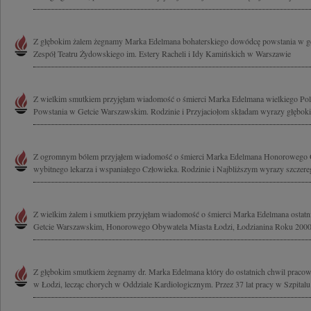
Z głębokim żalem żegnamy Marka Edelmana bohaterskiego dowódcę powstania w ge
Zespół Teatru Żydowskiego im. Estery Racheli i Idy Kamińskich w Warszawie
Z wielkim smutkiem przyjęłam wiadomość o śmierci Marka Edelmana wielkiego Pola
Powstania w Getcie Warszawskim. Rodzinie i Przyjaciołom składam wyrazy głęboki
Z ogromnym bólem przyjąłem wiadomość o śmierci Marka Edelmana Honorowego O
wybitnego lekarza i wspaniałego Człowieka. Rodzinie i Najbliższym wyrazy szczereg
Z wielkim żalem i smutkiem przyjęłam wiadomość o śmierci Marka Edelmana ostat
Getcie Warszawskim, Honorowego Obywatela Miasta Łodzi, Łodzianina Roku 2000,
Z głębokim smutkiem żegnamy dr. Marka Edelmana który do ostatnich chwil pracow
w Łodzi, lecząc chorych w Oddziale Kardiologicznym. Przez 37 lat pracy w Szpitalu 