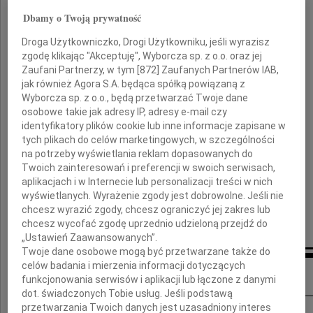
Dbamy o Twoją prywatność
Wielkiego człowieka
Droga Użytkowniczko, Drogi Użytkowniku, jeśli wyrazisz
zgodę klikając "Akceptuję", Wyborcza sp. z o.o. oraz jej
Rodzinie
Zaufani Partnerzy, w tym [
872
] Zaufanych Partnerów IAB,
jak również Agora S.A. będąca spółką powiązaną z
i
Wyborcza sp. z o.o., będą przetwarzać Twoje dane
osobowe takie jak adresy IP, adresy e-mail czy
Bliskim
identyfikatory plików cookie lub inne informacje zapisane w
tych plikach do celów marketingowych, w szczególności
składam wyrazy głębokiego współczucia
na potrzeby wyświetlania reklam dopasowanych do
Twoich zainteresowań i preferencji w swoich serwisach,
aplikacjach i w Internecie lub personalizacji treści w nich
Elżbieta Bieńkowska
wyświetlanych. Wyrażenie zgody jest dobrowolne. Jeśli nie
chcesz wyrazić zgody, chcesz ograniczyć jej zakres lub
Minister Rozwoju Regionalnego
chcesz wycofać zgodę uprzednio udzieloną przejdź do
„Ustawień Zaawansowanych”.
Twoje dane osobowe mogą być przetwarzane także do
celów badania i mierzenia informacji dotyczących
Inne kondolencje
funkcjonowania serwisów i aplikacji lub łączone z danymi
dot. świadczonych Tobie usług. Jeśli podstawą
przetwarzania Twoich danych jest uzasadniony interes