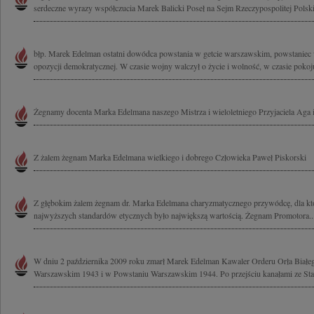
serdeczne wyrazy współczucia Marek Balicki Poseł na Sejm Rzeczypospolitej Polski
błp. Marek Edelman ostatni dowódca powstania w getcie warszawskim, powstaniec w
opozycji demokratycznej. W czasie wojny walczył o życie i wolność, w czasie pokoju
Żegnamy docenta Marka Edelmana naszego Mistrza i wieloletniego Przyjaciela Aga i
Z żalem żegnam Marka Edelmana wielkiego i dobrego Człowieka Paweł Piskorski
Z głębokim żalem żegnam dr. Marka Edelmana charyzmatycznego przywódcę, dla któ
najwyższych standardów etycznych było największą wartością. Żegnam Promotora..
W dniu 2 października 2009 roku zmarł Marek Edelman Kawaler Orderu Orła Białeg
Warszawskim 1943 i w Powstaniu Warszawskim 1944. Po przejściu kanałami ze Star