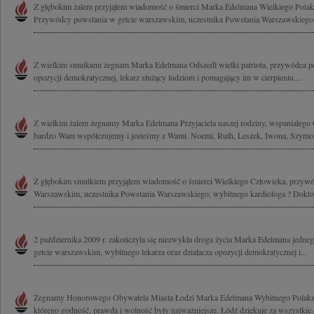
Z głębokim żalem przyjąłem wiadomość o śmierci Marka Edelmana Wielkiego Polak
Przywódcy powstania w getcie warszawskim, uczestnika Powstania Warszawskiego.
Z wielkim smutkiem żegnam Marka Edelmana Odszedł wielki patriota, przywódca po
opozycji demokratycznej, lekarz służący ludziom i pomagający im w cierpieniu....
Z wielkim żalem żegnamy Marka Edelmana Przyjaciela naszej rodziny, wspaniałego 
bardzo Wam współczujemy i jesteśmy z Wami. Noemi, Ruth, Leszek, Iwona, Szymon 
Z głębokim smutkiem przyjąłem wiadomość o śmierci Wielkiego Człowieka, przywó
Warszawskim, uczestnika Powstania Warszawskiego, wybitnego kardiologa ? Doktor
2 października 2009 r. zakończyła się niezwykła droga życia Marka Edelmana jed
getcie warszawskim, wybitnego lekarza oraz działacza opozycji demokratycznej i...
Żegnamy Honorowego Obywatela Miasta Łodzi Marka Edelmana Wybitnego Polaka, 
którego godność, prawda i wolność były najważniejsze. Łódź dziękuje za wszystkie 