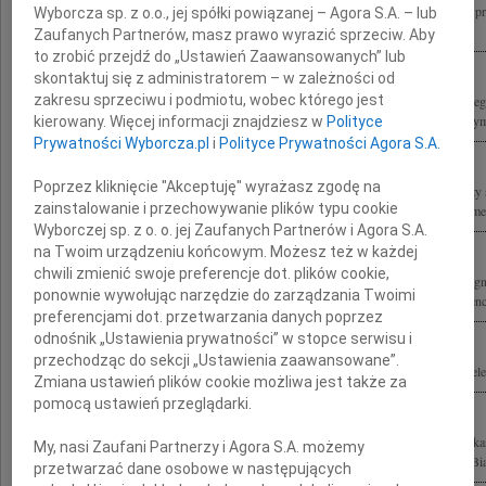
Z ogromnym żalem przyjęliśmy wiadomość o śmierci Marka Edelmana ostatniego p
Wyborcza sp. z o.o., jej spółki powiązanej – Agora S.A. – lub
Warszawskim, patrioty, bohatera, autorytetu i wspaniałego człowieka Rodzinie i...
Zaufanych Partnerów, masz prawo wyrazić sprzeciw. Aby
to zrobić przejdź do „Ustawień Zaawansowanych” lub
skontaktuj się z administratorem – w zależności od
zakresu sprzeciwu i podmiotu, wobec którego jest
Z ogromnym smutkiem przyjęliśmy wiadomość o śmierci Marka Edelmana ostatnie
getcie warszawskim, lekarza, działacza społecznego i polityka Rodzinie i Najbliższy
kierowany. Więcej informacji znajdziesz w
Polityce
Prywatności Wyborcza.pl
i
Polityce Prywatności Agora S.A.
Poprzez kliknięcie "Akceptuję" wyrażasz zgodę na
Żegnamy Marka Edelmana naszego Przyjaciela i towarzysza broni Łączymy wyrazy 
zainstalowanie i przechowywanie plików typu cookie
Ani, Olka i całej Rodziny Luba Gawisar "Zielona Marysia" Pnina Grynszpan-Frymer
Wyborczej sp. z o. o. jej Zaufanych Partnerów i Agora S.A.
na Twoim urządzeniu końcowym. Możesz też w każdej
chwili zmienić swoje preferencje dot. plików cookie,
W piątek, 9 października 2009 roku na Placu Bohaterów Getta o godzinie 11.00 że
ponownie wywołując narzędzie do zarządzania Twoimi
Dziadka Marka Edelmana Aleksander i Zosia, Ania, François, Tomek, Liza i Laurence
preferencjami dot. przetwarzania danych poprzez
odnośnik „Ustawienia prywatności” w stopce serwisu i
przechodząc do sekcji „Ustawienia zaawansowane”.
Odszedł Marek Edelman 1919 - 2009 Z Najbliższymi łączymy się w bólu przyjaciele
Zmiana ustawień plików cookie możliwa jest także za
pomocą ustawień przeglądarki.
Marek Edelman 1919 - 2009 ostatni dowódca powstania w getcie, wybitny lekarz kar
My, nasi Zaufani Partnerzy i Agora S.A. możemy
Solidarności, lider opozycji demokratycznej w Polsce, odznaczony Orderem Orła Biał
przetwarzać dane osobowe w następujących