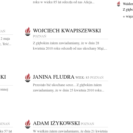
roku w wieku 85 lat odeszła od nas Alicja...
Waldem
Z głęb
+ więc
WOJCIECH KWAPISZEWSKI
NAŃ
POZNAŃ
 2 maja
Z głębokim żalem zawiadamiamy, że w dniu 28
 Teść...
kwietnia 2010 roku odszedł od nas ukochany Mąż,...
KI
JANINA FLUDRA
WIEK: 83
POZNAŃ
Przestało bić ukochane serce... Z głębokim żalem
łomnej
zawiadamiamy, że w dniu 25 kwietnia 2010 roku...
ADAM IŻYKOWSKI
OZNAŃ
POZNAŃ
u 57 lat
W wielkim żalem zawiadamiamy, że dnia 21 kwietnia