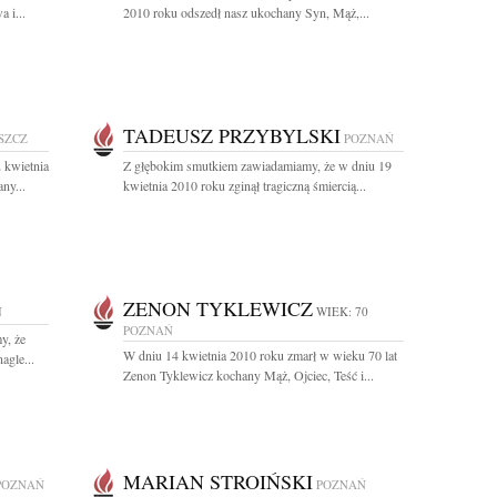
 i...
2010 roku odszedł nasz ukochany Syn, Mąż,...
TADEUSZ PRZYBYLSKI
SZCZ
POZNAŃ
 kwietnia
Z głębokim smutkiem zawiadamiamy, że w dniu 19
ny...
kwietnia 2010 roku zginął tragiczną śmiercią...
ZENON TYKLEWICZ
Ń
WIEK: 70
POZNAŃ
y, że
W dniu 14 kwietnia 2010 roku zmarł w wieku 70 lat
agle...
Zenon Tyklewicz kochany Mąż, Ojciec, Teść i...
MARIAN STROIŃSKI
POZNAŃ
POZNAŃ