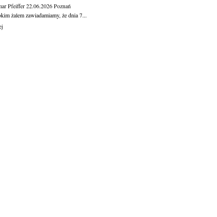
ar Pfeiffer
22.06.2026
Poznań
okim żalem zawiadamiamy, że dnia 7...
ej