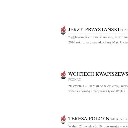
JERZY PRZYSTAŃSKI
POZ
Z głębokim żalem zawiadamiamy, że w dniu
2010 roku zmarł nasz ukochany Mąż, Ojciec,
WOJCIECH KWAPISZEWS
POZNAŃ
28 kwietnia 2010 roku po wieloletniej, niez
walce z chorobą umarł nasz Ojciec Wojtek...
TERESA POLCYN
WIEK: 57
P
W dniu 25 kwietna 2010 roku zmarła w wiek