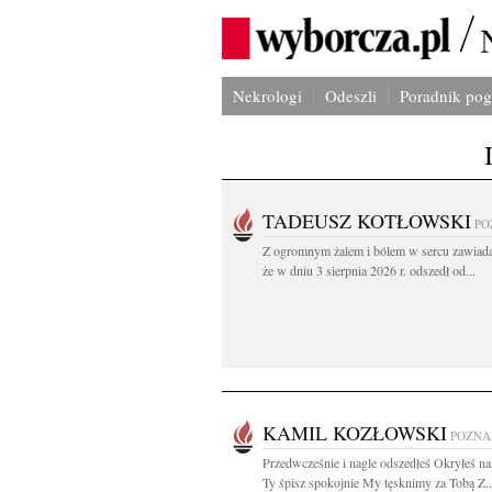
Nekrologi
Odeszli
Poradnik po
TADEUSZ KOTŁOWSKI
PO
Z ogromnym żalem i bólem w sercu zawiad
że w dniu 3 sierpnia 2026 r. odszedł od...
KAMIL KOZŁOWSKI
POZNA
Przedwcześnie i nagle odszedłeś Okryłeś na
Ty śpisz spokojnie My tęsknimy za Tobą Z..