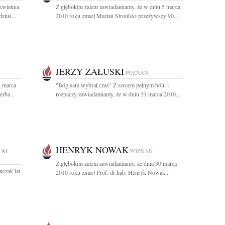
kwietnia
Z głębokim żalem zawiadamiamy, że w dniu 5 marca
ziuś...
2010 roku zmarł Marian Stroiński przeżywszy 90...
JERZY ZAŁUSKI
POZNAŃ
1 marca
"Bóg sam wybrał czas" Z sercem pełnym bólu i
rba...
rozpaczy zawiadamiamy, że w dniu 31 marca 2010...
HENRYK NOWAK
 81
POZNAŃ
Z głębokim żalem zawiadamiamy, że dnia 30 marca
czak lat
2010 roku zmarł Prof. dr hab. Henryk Nowak...