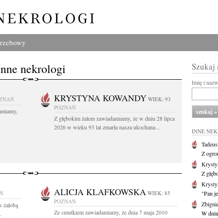
grzebowy
Inne nekrologi
Szukaj
Imię i naz
KRYSTYNA KOWANDY
ZNAŃ
WIEK: 93
POZNAŃ
amiamy,
Z głębokim żalem zawiadamiamy, że w dniu 28 lipca
2026 w wieku 93 lat zmarła nasza ukochana...
INNE NE
Tadeus
Z ogro
Kryst
Z głęb
Krysty
ALICJA KLAFKOWSKA
Ń
WIEK: 85
"Pan je
POZNAŃ
Zbigni
s żałobą
Ze smutkiem zawiadamiamy, że dnia 7 maja 2010
W dniu 
.