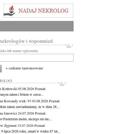
 nekrologów i wspomnień
wisko lub numer ogłoszenia:
+ szukanie zaawansowane
KROLOGI
z Kotłowski
05.08.2026
Poznań
mnym żalem i bólem w sercu...
yna Kowandy
wiek: 93
03.08.2026
Poznań
okim żalem zawiadamiamy, że w dniu 28...
na Janowicz
24.07.2026
Poznań
st Pasterzem moim, niczego mi nie...
ew Zygmunt
15.07.2026
Poznań
9 lipca 2026 roku, zmarł w wieku 87 lat...