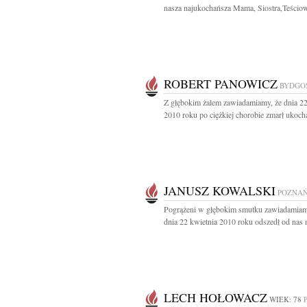
nasza najukochańsza Mama, Siostra,Teściowa
ROBERT PANOWICZ
BYDGO
Z głębokim żalem zawiadamiamy, że dnia 22
2010 roku po ciężkiej chorobie zmarł ukocha
JANUSZ KOWALSKI
POZNA
Pogrążeni w głębokim smutku zawiadamiam
dnia 22 kwietnia 2010 roku odszedł od nas n
LECH HOŁOWACZ
WIEK: 78