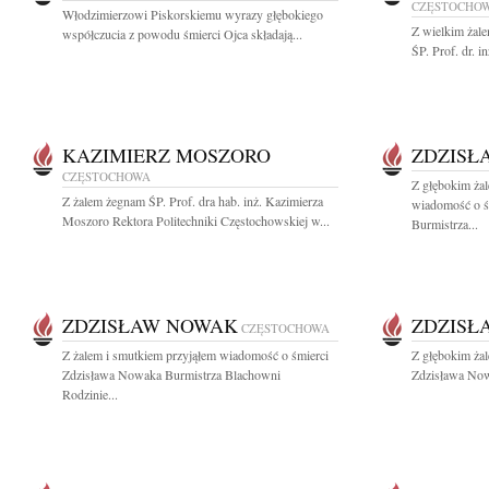
CZĘSTOCHO
Włodzimierzowi Piskorskiemu wyrazy głębokiego
Z wielkim żal
współczucia z powodu śmierci Ojca składają...
ŚP. Prof. dr. 
KAZIMIERZ MOSZORO
ZDZISŁ
CZĘSTOCHOWA
Z głębokim żal
Z żalem żegnam ŚP. Prof. dra hab. inż. Kazimierza
wiadomość o ś
Moszoro Rektora Politechniki Częstochowskiej w...
Burmistrza...
ZDZISŁAW NOWAK
ZDZISŁ
CZĘSTOCHOWA
Z żalem i smutkiem przyjąłem wiadomość o śmierci
Z głębokim ża
Zdzisława Nowaka Burmistrza Blachowni
Zdzisława Now
Rodzinie...