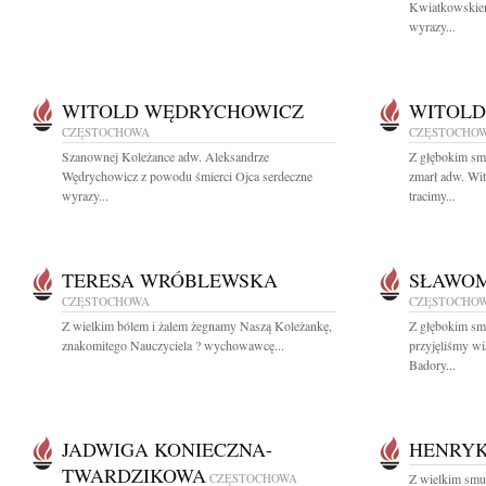
Kwiatkowskiem
wyrazy...
WITOLD WĘDRYCHOWICZ
WITOLD
CZĘSTOCHOWA
CZĘSTOCHO
Szanownej Koleżance adw. Aleksandrze
Z głębokim sm
Wędrychowicz z powodu śmierci Ojca serdeczne
zmarł adw. W
wyrazy...
tracimy...
TERESA WRÓBLEWSKA
SŁAWOM
CZĘSTOCHOWA
CZĘSTOCHO
Z wielkim bólem i żalem żegnamy Naszą Koleżankę,
Z głębokim sm
znakomitego Nauczyciela ? wychowawcę...
przyjęliśmy w
Badory...
JADWIGA KONIECZNA-
HENRYK
TWARDZIKOWA
CZĘSTOCHOWA
Z wielkim smu