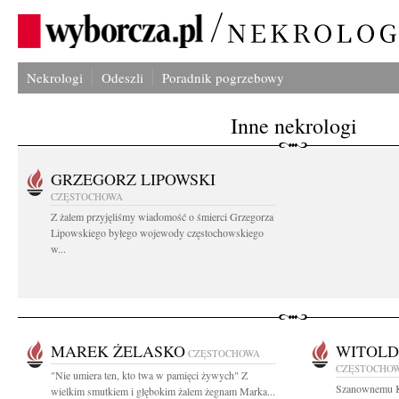
Nekrologi
Odeszli
Poradnik pogrzebowy
Inne nekrologi
GRZEGORZ LIPOWSKI
CZĘSTOCHOWA
Z żalem przyjęliśmy wiadomość o śmierci Grzegorza
Lipowskiego byłego wojewody częstochowskiego
w...
MAREK ŻELASKO
WITOLD
CZĘSTOCHOWA
CZĘSTOCHO
"Nie umiera ten, kto twa w pamięci żywych" Z
Szanownemu K
wielkim smutkiem i głębokim żalem żegnam Marka...