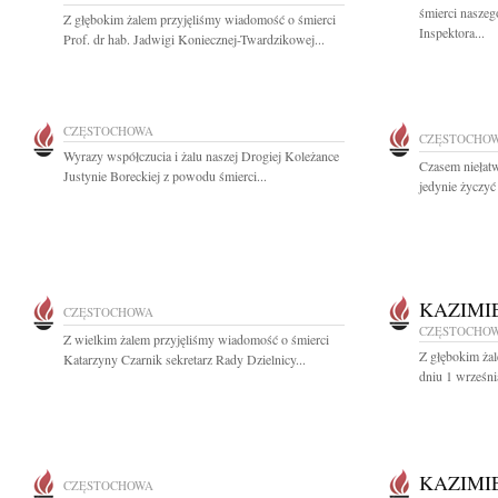
śmierci nasze
Z głębokim żalem przyjęliśmy wiadomość o śmierci
Inspektora...
Prof. dr hab. Jadwigi Koniecznej-Twardzikowej...
CZĘSTOCHOWA
CZĘSTOCHO
Wyrazy współczucia i żalu naszej Drogiej Koleżance
Czasem niełat
Justynie Boreckiej z powodu śmierci...
jedynie życzyć 
KAZIMI
CZĘSTOCHOWA
CZĘSTOCHO
Z wielkim żalem przyjęliśmy wiadomość o śmierci
Z głębokim ża
Katarzyny Czarnik sekretarz Rady Dzielnicy...
dniu 1 wrześni
KAZIMI
CZĘSTOCHOWA