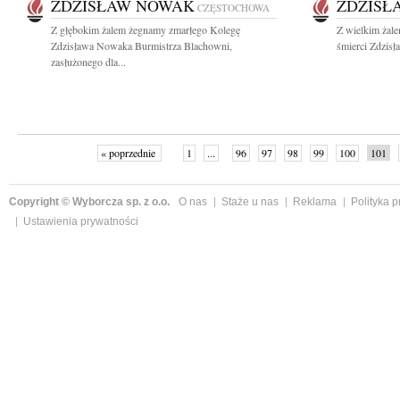
ZDZISŁAW NOWAK
ZDZISŁ
CZĘSTOCHOWA
Z głębokim żalem żegnamy zmarłego Kolegę
Z wielkim żal
Zdzisława Nowaka Burmistrza Blachowni,
śmierci Zdzis
zasłużonego dla...
« poprzednie
1
...
96
97
98
99
100
101
Copyright © Wyborcza sp. z o.o.
O nas
Staże u nas
Reklama
Polityka 
Ustawienia prywatności