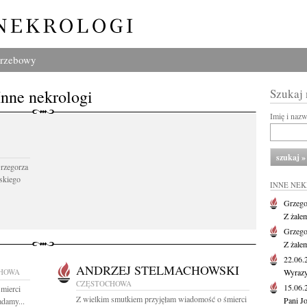
grzebowy
Inne nekrologi
Szukaj
Imię i naz
Grzegorza
skiego
INNE NE
Grzego
Z żale
Grzego
Z żale
22.06
ANDRZEJ STELMACHOWSKI
HOWA
Wyrazy
CZĘSTOCHOWA
15.06
mierci
Z wielkim smutkiem przyjęłam wiadomość o śmierci
Pani J
adamy...