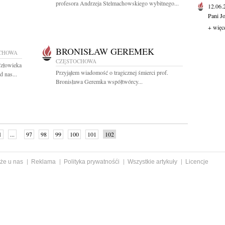
profesora Andrzeja Stelmachowskiego wybitnego...
12.06
Pani J
+ więc
BRONISŁAW GEREMEK
CHOWA
CZĘSTOCHOWA
Człowieka
Przyjąłem wiadomość o tragicznej śmierci prof.
 nas...
Bronisława Geremka współtwórcy...
1
...
97
98
99
100
101
102
że u nas
Reklama
Polityka prywatnośći
Wszystkie artykuły
Licencje