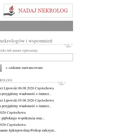
 nekrologów i wspomnień
wisko lub numer ogłoszenia:
+ szukanie zaawansowane
KROLOGI
rz Lipowski
06.08.2026
Częstochowa
m przyjęliśmy wiadomość o śmierci...
rz Lipowski
05.08.2026
Częstochowa
m przyjęliśmy wiadomość o śmierci...
.2026
Częstochowa
 głębokiego współczucia oraz...
.2026
Częstochowa
oannie Jędrzejowskiej-Prokop radczyni...