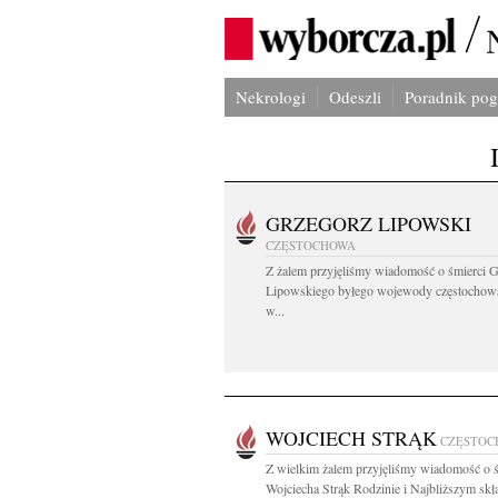
Nekrologi
Odeszli
Poradnik po
GRZEGORZ LIPOWSKI
CZĘSTOCHOWA
Z żalem przyjęliśmy wiadomość o śmierci 
Lipowskiego byłego wojewody częstochow
w...
WOJCIECH STRĄK
CZĘSTOC
Z wielkim żalem przyjęliśmy wiadomość o ś
Wojciecha Strąk Rodzinie i Najbliższym skł