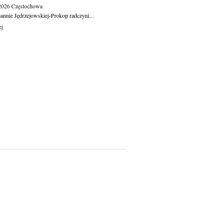
.2026
Częstochowa
oannie Jędrzejowskiej-Prokop radczyni...
ej