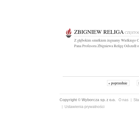
ZBIGNIEW RELIGA
CZĘSTO
Z głębokim smutkiem żegnamy Wielkiego 
Pana Profesora Zbigniewa Religę Odszedł od
« poprzednie
Copyright © Wyborcza sp. z o.o.
O nas
Sta
Ustawienia prywatności