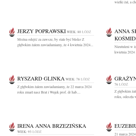
wielki żal, a ch
JERZY POPRAWSKI
ANNA S
WIEK: 80
ŁÓDŹ
KOŚMID
Można odejść za zawsze, by stale być blisko Z
głębokim żalem zawiadamiamy, że 4 kwietnia 2024...
Nieutuleni w ż
kwietnia 2024 
RYSZARD GLINKA
GRAŻY
WIEK: 78
ŁÓDŹ
76
ŁÓDŹ
Z głębokim żalem zawiadamiamy, że 22 marca 2024
Z głębokim ża
roku zmarł nasz Brat i Wujek prof. dr hab....
roku, odeszła 
IRENA ANNA BRZEZIŃSKA
EUZEBI
WIEK: 93
ŁÓDŹ
21 marca 2024 