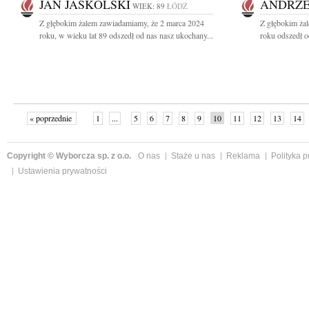
JAN JASKÓLSKI
ANDRZE
WIEK: 89
ŁÓDŹ
Z głębokim żalem zawiadamiamy, że 2 marca 2024
Z głębokim ża
roku, w wieku lat 89 odszedł od nas nasz ukochany...
roku odszedł o
« poprzednie
1
...
5
6
7
8
9
10
11
12
13
14
Copyright © Wyborcza sp. z o.o.
O nas
Staże u nas
Reklama
Polityka 
Ustawienia prywatności