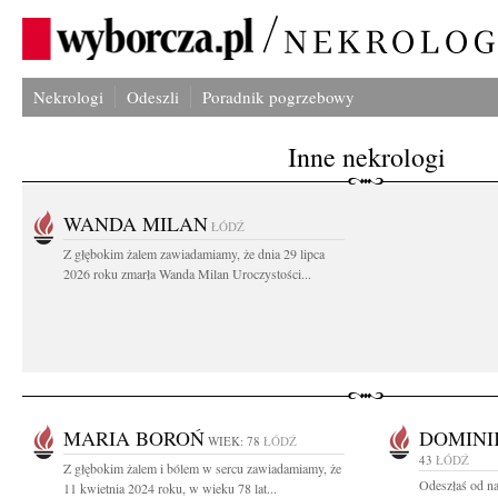
Nekrologi
Odeszli
Poradnik pogrzebowy
Inne nekrologi
WANDA MILAN
ŁÓDŹ
Z głębokim żalem zawiadamiamy, że dnia 29 lipca
2026 roku zmarła Wanda Milan Uroczystości...
MARIA BOROŃ
DOMINI
WIEK: 78
ŁÓDŹ
43
ŁÓDŹ
Z głębokim żalem i bólem w sercu zawiadamiamy, że
Odeszłaś od na
11 kwietnia 2024 roku, w wieku 78 lat...