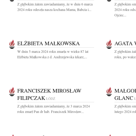
Z głębokim żalem zawiadamiamy, że w dniu 6 marca
Z głębokim sm
2024 roku odeszła nasza kochana Mama, Babcia i...
2024 roku ods
Ojciec...
ELŻBIETA MAŁKOWSKA
AGATA 
W dniu 5 marca 2024 roku zmarła w wieku 87 lat
Z głębokim ża
Elżbieta Małkowska z d. Andrzejewska lekarz,...
roku, po walce 
FRANCISZEK MIROSŁAW
MAŁGOR
FILIPCZAK
GLANC
ŁÓDŹ
Z głębokim żalem zawiadamiamy, że 3 marca 2024
Z głębokim sm
roku zmarł Pan dr hab. Franciszek Mirosław...
lutego 2024 rok