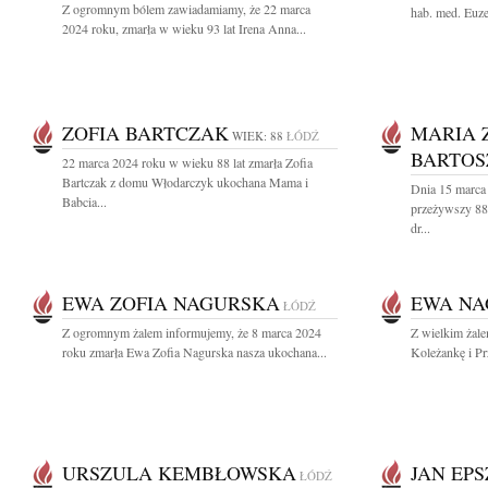
Z ogromnym bólem zawiadamiamy, że 22 marca
hab. med. Euz
2024 roku, zmarła w wieku 93 lat Irena Anna...
ZOFIA BARTCZAK
MARIA 
WIEK: 88
ŁÓDŹ
BARTOS
22 marca 2024 roku w wieku 88 lat zmarła Zofia
Bartczak z domu Włodarczyk ukochana Mama i
Dnia 15 marca
Babcia...
przeżywszy 88 
dr...
EWA ZOFIA NAGURSKA
EWA NA
ŁÓDŹ
Z ogromnym żalem informujemy, że 8 marca 2024
Z wielkim żal
roku zmarła Ewa Zofia Nagurska nasza ukochana...
Koleżankę i Pr
URSZULA KEMBŁOWSKA
JAN EP
ŁÓDŹ