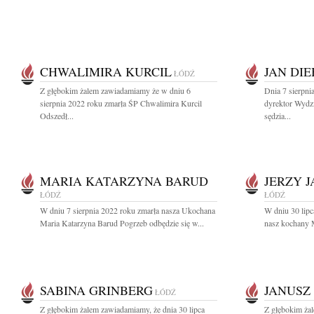
CHWALIMIRA KURCIL
JAN DIE
ŁÓDŹ
Z głębokim żalem zawiadamiamy że w dniu 6
Dnia 7 sierpni
sierpnia 2022 roku zmarła ŚP Chwalimira Kurcil
dyrektor Wyd
Odszedł...
sędzia...
MARIA KATARZYNA BARUD
JERZY J
ŁÓDŹ
ŁÓDŹ
W dniu 7 sierpnia 2022 roku zmarła nasza Ukochana
W dniu 30 lipc
Maria Katarzyna Barud Pogrzeb odbędzie się w...
nasz kochany M
SABINA GRINBERG
JANUSZ
ŁÓDŹ
Z głębokim żalem zawiadamiamy, że dnia 30 lipca
Z głębokim żal