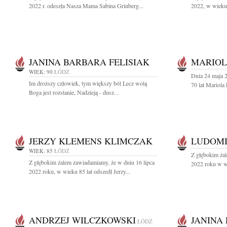
2022 r. odeszła Nasza Mama Sabina Grinberg...
2022, w wieku 
JANINA BARBARA FELISIAK
MARIOL
WIEK: 90
ŁÓDŹ
Dnia 24 maja 
Im droższy człowiek, tym większy ból Lecz wolą
70 lat Mariola
Boga jest rozstanie, Nadzieją - dusz...
JERZY KLEMENS KLIMCZAK
LUDOMI
WIEK: 85
ŁÓDŹ
Z głębokim żal
Z głębokim żalem zawiadamiamy, że w dniu 16 lipca
2022 roku w wi
2022 roku, w wieku 85 lat odszedł Jerzy...
ANDRZEJ WILCZKOWSKI
JANINA
ŁÓDŹ