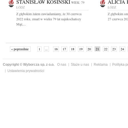
STANISŁAW KOSIŃSKI
ALICJA
WIEK: 79
ŁÓDŹ
ŁÓDŹ
Z głębokim żalem zawiadamiamy, że 30 czerwca
Z głębokim smu
2022 roku, zmarł w wieku 79 lat najukochańszy
27 czerwca 202
Mąż,...
« poprzednie
1
...
16
17
18
19
20
21
22
23
24
»
Copyright © Wyborcza sp. z o.o.
O nas
Staże u nas
Reklama
Polityka 
Ustawienia prywatności