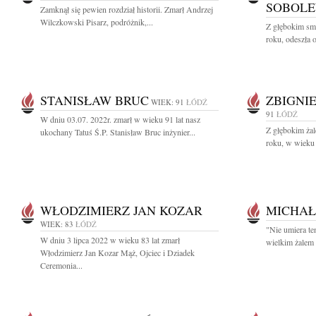
SOBOL
Zamknął się pewien rozdział historii. Zmarł Andrzej
Wilczkowski Pisarz, podróżnik,...
Z głębokim sm
roku, odeszła 
STANISŁAW BRUC
ZBIGNI
WIEK: 91
ŁÓDŹ
91
ŁÓDŹ
W dniu 03.07. 2022r. zmarł w wieku 91 lat nasz
Z głębokim żal
ukochany Tatuś Ś.P. Stanisław Bruc inżynier...
roku, w wieku 
WŁODZIMIERZ JAN KOZAR
MICHAŁ
WIEK: 83
ŁÓDŹ
"Nie umiera te
W dniu 3 lipca 2022 w wieku 83 lat zmarł
wielkim żalem 
Włodzimierz Jan Kozar Mąż, Ojciec i Dziadek
Ceremonia...