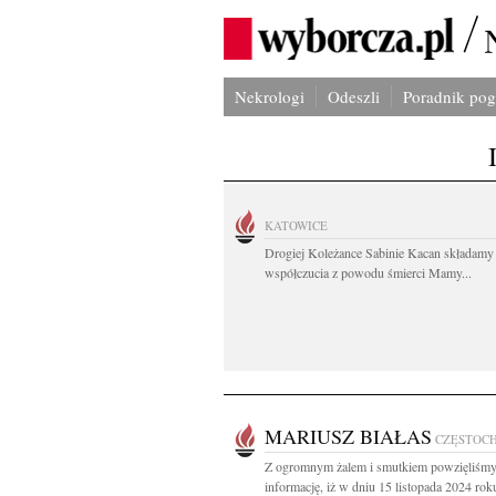
Nekrologi
Odeszli
Poradnik po
KATOWICE
Drogiej Koleżance Sabinie Kacan składamy
współczucia z powodu śmierci Mamy...
MARIUSZ BIAŁAS
CZĘSTOC
Z ogromnym żalem i smutkiem powzięliśm
informację, iż w dniu 15 listopada 2024 rok