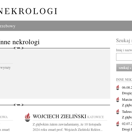
grzebowy
Inne nekrologi
Szukaj
Imię i naz
 wyrazy
INNE NE
06.08
Drogie
Marcin
Z głęb
Tadeus
WOJCIECH ZIELIŃSKI
HOWA
KATOWICE
Z głęb
02.07
y
Z głębokim żalem zawiadamiamy, że 10 listopada
Drogi 
u zmarł
2024 roku zmarł prof. Wojciech Zieliński Rektor...