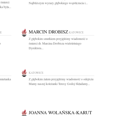
 śmierci
Najbliższym wyrazy głębokiego współczucia i...
a była...
MARCIN DROBISZ
E
KATOWICE
Z głębokim smutkiem przyjęliśmy wiadomość o
o
śmierci dr. Marcina Drobisza wieloletniego
Dyrektora...
KATOWICE
mietanka
Z głębokim żalem przyjęliśmy wiadomość o odejściu
Mamy naszej koleżanki Teresy Godoj Składamy...
JOANNA WOLAŃSKA-KARUT