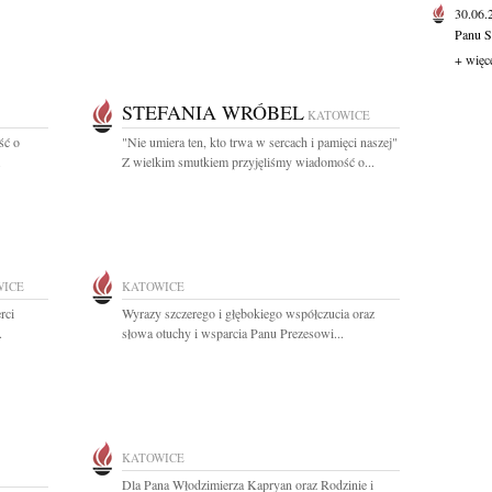
30.06
Panu S
+ więc
STEFANIA WRÓBEL
KATOWICE
ść o
"Nie umiera ten, kto trwa w sercach i pamięci naszej"
.
Z wielkim smutkiem przyjęliśmy wiadomość o...
WICE
KATOWICE
rci
Wyrazy szczerego i głębokiego współczucia oraz
.
słowa otuchy i wsparcia Panu Prezesowi...
KATOWICE
Dla Pana Włodzimierza Kapryan oraz Rodzinie i