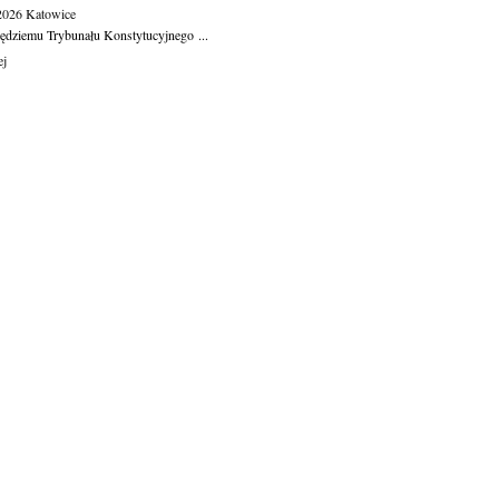
.2026
Katowice
ędziemu Trybunału Konstytucyjnego ...
ej