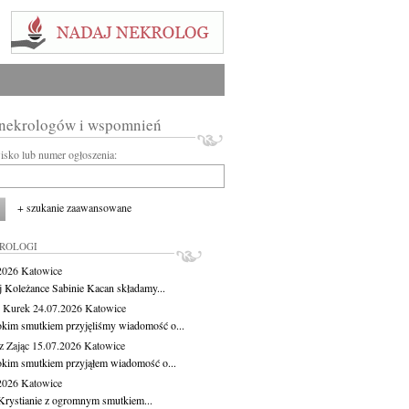
 nekrologów i wspomnień
wisko lub numer ogłoszenia:
+ szukanie zaawansowane
KROLOGI
.2026
Katowice
j Koleżance Sabinie Kacan składamy...
 Kurek
24.07.2026
Katowice
okim smutkiem przyjęliśmy wiadomość o...
z Zając
15.07.2026
Katowice
okim smutkiem przyjąłem wiadomość o...
.2026
Katowice
Krystianie z ogromnym smutkiem...