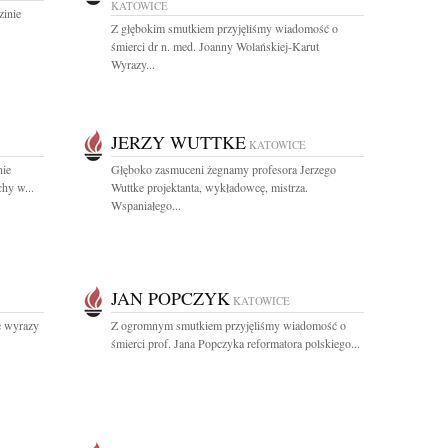
KATOWICE
inie
Z głębokim smutkiem przyjęliśmy wiadomość o
.
śmierci dr n. med. Joanny Wolańskiej-Karut
Wyrazy...
JERZY WUTTKE
KATOWICE
nie
Głęboko zasmuceni żegnamy profesora Jerzego
hy w...
Wuttke projektanta, wykładowcę, mistrza.
Wspaniałego...
JAN POPCZYK
KATOWICE
ie wyrazy
Z ogromnym smutkiem przyjęliśmy wiadomość o
śmierci prof. Jana Popczyka reformatora polskiego...