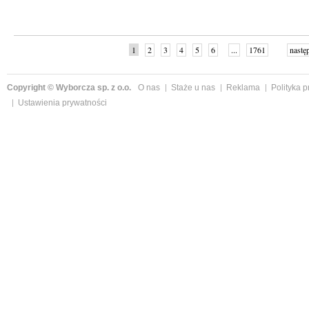
1
2
3
4
5
6
...
1761
nastę
Copyright © Wyborcza sp. z o.o.
O nas
Staże u nas
Reklama
Polityka 
Ustawienia prywatności