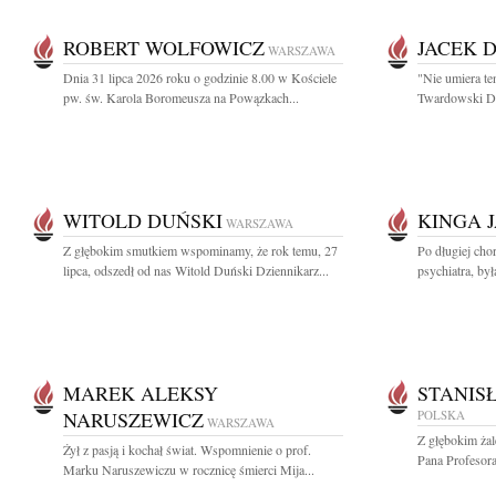
ROBERT WOLFOWICZ
JACEK 
WARSZAWA
Dnia 31 lipca 2026 roku o godzinie 8.00 w Kościele
"Nie umiera te
pw. św. Karola Boromeusza na Powązkach...
Twardowski Dzi
WITOLD DUŃSKI
KINGA 
WARSZAWA
Z głębokim smutkiem wspominamy, że rok temu, 27
Po długiej cho
lipca, odszedł od nas Witold Duński Dziennikarz...
psychiatra, by
MAREK ALEKSY
STANIS
NARUSZEWICZ
POLSKA
WARSZAWA
Z głębokim ża
Żył z pasją i kochał świat. Wspomnienie o prof.
Pana Profesora
Marku Naruszewiczu w rocznicę śmierci Mija...