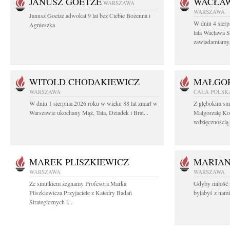
JANUSZ GOETZE
WACŁAW
WARSZAWA
WARSZAWA
Janusz Goetze adwokat 9 lat bez Ciebie Bożenna i
W dniu 4 sier
Agnieszka
lata Wacława 
zawiadamiamy.
WITOLD CHODAKIEWICZ
MAŁGOR
WARSZAWA
CAŁA POLSK
W dniu 1 sierpnia 2026 roku w wieku 88 lat zmarł w
Z głębokim sm
Warszawie ukochany Mąż, Tata, Dziadek i Brat...
Małgorzatę Ko
wdzięcznością.
MAREK PLISZKIEWICZ
MARIA
WARSZAWA
WARSZAWA
Ze smutkiem żegnamy Profesora Marka
Gdyby miłość 
Pliszkiewicza Przyjaciele z Katedry Badań
byłabyś z nami 
Strategicznych i...