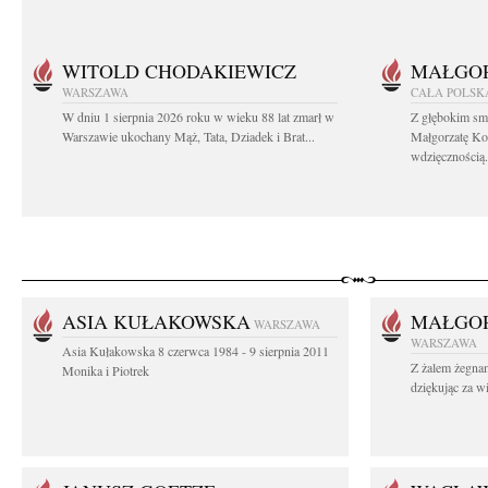
WITOLD CHODAKIEWICZ
MAŁGOR
WARSZAWA
CAŁA POLSK
W dniu 1 sierpnia 2026 roku w wieku 88 lat zmarł w
Z głębokim sm
Warszawie ukochany Mąż, Tata, Dziadek i Brat...
Małgorzatę Ko
wdzięcznością.
ASIA KUŁAKOWSKA
MAŁGOR
WARSZAWA
WARSZAWA
Asia Kułakowska 8 czerwca 1984 - 9 sierpnia 2011
Z żalem żegnam
Monika i Piotrek
dziękując za w