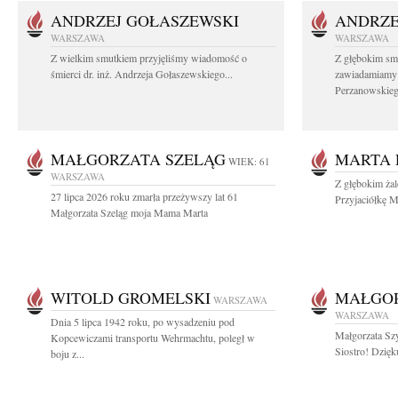
ANDRZEJ GOŁASZEWSKI
ANDRZE
WARSZAWA
WARSZAWA
Z wielkim smutkiem przyjęliśmy wiadomość o
Z głębokim sm
śmierci dr. inż. Andrzeja Gołaszewskiego...
zawiadamiamy o
Perzanowskieg
MAŁGORZATA SZELĄG
MARTA 
WIEK: 61
WARSZAWA
Z głębokim ża
27 lipca 2026 roku zmarła przeżywszy lat 61
Przyjaciółkę M
Małgorzata Szeląg moja Mama Marta
WITOLD GROMELSKI
MAŁGO
WARSZAWA
WARSZAWA
Dnia 5 lipca 1942 roku, po wysadzeniu pod
Małgorzata Sz
Kopcewiczami transportu Wehrmachtu, poległ w
Siostro! Dzięk
boju z...