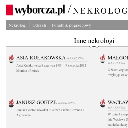
Nekrologi
Odeszli
Poradnik pogrzebowy
Inne nekrologi
ASIA KUŁAKOWSKA
MAŁGOR
WARSZAWA
WARSZAWA
Asia Kułakowska 8 czerwca 1984 - 9 sierpnia 2011
Z żalem żegnam
Monika i Piotrek
dziękując za w
JANUSZ GOETZE
WACŁAW
WARSZAWA
WARSZAWA
Janusz Goetze adwokat 9 lat bez Ciebie Bożenna i
W dniu 4 sier
Agnieszka
lata Wacława 
zawiadamiamy.