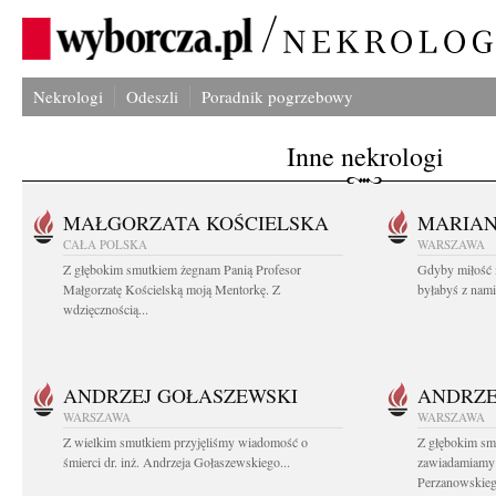
Nekrologi
Odeszli
Poradnik pogrzebowy
Inne nekrologi
MAŁGORZATA KOŚCIELSKA
MARIA
CAŁA POLSKA
WARSZAWA
Z głębokim smutkiem żegnam Panią Profesor
Gdyby miłość 
Małgorzatę Kościelską moją Mentorkę. Z
byłabyś z nami 
wdzięcznością...
ANDRZEJ GOŁASZEWSKI
ANDRZE
WARSZAWA
WARSZAWA
Z wielkim smutkiem przyjęliśmy wiadomość o
Z głębokim sm
śmierci dr. inż. Andrzeja Gołaszewskiego...
zawiadamiamy o
Perzanowskieg