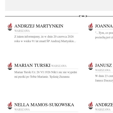
ANDRZEJ MARTYNKIN
JOANNA
WARSZAWA
"...Tym, co poz
Z żalem informujemy, że w dniu 20 czerwca 2026
pociechą jest ci
roku w wieku 91 lat zmarł ŚP Andrzej Martynkin...
MARIAN TURSKI
JANUSZ
WARSZAWA
WARSZAWA
Marian Turski Ur. 26 VI 1926 Nikt i nic nie wypełni
W dniu 23 czer
mi pustki po Tobie Marianie. Tęsknię Zuzanna
Janusz Daszcz
NELLA MAMOS-SUKOWSKA
ANDRZE
WARSZAWA
WARSZAWA