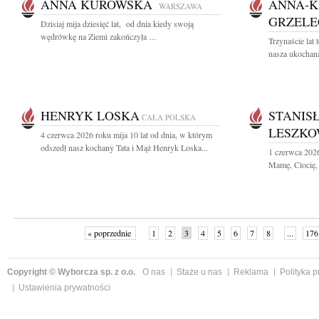
ANNA KUROWSKA
ANNA-K
WARSZAWA
GRZEL
Dzisiaj mija dziesięć lat, od dnia kiedy swoją
wędrówkę na Ziemi zakończyła ...
Trzynaście lat
nasza ukochana
HENRYK LOSKA
STANIS
CAŁA POLSKA
LESZKO
4 czerwca 2026 roku mija 10 lat od dnia, w którym
odszedł nasz kochany Tata i Mąż Henryk Loska...
1 czerwca 202
Mamę, Ciocię, 
« poprzednie
1
2
3
4
5
6
7
8
...
176
Copyright © Wyborcza sp. z o.o.
O nas
Staże u nas
Reklama
Polityka 
Ustawienia prywatności