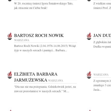
W 20. rocznicę śmierci Igora Śmiałowskiego Tato,
Z wielkim smu
jak strasznie mi Ciebie brak!
śmierci Prof. 
BARTOSZ ROCH NOWIK
JAN DU
WARSZAWA
Z głębokim ża
Bartosz Roch Nowik (2.04.1976-14.06.2015) Wciąż
Dudka wspaniał
żyje w naszych sercach i pamięci... Barbara...
ELŻBIETA BARBARA
WARSZAWA
JARMUŻEWSKA
WARSZAWA
Z ogromnym ża
zmarłego 3 cz
"Dla nas nie ma pożegnania. Gdziekolwiek jesteś, na
Jasia...
zawsze pozostaniesz w naszych sercach." M....