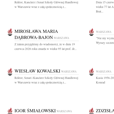
Rektor, Kanclerz i Senat Szkoły Głównej Handlowej
Dnia 15 czerw
w Warszawie wraz z całą społecznością z...
wieku 77 lat 
Brat...
MIROSŁAWA MARIA
WARSZAWA
DĄBROWA-BAJON
WARSZAWA
"Nie my wyznac
Wyrazy szczer
Z żalem przyjęliśmy do wiadomości, że w dniu 19
czerwca 2026 roku zmarła w wieku 95 lat prof. dr...
WIESŁAW KOWALSKI
WARSZAWA
WARSZAWA
Rektor, Senat i Kanclerz Szkoły Głównej Handlowej
Kasia 1956-20
w Warszawie wraz z całą społecznością z...
Konrad
IGOR ŚMIAŁOWSKI
ZDZISŁ
WARSZAWA