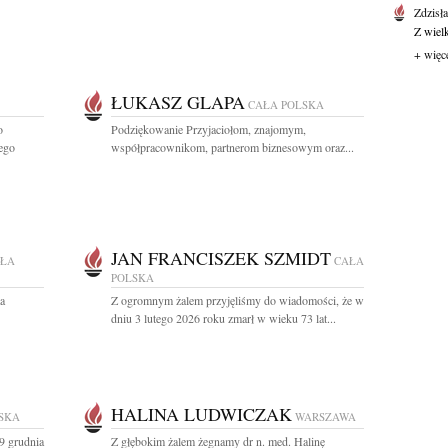
Zdzisł
Z wiel
+ więc
ŁUKASZ GLAPA
CAŁA POLSKA
o
Podziękowanie Przyjaciołom, znajomym,
ego
współpracownikom, partnerom biznesowym oraz...
JAN FRANCISZEK SZMIDT
ŁA
CAŁA
POLSKA
a
Z ogromnym żalem przyjęliśmy do wiadomości, że w
dniu 3 lutego 2026 roku zmarł w wieku 73 lat...
HALINA LUDWICZAK
SKA
WARSZAWA
9 grudnia
Z głębokim żalem żegnamy dr n. med. Halinę