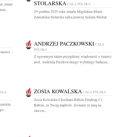
STOLARSKA
at, zmarł
CAŁA POLSKA
eni...
29 grudnia 2025 roku zmarła Magdalena Maria
Zalasińska-Stolarska radca prawny tęsknię Michał
ANDRZEJ PACZKOWSKI
CAŁA
POLSKA
omości...
Z ogromnym żalem przyjęliśmy wiadomość o śmierci
prof. Andrzeja Paczkowskiego wybitnego badacza...
ZOSIA KOWALSKA
AŁA
CAŁA POLSKA
Zosia Kowalska Ukochana Babcia Dziękuję Ci,
jaciela,
Babciu, za Twoją mądrość. Zostanie ze mną na
o...
zawsze...