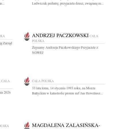
e...
Ludwiczak pediatrę, przyjaciela dzieci, związaną ze...
ANDRZEJ PACZKOWSKI
SKA
CAŁA
POLSKA
ją Zarząd
Żegnamy Andrzeja Paczkowskiego Przyjaciele z
NOWEJ
A
CAŁA
CAŁA POLSKA
33 lata temu, 14 stycznia 1993 roku, na Morzu
nia 2026
Bałtyckim w katastrofie promu m/f Jan Heweliusz...
MAGDALENA ZALASIŃSKA-
OLSKA