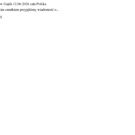
aw Gajda
12.06.2026
cała Polska
kim smutkiem przyjęliśmy wiadomość o...
ej