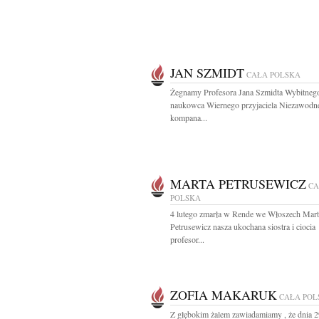
JAN SZMIDT
CAŁA POLSKA
Żegnamy Profesora Jana Szmidta Wybitneg
naukowca Wiernego przyjaciela Niezawodn
kompana...
MARTA PETRUSEWICZ
CA
POLSKA
4 lutego zmarła w Rende we Włoszech Mart
Petrusewicz nasza ukochana siostra i ciocia
profesor...
ZOFIA MAKARUK
CAŁA POL
Z głębokim żalem zawiadamiamy , że dnia 2