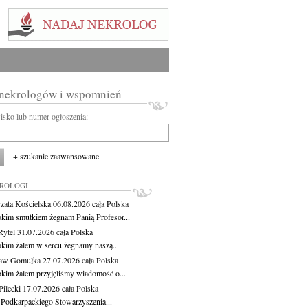
 nekrologów i wspomnień
wisko lub numer ogłoszenia:
+ szukanie zaawansowane
KROLOGI
zata Kościelska
06.08.2026
cała Polska
okim smutkiem żegnam Panią Profesor...
Rytel
31.07.2026
cała Polska
okim żalem w sercu żegnamy naszą...
ław Gomułka
27.07.2026
cała Polska
okim żalem przyjęliśmy wiadomość o...
ilecki
17.07.2026
cała Polska
 Podkarpackiego Stowarzyszenia...