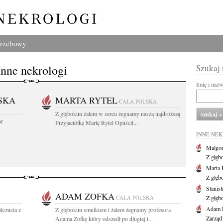
grzebowy
Inne nekrologi
Szukaj
Imię i naz
SKA
MARTA RYTEL
CAŁA POLSKA
Z głębokim żalem w sercu żegnamy naszą najdroższą
or
Przyjaciółkę Martę Rytel Opuścił...
INNE NE
Małgor
Z głęb
Marta 
Z głęb
Stanis
ADAM ZOFKA
CAŁA POLSKA
Z głęb
Adam P
łczucia z
Z głębokim smutkiem i żalem żegnamy profesora
Zarząd
Adama Zofkę który odszedł po długiej i...