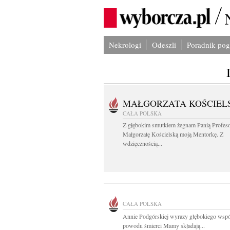
Nekrologi
Odeszli
Poradnik po
MAŁGORZATA KOŚCIEL
CAŁA POLSKA
Z głębokim smutkiem żegnam Panią Profes
Małgorzatę Kościelską moją Mentorkę. Z
wdzięcznością...
CAŁA POLSKA
Annie Podgórskiej wyrazy głębokiego wspó
powodu śmierci Mamy składają...