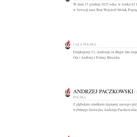
W dniu 15 grudnia 2025 roku, w wieku 82 l
w Szwecji nasz Brat Wojciech Molak Pogrąż
CAŁA POLSKA
Dziękujemy Ci, Andrzeju za długie lata znaj
Ola i Andrzej z Polany Błociska
ANDRZEJ PACZKOWSKI
C
POLSKA
Z głębokim smutkiem żegnamy naszego przy
wybitnego historyka Andrzeja Paczkowskieg