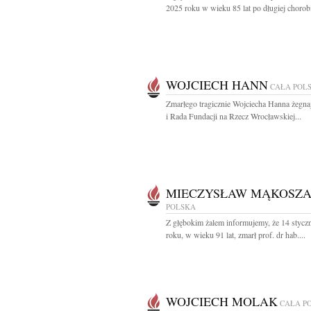
2025 roku w wieku 85 lat po długiej chorobi
WOJCIECH HANN
CAŁA POL
Zmarłego tragicznie Wojciecha Hanna żegna
i Rada Fundacji na Rzecz Wrocławskiej...
MIECZYSŁAW MĄKOSZ
POLSKA
Z głębokim żalem informujemy, że 14 stycz
roku, w wieku 91 lat, zmarł prof. dr hab....
WOJCIECH MOLAK
CAŁA P