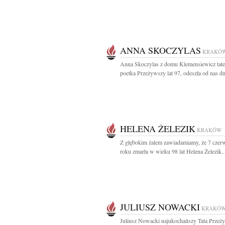
ANNA SKOCZYLAS
KRAKÓ
Anna Skoczylas z domu Klemensiewicz tater
poetka Przeżywszy lat 97, odeszła od nas dni
HELENA ŻELEZIK
KRAKÓW
Z głębokim żalem zawiadamiamy, że 7 czer
roku zmarła w wieku 98 lat Helena Żelezik..
JULIUSZ NOWACKI
KRAKÓ
Juliusz Nowacki najukochańszy Tata Przeży