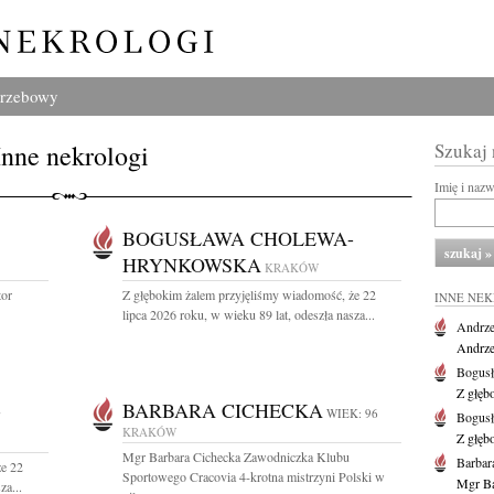
grzebowy
Inne nekrologi
Szukaj
Imię i naz
BOGUSŁAWA CHOLEWA-
HRYNKOWSKA
KRAKÓW
tor
Z głębokim żalem przyjęliśmy wiadomość, że 22
INNE NE
lipca 2026 roku, w wieku 89 lat, odeszła nasza...
Andrze
Andrzej
Bogus
Z głęb
-
BARBARA CICHECKA
WIEK: 96
Bogus
KRAKÓW
Z głęb
Mgr Barbara Cichecka Zawodniczka Klubu
Barbar
że 22
Sportowego Cracovia 4-krotna mistrzyni Polski w
Mgr Ba
za...