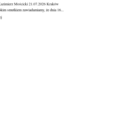
Kazimierz Mościcki
21.07.2026
Kraków
okim smutkiem zawiadamiamy, że dnia 16...
ej