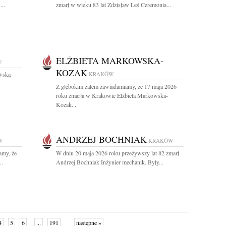
...
zmarł w wieku 83 lat Zdzisław Leś Ceremonia...
ELŻBIETA MARKOWSKA-
W
KOZAK
wską
KRAKÓW
Z głębokim żalem zawiadamiamy, że 17 maja 2026
roku zmarła w Krakowie Elżbieta Markowska-
Kozak...
ANDRZEJ BOCHNIAK
W
KRAKÓW
amy, że
W dniu 20 maja 2026 roku przeżywszy lat 82 zmarł
..
Andrzej Bochniak Inżynier mechanik. Były...
4
5
6
...
191
następne »