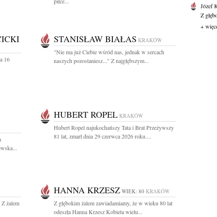
piłce...
Józef 
Z głęb
+ więc
ICKI
STANISŁAW BIAŁAS
KRAKÓW
"Nie ma już Ciebie wśród nas, jednak w sercach
a 16
naszych pozostaniesz..." Z najgłębszym...
HUBERT ROPEL
KRAKÓW
Hubert Ropel najukochańszy Tata i Brat Przeżywszy
81 lat, zmarł dnia 29 czerwca 2026 roku....
a
wska...
HANNA KRZESZ
WIEK: 80
KRAKÓW
. Z żalem
Z głębokim żalem zawiadamiamy, że w wieku 80 lat
odeszła Hanna Krzesz Kobieta wielu...