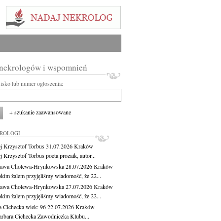
 nekrologów i wspomnień
wisko lub numer ogłoszenia:
+ szukanie zaawansowane
KROLOGI
j Krzysztof Torbus
31.07.2026
Kraków
 Krzysztof Torbus poeta prozaik, autor...
ława Cholewa-Hrynkowska
28.07.2026
Kraków
okim żalem przyjęliśmy wiadomość, że 22...
ława Cholewa-Hrynkowska
27.07.2026
Kraków
okim żalem przyjęliśmy wiadomość, że 22...
a Cichecka
wiek: 96
22.07.2026
Kraków
rbara Cichecka Zawodniczka Klubu...