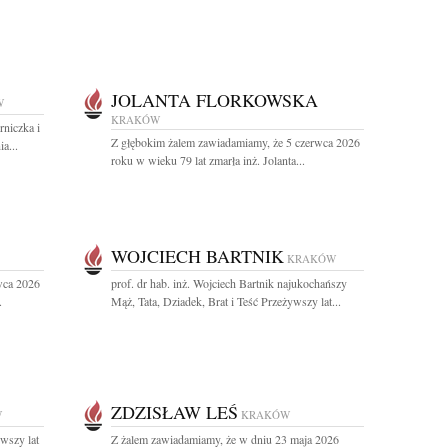
JOLANTA FLORKOWSKA
W
KRAKÓW
niczka i
Z głębokim żalem zawiadamiamy, że 5 czerwca 2026
a...
roku w wieku 79 lat zmarła inż. Jolanta...
WOJCIECH BARTNIK
KRAKÓW
wca 2026
prof. dr hab. inż. Wojciech Bartnik najukochańszy
.
Mąż, Tata, Dziadek, Brat i Teść Przeżywszy lat...
ZDZISŁAW LEŚ
W
KRAKÓW
wszy lat
Z żalem zawiadamiamy, że w dniu 23 maja 2026