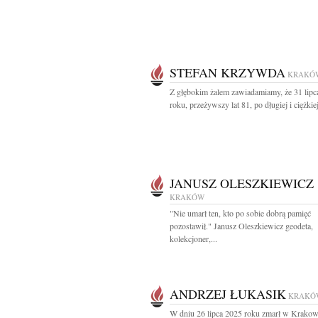
STEFAN KRZYWDA
KRAKÓ
Z głębokim żalem zawiadamiamy, że 31 lipc
roku, przeżywszy lat 81, po długiej i ciężkiej
JANUSZ OLESZKIEWICZ
KRAKÓW
"Nie umarł ten, kto po sobie dobrą pamięć
pozostawił." Janusz Oleszkiewicz geodeta,
kolekcjoner,...
ANDRZEJ ŁUKASIK
KRAKÓ
W dniu 26 lipca 2025 roku zmarł w Krako