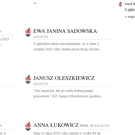
w...
Józef 
Z głęb
+ więc
EWA JANINA SADOWSKA
W
KRAKÓW
a 2025
Z głębokim żalem zawiadamiamy, że w dniu 2
...
sierpnia 2025 roku zmarła nasza droga Siostra,...
JANUSZ OLESZKIEWICZ
KRAKÓW
"Nie umarł ten, kto po sobie dobrą pamięć
pozostawił." Ś.P. Janusz Oleszkiewicz geodeta,...
ANNA ŁUKOWICZ
W
WIEK: 89
KRAKÓW
wie w
Dnia 21 lipca 2025 roku zmarła w wieku 89 lat