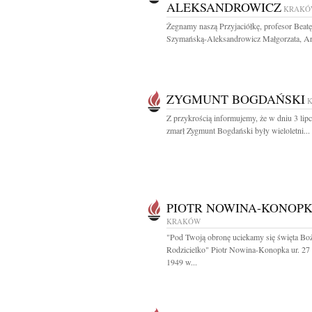
ALEKSANDROWICZ
KRAKÓ
Żegnamy naszą Przyjaciółkę, profesor Beatę
Szymańską-Aleksandrowicz Małgorzata, Artu
ZYGMUNT BOGDAŃSKI
Z przykrością informujemy, że w dniu 3 lipc
zmarł Zygmunt Bogdański były wieloletni...
PIOTR NOWINA-KONOP
KRAKÓW
"Pod Twoją obronę uciekamy się święta Bo
Rodzicielko" Piotr Nowina-Konopka ur. 27
1949 w...