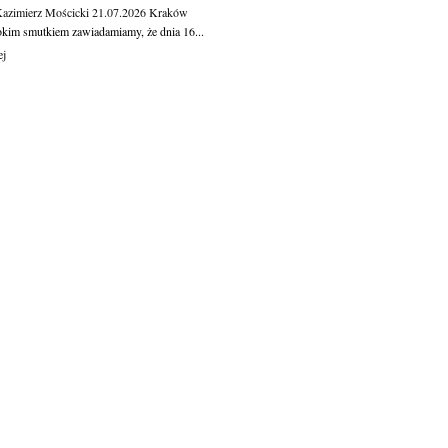
Kazimierz Mościcki
21.07.2026
Kraków
okim smutkiem zawiadamiamy, że dnia 16...
ej