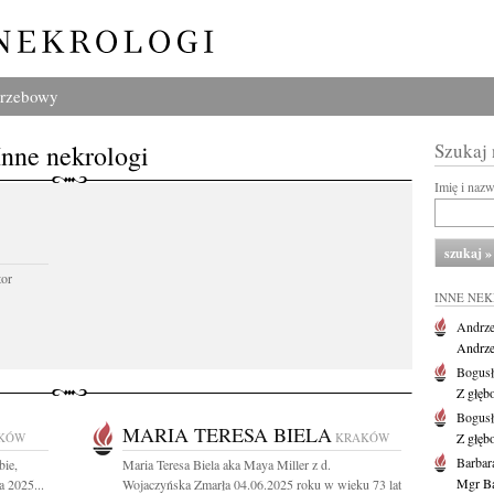
grzebowy
Inne nekrologi
Szukaj
Imię i naz
tor
INNE NE
Andrze
Andrzej
Bogus
Z głęb
Bogus
MARIA TERESA BIELA
KÓW
KRAKÓW
Z głęb
Barbar
bie,
Maria Teresa Biela aka Maya Miller z d.
Mgr Ba
a 2025...
Wojaczyńska Zmarła 04.06.2025 roku w wieku 73 lat