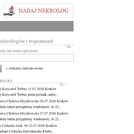
 nekrologów i wspomnień
wisko lub numer ogłoszenia:
+ szukanie zaawansowane
KROLOGI
j Krzysztof Torbus
31.07.2026
Kraków
 Krzysztof Torbus poeta prozaik, autor...
ława Cholewa-Hrynkowska
28.07.2026
Kraków
okim żalem przyjęliśmy wiadomość, że 22...
ława Cholewa-Hrynkowska
27.07.2026
Kraków
okim żalem przyjęliśmy wiadomość, że 22...
a Cichecka
wiek: 96
22.07.2026
Kraków
rbara Cichecka Zawodniczka Klubu...