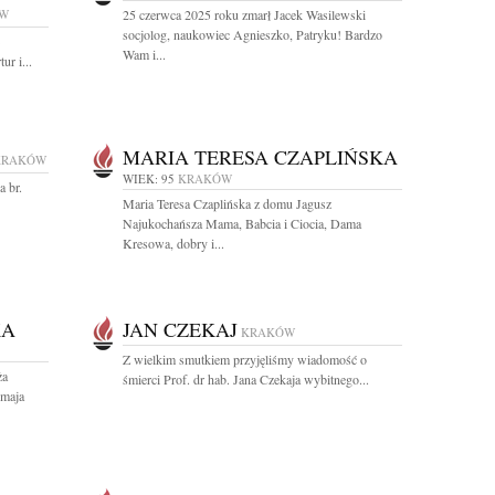
W
25 czerwca 2025 roku zmarł Jacek Wasilewski
socjolog, naukowiec Agnieszko, Patryku! Bardzo
Wam i...
r i...
MARIA TERESA CZAPLIŃSKA
KRAKÓW
WIEK: 95
KRAKÓW
a br.
Maria Teresa Czaplińska z domu Jagusz
Najukochańsza Mama, Babcia i Ciocia, Dama
Kresowa, dobry i...
KA
JAN CZEKAJ
KRAKÓW
Z wielkim smutkiem przyjęliśmy wiadomość o
ża
śmierci Prof. dr hab. Jana Czekaja wybitnego...
 maja