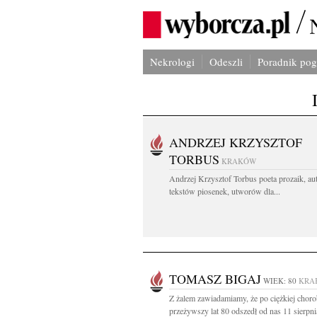
Nekrologi
Odeszli
Poradnik po
ANDRZEJ KRZYSZTOF
TORBUS
KRAKÓW
Andrzej Krzysztof Torbus poeta prozaik, au
tekstów piosenek, utworów dla...
TOMASZ BIGAJ
WIEK: 80
KRA
Z żalem zawiadamiamy, że po ciężkiej choro
przeżywszy lat 80 odszedł od nas 11 sierpni