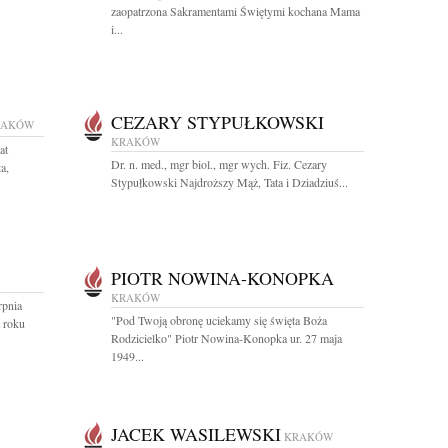
zaopatrzona Sakramentami Świętymi kochana Mama
i...
CEZARY STYPUŁKOWSKI
RAKÓW
KRAKÓW
at
Dr. n. med., mgr biol., mgr wych. Fiz. Cezary
a,
Stypułkowski Najdroższy Mąż, Tata i Dziadziuś...
PIOTR NOWINA-KONOPKA
KRAKÓW
rpnia
"Pod Twoją obronę uciekamy się święta Boża
 roku
Rodzicielko" Piotr Nowina-Konopka ur. 27 maja
1949...
JACEK WASILEWSKI
KRAKÓW