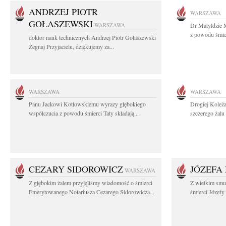
ANDRZEJ PIOTR
WARSZAWA
GOŁASZEWSKI
WARSZAWA
Dr Matyldzie M
z powodu śmier
doktor nauk technicznych Andrzej Piotr Gołaszewski
Żegnaj Przyjacielu, dziękujemy za...
WARSZAWA
WARSZAWA
Panu Jackowi Kotłowskiemu wyrazy głębokiego
Drogiej Koleż
współczucia z powodu śmierci Taty składają...
szczerego żalu 
CEZARY SIDOROWICZ
JÓZEFA
WARSZAWA
Z głębokim żalem przyjęliśmy wiadomość o śmierci
Z wielkim smu
Emerytowanego Notariusza Cezarego Sidorowicza...
śmierci Józefy