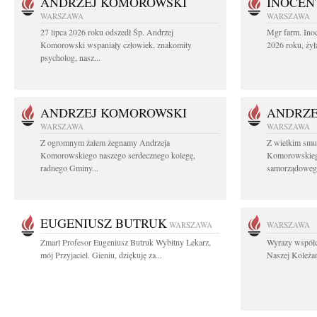
ANDRZEJ KOMOROWSKI
INOCEN
WARSZAWA
WARSZAWA
27 lipca 2026 roku odszedł Śp. Andrzej
Mgr farm. Inoc
Komorowski wspaniały człowiek, znakomity
2026 roku, żył
psycholog, nasz...
ANDRZEJ KOMOROWSKI
ANDRZE
WARSZAWA
WARSZAWA
Z ogromnym żalem żegnamy Andrzeja
Z wielkim smu
Komorowskiego naszego serdecznego kolegę,
Komorowskiego
radnego Gminy...
samorządowego
EUGENIUSZ BUTRUK
WARSZAWA
WARSZAWA
Zmarł Profesor Eugeniusz Butruk Wybitny Lekarz,
Wyrazy współc
mój Przyjaciel. Gieniu, dziękuję za...
Naszej Koleżan