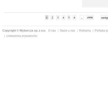
1
2
3
4
5
6
...
4998
nastę
Copyright © Wyborcza sp. z o.o.
O nas
Staże u nas
Reklama
Polityka 
Ustawienia prywatności