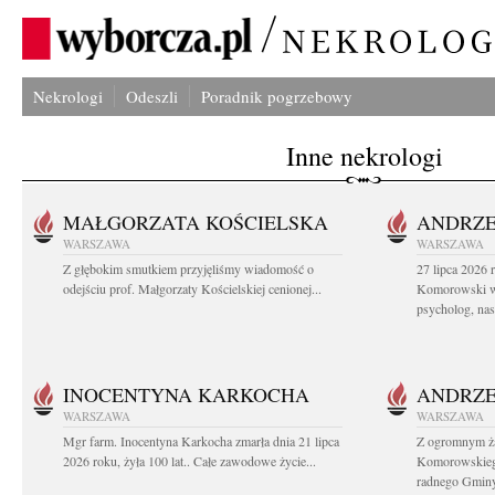
Nekrologi
Odeszli
Poradnik pogrzebowy
Inne nekrologi
MAŁGORZATA KOŚCIELSKA
ANDRZE
WARSZAWA
WARSZAWA
Z głębokim smutkiem przyjęliśmy wiadomość o
27 lipca 2026 
odejściu prof. Małgorzaty Kościelskiej cenionej...
Komorowski ws
psycholog, nasz
INOCENTYNA KARKOCHA
ANDRZE
WARSZAWA
WARSZAWA
Mgr farm. Inocentyna Karkocha zmarła dnia 21 lipca
Z ogromnym ż
2026 roku, żyła 100 lat.. Całe zawodowe życie...
Komorowskiego
radnego Gminy