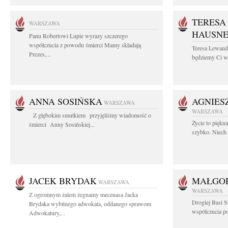
TERESA
WARSZAWA
HAUSN
Panu Robertowi Lupie wyrazy szczerego
współczucia z powodu śmierci Mamy składają
Teresa Lewan
Prezes,...
będziemy Ci wd
ANNA SOSIŃSKA
AGNIES
WARSZAWA
WARSZAWA
Z głębokim smutkiem przyjęliśmy wiadomość o
Życie to piękn
śmierci Anny Sosińskiej...
szybko. Niech 
JACEK BRYDAK
MAŁGOR
WARSZAWA
WARSZAWA
Z ogromnym żalem żegnamy mecenasa Jacka
Drogiej Basi S
Brydaka wybitnego adwokata, oddanego sprawom
współczucia po 
Adwokatury,...