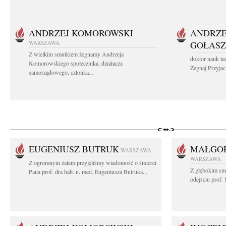
ANDRZEJ KOMOROWSKI
ANDRZE
WARSZAWA
GOŁASZ
Z wielkim smutkiem żegnamy Andrzeja
doktor nauk te
Komorowskiego społecznika, działacza
Żegnaj Przyjaci
samorządowego, członka...
EUGENIUSZ BUTRUK
MAŁGOR
WARSZAWA
WARSZAWA
Z ogromnym żalem przyjęliśmy wiadomość o śmierci
Z głębokim sm
Pana prof. dra hab. n. med. Eugeniusza Butruka...
odejściu prof. 