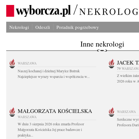
Nekrologi
Odeszli
Poradnik pogrzebowy
Inne nekrologi
JACEK 
WARSZAWA
79
WARSZAW
Naszej kochanej i dzielnej Marylce Butruk
Z wielkim żale
Najcieplejsze wyrazy wsparcia i współczucia w...
2026 roku w Au
MAŁGORZATA KOŚCIELSKA
WARSZAWA
WARSZAWA
Serdeczne wyr
W dniu 3 sierpnia 2026 roku zmarła Profesor
Profesora Dar
Małgorzata Kościelska Jej prace badawcze i
praktyka...