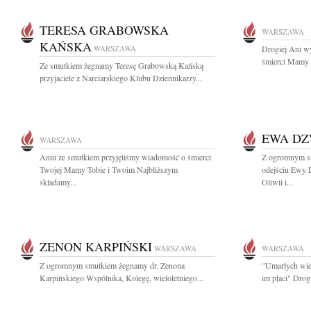
TERESA GRABOWSKA
WARSZAWA
KAŃSKA
WARSZAWA
Drogiej Ani w
śmierci Mamy s
Ze smutkiem żegnamy Teresę Grabowską Kańską
przyjaciele z Narciarskiego Klubu Dziennikarzy...
EWA D
WARSZAWA
Aniu ze smutkiem przyjęliśmy wiadomość o śmierci
Z ogromnym s
Twojej Mamy Tobie i Twoim Najbliższym
odejściu Ewy 
składamy...
Oliwii i...
ZENON KARPIŃSKI
WARSZAWA
WARSZAWA
Z ogromnym smutkiem żegnamy dr. Zenona
"Umarłych wiec
Karpińskiego Wspólnika, Kolegę, wieloletniego...
im płaci" Drog