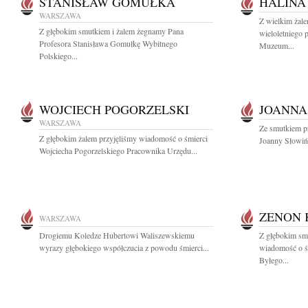
STANISŁAW GOMUŁKA
HALINA
WARSZAWA
Z wielkim żal
Z głębokim smutkiem i żalem żegnamy Pana
wieloletniego 
Profesora Stanisława Gomułkę Wybitnego
Muzeum...
Polskiego...
WOJCIECH POGORZELSKI
JOANNA
WARSZAWA
Ze smutkiem p
Z głębokim żalem przyjęliśmy wiadomość o śmierci
Joanny Słowińsk
Wojciecha Pogorzelskiego Pracownika Urzędu...
ZENON 
WARSZAWA
Drogiemu Koledze Hubertowi Waliszewskiemu
Z głębokim smu
wyrazy głębokiego współczucia z powodu śmierci...
wiadomość o ś
Byłego...