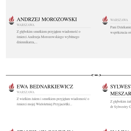
ANDRZEJ MOROZOWSKI
WARSZAWA
WARSZAWA
Pani Dziekanie
Z głębokim smutkiem przyjąłem wiadomość o
współczucia or
śmierci Andrzeja Morozowskiego wybitnego
dziennikarza,...
EWA BEDNARKIEWICZ
SYLWES
WARSZAWA
MESZA
Z wielkim żalem i smutkiem przyjęłam wiadomość o
Z głębokim żal
śmierci mojej Wieloletniej Przyjaciółki...
dr Sylwestry G