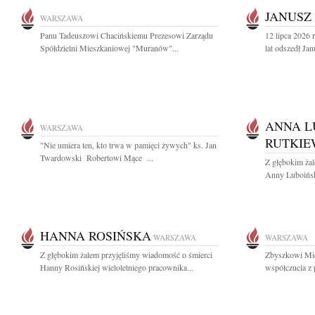
JANUSZ
WARSZAWA
Panu Tadeuszowi Chacińskiemu Prezesowi Zarządu
12 lipca 2026
Spółdzielni Mieszkaniowej "Muranów"...
lat odszedł Ja
ANNA L
WARSZAWA
RUTKIE
"Nie umiera ten, kto trwa w pamięci żywych" ks. Jan
Twardowski Robertowi Mące ...
Z głębokim ża
Anny Luboiński
HANNA ROSIŃSKA
WARSZAWA
WARSZAWA
Z głębokim żalem przyjęliśmy wiadomość o śmierci
Zbyszkowi Mic
Hanny Rosińskiej wieloletniego pracownika...
współczucia z 