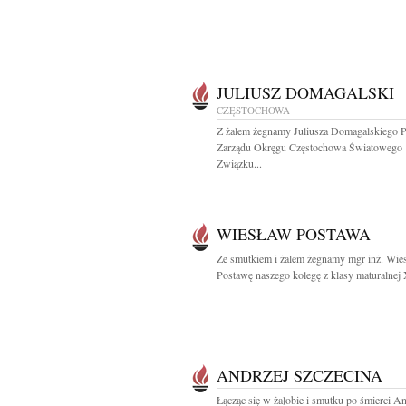
JULIUSZ DOMAGALSKI
CZĘSTOCHOWA
Z żalem żegnamy Juliusza Domagalskiego P
Zarządu Okręgu Częstochowa Światowego
Związku...
WIESŁAW POSTAWA
Ze smutkiem i żalem żegnamy mgr inż. Wie
Postawę naszego kolegę z klasy maturalnej 
ANDRZEJ SZCZECINA
Łącząc się w żałobie i smutku po śmierci An