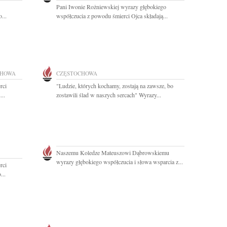
Pani Iwonie Rożniewskiej wyrazy głębokiego
...
współczucia z powodu śmierci Ojca składają...
CHOWA
CZĘSTOCHOWA
rci
"Ludzie, których kochamy, zostają na zawsze, bo
...
zostawili ślad w naszych sercach" Wyrazy...
Naszemu Koledze Mateuszowi Dąbrowskiemu
wyrazy głębokiego współczucia i słowa wsparcia z...
rci
...