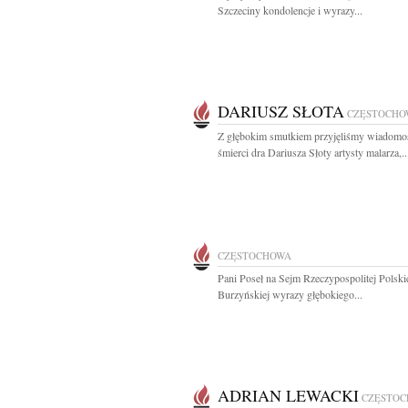
Szczeciny kondolencje i wyrazy...
DARIUSZ SŁOTA
CZĘSTOCHO
Z głębokim smutkiem przyjęliśmy wiadomo
śmierci dra Dariusza Słoty artysty malarza,..
CZĘSTOCHOWA
Pani Poseł na Sejm Rzeczypospolitej Polskie
Burzyńskiej wyrazy głębokiego...
ADRIAN LEWACKI
CZĘSTO