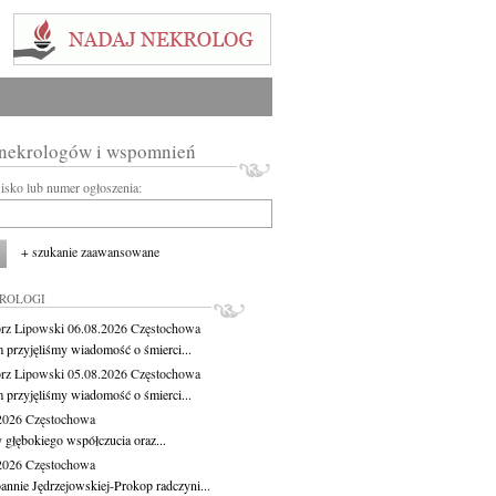
 nekrologów i wspomnień
wisko lub numer ogłoszenia:
+ szukanie zaawansowane
KROLOGI
rz Lipowski
06.08.2026
Częstochowa
m przyjęliśmy wiadomość o śmierci...
rz Lipowski
05.08.2026
Częstochowa
m przyjęliśmy wiadomość o śmierci...
.2026
Częstochowa
 głębokiego współczucia oraz...
.2026
Częstochowa
oannie Jędrzejowskiej-Prokop radczyni...