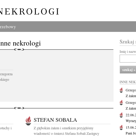
grzebowy
Inne nekrologi
Szukaj
Imię i naz
Grzegorza
skiego
INNE NE
Grzego
Z żale
Grzego
Z żale
22.06
STEFAN SOBALA
Wyrazy
15.06
otuchy i
Z głębokim żalem i smutkiem przyjęliśmy
Pani J
wiadomość o śmierci Stefana Sobali Zastępcy