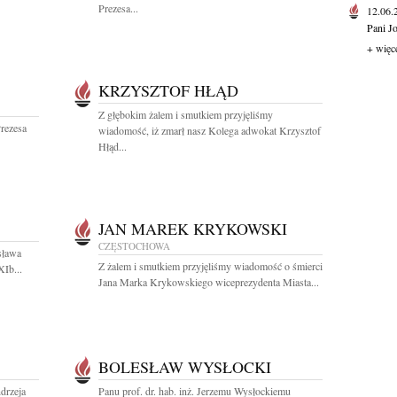
Prezesa...
12.06
Pani J
+ więc
KRZYSZTOF HŁĄD
Z głębokim żalem i smutkiem przyjęliśmy
rezesa
wiadomość, iż zmarł nasz Kolega adwokat Krzysztof
Hłąd...
JAN MAREK KRYKOWSKI
CZĘSTOCHOWA
sława
Z żalem i smutkiem przyjęliśmy wiadomość o śmierci
XIb...
Jana Marka Krykowskiego wiceprezydenta Miasta...
BOLESŁAW WYSŁOCKI
drzeja
Panu prof. dr. hab. inż. Jerzemu Wysłockiemu