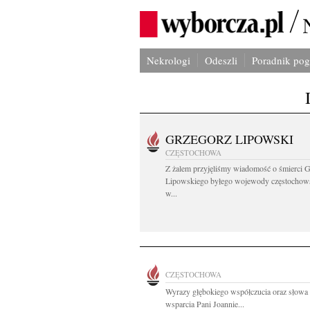
Nekrologi
Odeszli
Poradnik po
GRZEGORZ LIPOWSKI
CZĘSTOCHOWA
Z żalem przyjęliśmy wiadomość o śmierci 
Lipowskiego byłego wojewody częstochow
w...
CZĘSTOCHOWA
Wyrazy głębokiego współczucia oraz słowa 
wsparcia Pani Joannie...