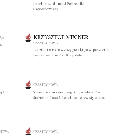
prorektorowi ds. nauki Politechniki
Częstochowskiej...
KRZYSZTOF MECNER
WA
CZĘSTOCHOWA
ść o
Rodzinie i Bliskim wyrazy głębokiego współczucia z
.
powodu odejścia Red. Krzysztofa...
CZĘSTOCHOWA
j Lidii
Z wielkim smutkiem przyjęliśmy wiadomość o
śmierci dra Jacka Laberscheka mediewisty, autora...
CHOWA
CZĘSTOCHOWA