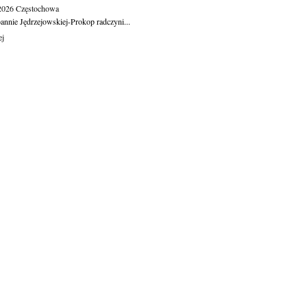
.2026
Częstochowa
oannie Jędrzejowskiej-Prokop radczyni...
ej