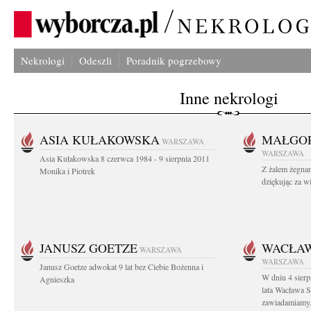
Nekrologi
Odeszli
Poradnik pogrzebowy
Inne nekrologi
ASIA KUŁAKOWSKA
MAŁGOR
WARSZAWA
WARSZAWA
Asia Kułakowska 8 czerwca 1984 - 9 sierpnia 2011
Z żalem żegnam
Monika i Piotrek
dziękując za w
JANUSZ GOETZE
WACŁAW
WARSZAWA
WARSZAWA
Janusz Goetze adwokat 9 lat bez Ciebie Bożenna i
W dniu 4 sier
Agnieszka
lata Wacława 
zawiadamiamy.