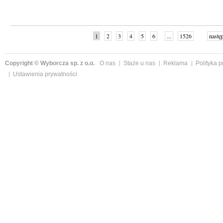
1
2
3
4
5
6
...
1526
nastę
Copyright © Wyborcza sp. z o.o.
O nas
Staże u nas
Reklama
Polityka 
Ustawienia prywatności