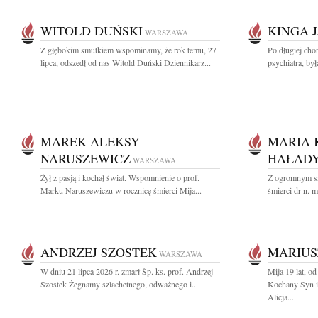
WITOLD DUŃSKI
KINGA 
WARSZAWA
Z głębokim smutkiem wspominamy, że rok temu, 27
Po długiej cho
lipca, odszedł od nas Witold Duński Dziennikarz...
psychiatra, by
MAREK ALEKSY
MARIA 
NARUSZEWICZ
HAŁADY
WARSZAWA
Żył z pasją i kochał świat. Wspomnienie o prof.
Z ogromnym s
Marku Naruszewiczu w rocznicę śmierci Mija...
śmierci dr n. 
ANDRZEJ SZOSTEK
MARIUS
WARSZAWA
W dniu 21 lipca 2026 r. zmarł Śp. ks. prof. Andrzej
Mija 19 lat, o
Szostek Żegnamy szlachetnego, odważnego i...
Kochany Syn i
Alicja...