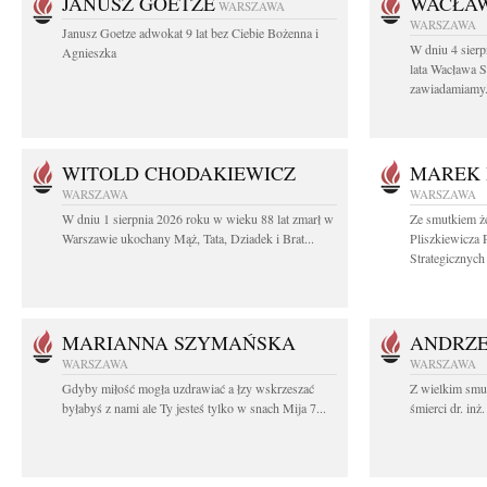
JANUSZ GOETZE
WACŁAW
WARSZAWA
WARSZAWA
Janusz Goetze adwokat 9 lat bez Ciebie Bożenna i
W dniu 4 sier
Agnieszka
lata Wacława 
zawiadamiamy.
WITOLD CHODAKIEWICZ
MAREK 
WARSZAWA
WARSZAWA
W dniu 1 sierpnia 2026 roku w wieku 88 lat zmarł w
Ze smutkiem ż
Warszawie ukochany Mąż, Tata, Dziadek i Brat...
Pliszkiewicza 
Strategicznych i
MARIANNA SZYMAŃSKA
ANDRZE
WARSZAWA
WARSZAWA
Gdyby miłość mogła uzdrawiać a łzy wskrzeszać
Z wielkim smu
byłabyś z nami ale Ty jesteś tylko w snach Mija 7...
śmierci dr. in