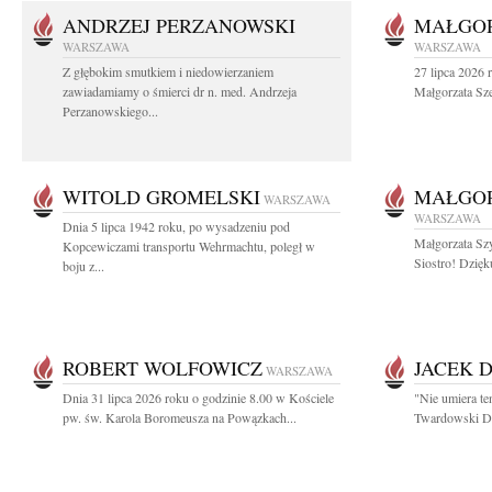
ANDRZEJ PERZANOWSKI
MAŁGOR
WARSZAWA
WARSZAWA
Z głębokim smutkiem i niedowierzaniem
27 lipca 2026 
zawiadamiamy o śmierci dr n. med. Andrzeja
Małgorzata Sz
Perzanowskiego...
WITOLD GROMELSKI
MAŁGO
WARSZAWA
WARSZAWA
Dnia 5 lipca 1942 roku, po wysadzeniu pod
Małgorzata Sz
Kopcewiczami transportu Wehrmachtu, poległ w
Siostro! Dzięk
boju z...
ROBERT WOLFOWICZ
JACEK 
WARSZAWA
Dnia 31 lipca 2026 roku o godzinie 8.00 w Kościele
"Nie umiera te
pw. św. Karola Boromeusza na Powązkach...
Twardowski Dzi