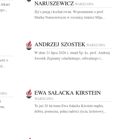
NARUSZEWICZ
 lekarz
WARSZAWA
go...
Żył z pasją i kochał świat. Wspomnienie o prof.
Marku Naruszewiczu w rocznicę śmierci Mija...
ANDRZEJ SZOSTEK
WARSZAWA
W dniu 21 lipca 2026 r. zmarł Śp. ks. prof. Andrzej
Szostek Żegnamy szlachetnego, odważnego i...
ość o
j...
EWA SAŁACKA KIRSTEIN
ZAWA
WARSZAWA
i
To już 20 lat temu Ewa Sałacka Kirstein mądra,
ma,
dobra, pomocna, pełna radości życia, kolorowy...