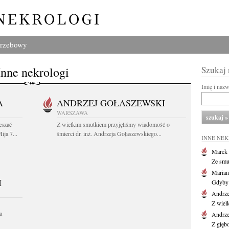
grzebowy
Inne nekrologi
Szukaj
Imię i naz
A
ANDRZEJ GOŁASZEWSKI
WARSZAWA
eszać
Z wielkim smutkiem przyjęliśmy wiadomość o
ija 7...
śmierci dr. inż. Andrzeja Gołaszewskiego...
INNE NE
Marek 
Ze smu
Marian
I
Gdyby 
Andrze
Z wiel
a
Andrze
Z głęb