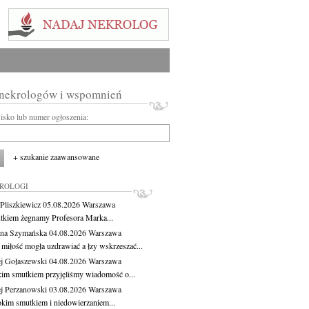
 nekrologów i wspomnień
wisko lub numer ogłoszenia:
+ szukanie zaawansowane
KROLOGI
Pliszkiewicz
05.08.2026
Warszawa
tkiem żegnamy Profesora Marka...
na Szymańska
04.08.2026
Warszawa
miłość mogła uzdrawiać a łzy wskrzeszać...
j Gołaszewski
04.08.2026
Warszawa
kim smutkiem przyjęliśmy wiadomość o...
j Perzanowski
03.08.2026
Warszawa
okim smutkiem i niedowierzaniem...