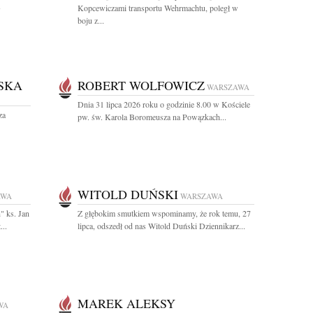
1
Kopcewiczami transportu Wehrmachtu, poległ w
boju z...
SKA
ROBERT WOLFOWICZ
WARSZAWA
Dnia 31 lipca 2026 roku o godzinie 8.00 w Kościele
za
pw. św. Karola Boromeusza na Powązkach...
WITOLD DUŃSKI
AWA
WARSZAWA
" ks. Jan
Z głębokim smutkiem wspominamy, że rok temu, 27
...
lipca, odszedł od nas Witold Duński Dziennikarz...
MAREK ALEKSY
WA