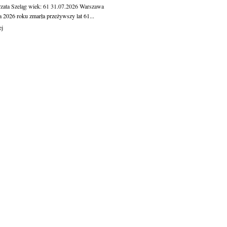
zata Szeląg
wiek: 61
31.07.2026
Warszawa
a 2026 roku zmarła przeżywszy lat 61...
ej