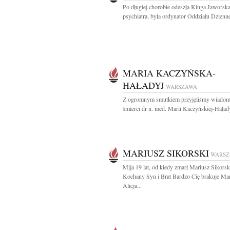
Po długiej chorobie odeszła Kinga Jaworska
psychiatra, była ordynator Oddziału Dzienne
MARIA KACZYŃSKA-
HAŁADYJ
WARSZAWA
Z ogromnym smutkiem przyjęliśmy wiadom
śmierci dr n. med. Marii Kaczyńskiej-Hałady
MARIUSZ SIKORSKI
WARS
Mija 19 lat, od kiedy zmarł Mariusz Sikorsk
Kochany Syn i Brat Bardzo Cię brakuje Ma
Alicja...