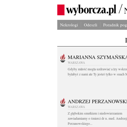
Nekrologi
Odeszli
Poradnik po
MARIANNA SZYMAŃSK
WARSZAWA
Gdyby miłość mogła uzdrawiać a łzy wskrz
byłabyś z nami ale Ty jesteś tylko w snach M
ANDRZEJ PERZANOWSK
WARSZAWA
Z głębokim smutkiem i niedowierzaniem
zawiadamiamy o śmierci dr n. med. Andrzej
Perzanowskiego...