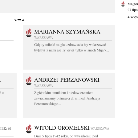
Małgor
27 lipc
+ więc
MARIANNA SZYMAŃSKA
WARSZAWA
Gdyby miłość mogła uzdrawiać a łzy wskrzeszać
byłabyś z nami ale Ty jesteś tylko w snach Mija 7...
I
ANDRZEJ PERZANOWSKI
WARSZAWA
ć o
Z głębokim smutkiem i niedowierzaniem
zawiadamiamy o śmierci dr n. med. Andrzeja
Perzanowskiego...
WITOLD GROMELSKI
IEK: 61
WARSZAWA
Dnia 5 lipca 1942 roku, po wysadzeniu pod