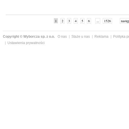
1
2
3
4
5
6
...
1526
nastę
Copyright © Wyborcza sp. z o.o.
O nas
Staże u nas
Reklama
Polityka 
Ustawienia prywatności