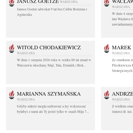
JANUSZ GOETZE
WACŁAW
WARSZAWA
WARSZAWA
Janusz Goetze adwokat 9 lat bez Ciebie Bożenna i
W dniu 4 sier
Agnieszka
lata Wacława 
zawiadamiamy.
WITOLD CHODAKIEWICZ
MAREK 
WARSZAWA
WARSZAWA
W dniu 1 sierpnia 2026 roku w wieku 88 lat zmarł w
Ze smutkiem ż
Warszawie ukochany Mąż, Tata, Dziadek i Brat...
Pliszkiewicza 
Strategicznych i
MARIANNA SZYMAŃSKA
ANDRZE
WARSZAWA
WARSZAWA
Gdyby miłość mogła uzdrawiać a łzy wskrzeszać
Z wielkim smu
byłabyś z nami ale Ty jesteś tylko w snach Mija 7...
śmierci dr. in