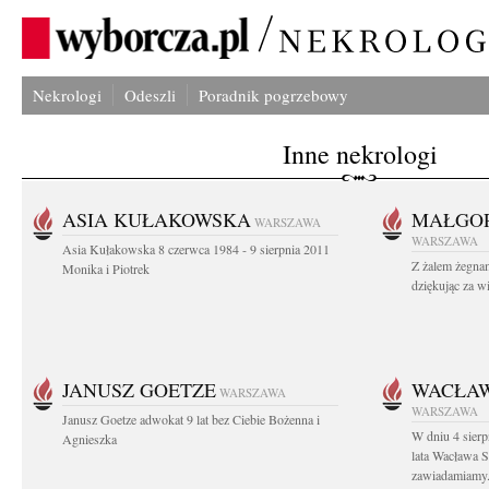
Nekrologi
Odeszli
Poradnik pogrzebowy
Inne nekrologi
ASIA KUŁAKOWSKA
MAŁGOR
WARSZAWA
WARSZAWA
Asia Kułakowska 8 czerwca 1984 - 9 sierpnia 2011
Z żalem żegnam
Monika i Piotrek
dziękując za w
JANUSZ GOETZE
WACŁAW
WARSZAWA
WARSZAWA
Janusz Goetze adwokat 9 lat bez Ciebie Bożenna i
W dniu 4 sier
Agnieszka
lata Wacława 
zawiadamiamy.