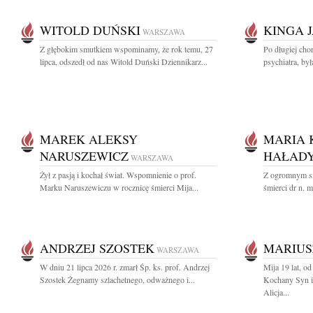
WITOLD DUŃSKI
KINGA 
WARSZAWA
Z głębokim smutkiem wspominamy, że rok temu, 27
Po długiej cho
lipca, odszedł od nas Witold Duński Dziennikarz...
psychiatra, by
MAREK ALEKSY
MARIA 
NARUSZEWICZ
HAŁADY
WARSZAWA
Żył z pasją i kochał świat. Wspomnienie o prof.
Z ogromnym s
Marku Naruszewiczu w rocznicę śmierci Mija...
śmierci dr n. 
ANDRZEJ SZOSTEK
MARIUS
WARSZAWA
W dniu 21 lipca 2026 r. zmarł Śp. ks. prof. Andrzej
Mija 19 lat, o
Szostek Żegnamy szlachetnego, odważnego i...
Kochany Syn i
Alicja...