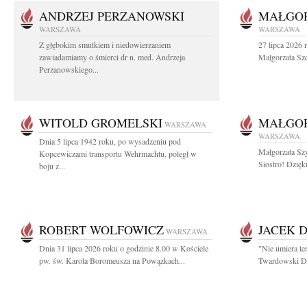
ANDRZEJ PERZANOWSKI
MAŁGOR
WARSZAWA
WARSZAWA
Z głębokim smutkiem i niedowierzaniem
27 lipca 2026 
zawiadamiamy o śmierci dr n. med. Andrzeja
Małgorzata Sz
Perzanowskiego...
WITOLD GROMELSKI
MAŁGO
WARSZAWA
WARSZAWA
Dnia 5 lipca 1942 roku, po wysadzeniu pod
Małgorzata Sz
Kopcewiczami transportu Wehrmachtu, poległ w
Siostro! Dzięk
boju z...
ROBERT WOLFOWICZ
JACEK 
WARSZAWA
Dnia 31 lipca 2026 roku o godzinie 8.00 w Kościele
"Nie umiera te
pw. św. Karola Boromeusza na Powązkach...
Twardowski Dzi