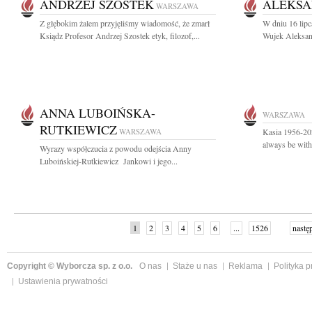
ANDRZEJ SZOSTEK
ALEKSA
WARSZAWA
Z głębokim żalem przyjęliśmy wiadomość, że zmarł
W dniu 16 lipc
Ksiądz Profesor Andrzej Szostek etyk, filozof,...
Wujek Aleksan
ANNA LUBOIŃSKA-
WARSZAWA
RUTKIEWICZ
WARSZAWA
Kasia 1956-202
always be wit
Wyrazy współczucia z powodu odejścia Anny
Luboińskiej-Rutkiewicz Jankowi i jego...
1
2
3
4
5
6
...
1526
nastę
Copyright © Wyborcza sp. z o.o.
O nas
Staże u nas
Reklama
Polityka 
Ustawienia prywatności