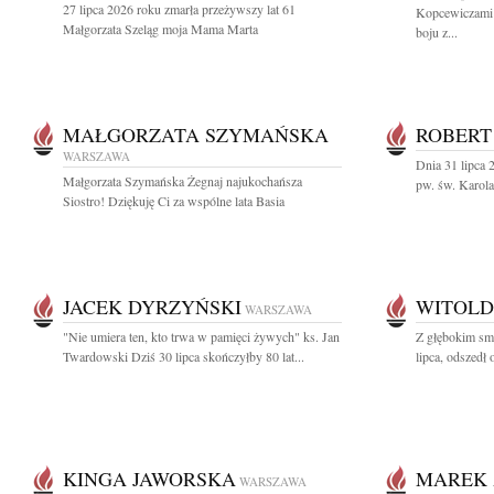
27 lipca 2026 roku zmarła przeżywszy lat 61
Kopcewiczami 
Małgorzata Szeląg moja Mama Marta
boju z...
MAŁGORZATA SZYMAŃSKA
ROBERT
WARSZAWA
Dnia 31 lipca 
Małgorzata Szymańska Żegnaj najukochańsza
pw. św. Karol
Siostro! Dziękuję Ci za wspólne lata Basia
JACEK DYRZYŃSKI
WITOLD
WARSZAWA
"Nie umiera ten, kto trwa w pamięci żywych" ks. Jan
Z głębokim sm
Twardowski Dziś 30 lipca skończyłby 80 lat...
lipca, odszedł
KINGA JAWORSKA
MAREK 
WARSZAWA