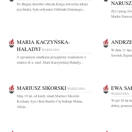
NARUSZ
Po długiej chorobie odeszła Kinga Jaworska lekarz
psychiatra, była ordynator Oddziału Dziennego...
Żył z pasją i 
Marku Naruszew
MARIA KACZYŃSKA-
ANDRZE
HAŁADYJ
WARSZAWA
W dniu 21 lipc
Szostek Żegnam
Z ogromnym smutkiem przyjęliśmy wiadomość o
śmierci dr n. med. Marii Kaczyńskiej-Haładyj...
MARIUSZ SIKORSKI
EWA SA
WARSZAWA
WARSZAWA
Mija 19 lat, od kiedy zmarł Mariusz Sikorski
To już 20 lat 
Kochany Syn i Brat Bardzo Cię brakuje Mama,
dobra, pomocna
Alicja...