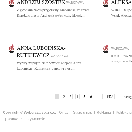
ANDRZEJ SZOSTEK
ALEKSA
WARSZAWA
Z głębokim żalem przyjęliśmy wiadomość, że zmarł
W dniu 16 lipc
Ksiądz Profesor Andrzej Szostek etyk, filozof,...
Wujek Aleksan
ANNA LUBOIŃSKA-
WARSZAWA
RUTKIEWICZ
WARSZAWA
Kasia 1956-202
always be wit
Wyrazy współczucia z powodu odejścia Anny
Luboińskiej-Rutkiewicz Jankowi i jego...
1
2
3
4
5
6
...
1526
nastę
Copyright © Wyborcza sp. z o.o.
O nas
Staże u nas
Reklama
Polityka 
Ustawienia prywatności