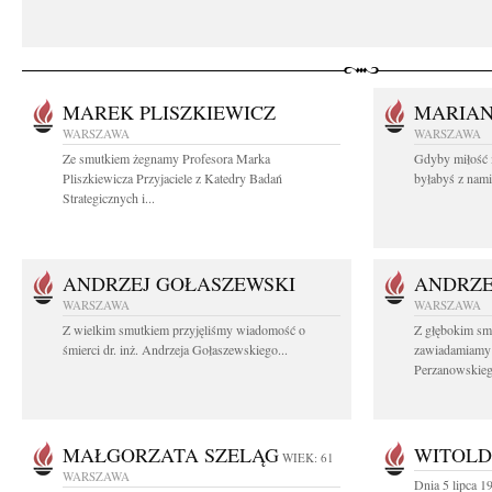
MAREK PLISZKIEWICZ
MARIA
WARSZAWA
WARSZAWA
Ze smutkiem żegnamy Profesora Marka
Gdyby miłość 
Pliszkiewicza Przyjaciele z Katedry Badań
byłabyś z nami 
Strategicznych i...
ANDRZEJ GOŁASZEWSKI
ANDRZE
WARSZAWA
WARSZAWA
Z wielkim smutkiem przyjęliśmy wiadomość o
Z głębokim sm
śmierci dr. inż. Andrzeja Gołaszewskiego...
zawiadamiamy o
Perzanowskieg
MAŁGORZATA SZELĄG
WITOLD
WIEK: 61
WARSZAWA
Dnia 5 lipca 1