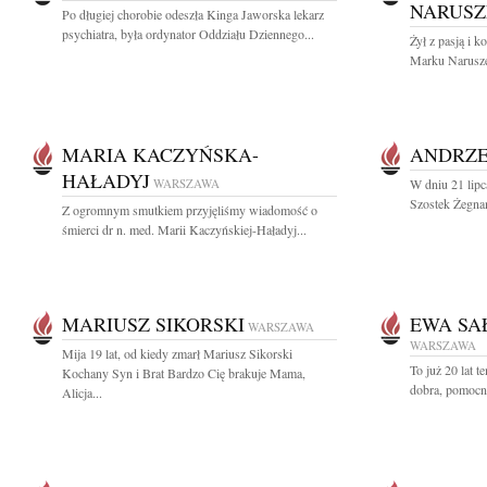
NARUSZ
Po długiej chorobie odeszła Kinga Jaworska lekarz
psychiatra, była ordynator Oddziału Dziennego...
Żył z pasją i 
Marku Naruszew
MARIA KACZYŃSKA-
ANDRZE
HAŁADYJ
WARSZAWA
W dniu 21 lipc
Szostek Żegnam
Z ogromnym smutkiem przyjęliśmy wiadomość o
śmierci dr n. med. Marii Kaczyńskiej-Haładyj...
MARIUSZ SIKORSKI
EWA SA
WARSZAWA
WARSZAWA
Mija 19 lat, od kiedy zmarł Mariusz Sikorski
To już 20 lat 
Kochany Syn i Brat Bardzo Cię brakuje Mama,
dobra, pomocna
Alicja...