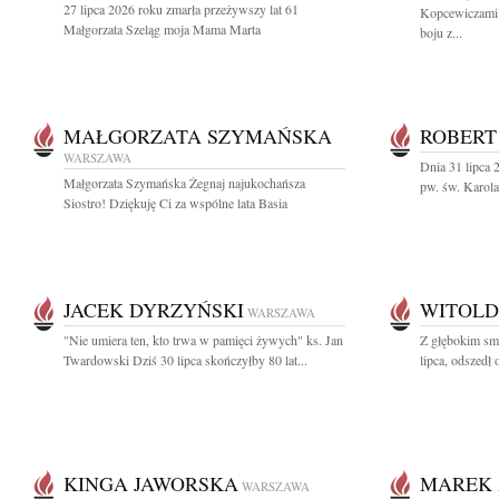
27 lipca 2026 roku zmarła przeżywszy lat 61
Kopcewiczami 
Małgorzata Szeląg moja Mama Marta
boju z...
MAŁGORZATA SZYMAŃSKA
ROBERT
WARSZAWA
Dnia 31 lipca 
Małgorzata Szymańska Żegnaj najukochańsza
pw. św. Karol
Siostro! Dziękuję Ci za wspólne lata Basia
JACEK DYRZYŃSKI
WITOLD
WARSZAWA
"Nie umiera ten, kto trwa w pamięci żywych" ks. Jan
Z głębokim sm
Twardowski Dziś 30 lipca skończyłby 80 lat...
lipca, odszedł
KINGA JAWORSKA
MAREK 
WARSZAWA