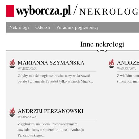
Nekrologi
Odeszli
Poradnik pogrzebowy
Inne nekrologi
MARIANNA SZYMAŃSKA
ANDRZE
WARSZAWA
WARSZAWA
Gdyby miłość mogła uzdrawiać a łzy wskrzeszać
Z wielkim smu
byłabyś z nami ale Ty jesteś tylko w snach Mija 7...
śmierci dr. in
ANDRZEJ PERZANOWSKI
WARSZAWA
Z głębokim smutkiem i niedowierzaniem
zawiadamiamy o śmierci dr n. med. Andrzeja
Perzanowskiego...