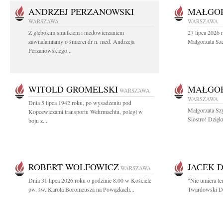
ANDRZEJ PERZANOWSKI
MAŁGOR
WARSZAWA
WARSZAWA
Z głębokim smutkiem i niedowierzaniem
27 lipca 2026 
zawiadamiamy o śmierci dr n. med. Andrzeja
Małgorzata Sz
Perzanowskiego...
WITOLD GROMELSKI
MAŁGO
WARSZAWA
WARSZAWA
Dnia 5 lipca 1942 roku, po wysadzeniu pod
Małgorzata Sz
Kopcewiczami transportu Wehrmachtu, poległ w
Siostro! Dzięk
boju z...
ROBERT WOLFOWICZ
JACEK 
WARSZAWA
Dnia 31 lipca 2026 roku o godzinie 8.00 w Kościele
"Nie umiera te
pw. św. Karola Boromeusza na Powązkach...
Twardowski Dzi