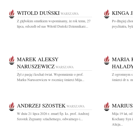
WITOLD DUŃSKI
KINGA 
WARSZAWA
Z głębokim smutkiem wspominamy, że rok temu, 27
Po długiej cho
lipca, odszedł od nas Witold Duński Dziennikarz...
psychiatra, by
MAREK ALEKSY
MARIA 
NARUSZEWICZ
HAŁADY
WARSZAWA
Żył z pasją i kochał świat. Wspomnienie o prof.
Z ogromnym s
Marku Naruszewiczu w rocznicę śmierci Mija...
śmierci dr n. 
ANDRZEJ SZOSTEK
MARIUS
WARSZAWA
W dniu 21 lipca 2026 r. zmarł Śp. ks. prof. Andrzej
Mija 19 lat, o
Szostek Żegnamy szlachetnego, odważnego i...
Kochany Syn i
Alicja...