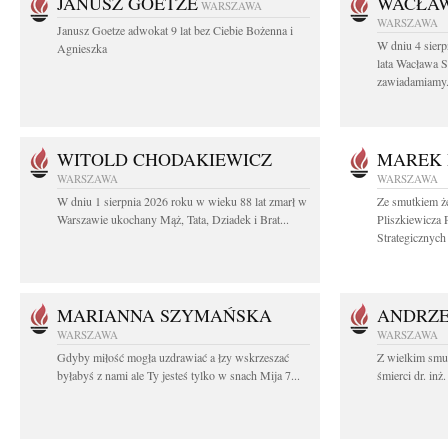
JANUSZ GOETZE
WACŁAW
WARSZAWA
WARSZAWA
Janusz Goetze adwokat 9 lat bez Ciebie Bożenna i
W dniu 4 sier
Agnieszka
lata Wacława 
zawiadamiamy.
WITOLD CHODAKIEWICZ
MAREK 
WARSZAWA
WARSZAWA
W dniu 1 sierpnia 2026 roku w wieku 88 lat zmarł w
Ze smutkiem ż
Warszawie ukochany Mąż, Tata, Dziadek i Brat...
Pliszkiewicza 
Strategicznych i
MARIANNA SZYMAŃSKA
ANDRZE
WARSZAWA
WARSZAWA
Gdyby miłość mogła uzdrawiać a łzy wskrzeszać
Z wielkim smu
byłabyś z nami ale Ty jesteś tylko w snach Mija 7...
śmierci dr. in