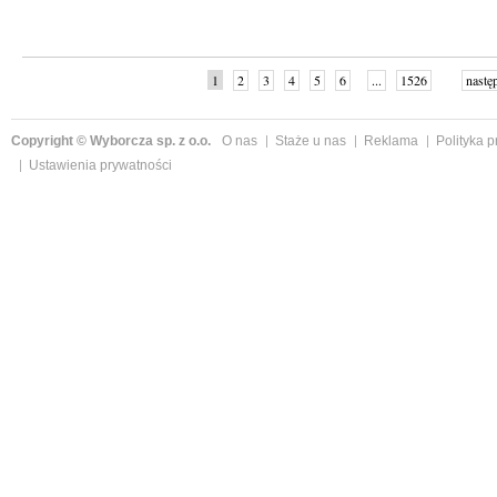
1
2
3
4
5
6
...
1526
nastę
Copyright © Wyborcza sp. z o.o.
O nas
Staże u nas
Reklama
Polityka 
Ustawienia prywatności