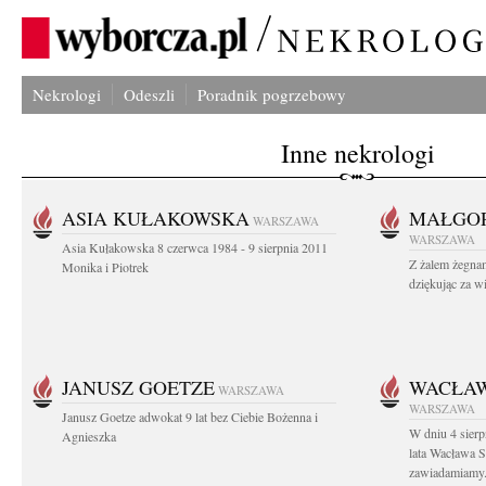
Nekrologi
Odeszli
Poradnik pogrzebowy
Inne nekrologi
ASIA KUŁAKOWSKA
MAŁGOR
WARSZAWA
WARSZAWA
Asia Kułakowska 8 czerwca 1984 - 9 sierpnia 2011
Z żalem żegnam
Monika i Piotrek
dziękując za w
JANUSZ GOETZE
WACŁAW
WARSZAWA
WARSZAWA
Janusz Goetze adwokat 9 lat bez Ciebie Bożenna i
W dniu 4 sier
Agnieszka
lata Wacława 
zawiadamiamy.