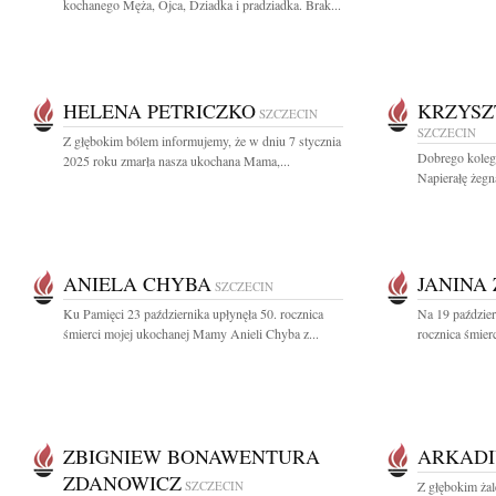
kochanego Męża, Ojca, Dziadka i pradziadka. Brak...
HELENA PETRICZKO
KRZYSZ
SZCZECIN
SZCZECIN
Z głębokim bólem informujemy, że w dniu 7 stycznia
Dobrego kolegę
2025 roku zmarła nasza ukochana Mama,...
Napierałę żegn
ANIELA CHYBA
JANINA
SZCZECIN
Ku Pamięci 23 października upłynęła 50. rocznica
Na 19 paździe
śmierci mojej ukochanej Mamy Anieli Chyba z...
rocznica śmier
ZBIGNIEW BONAWENTURA
ARKADI
ZDANOWICZ
SZCZECIN
Z głębokim ża