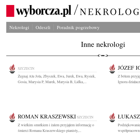
Nekrologi
Odeszli
Poradnik pogrzebowy
Inne nekrologi
JÓZEF 
SZCZECIN
Żegnaj Alu Jola, Zbyszek, Ewa, Jurek, Ewa, Rysiek,
Z bólem przyję
Gosia, Marysia P, Marek, Marysia B, Lidka,...
Ignora działac
ROMAN KRASZEWSKI
ŁUKASZ
SZCZECIN
Z wielkim smutkiem i żalem przyjąłem informację o
Podziękowanie
śmierci Romana Kraszewskiego pianisty,...
współpracowni