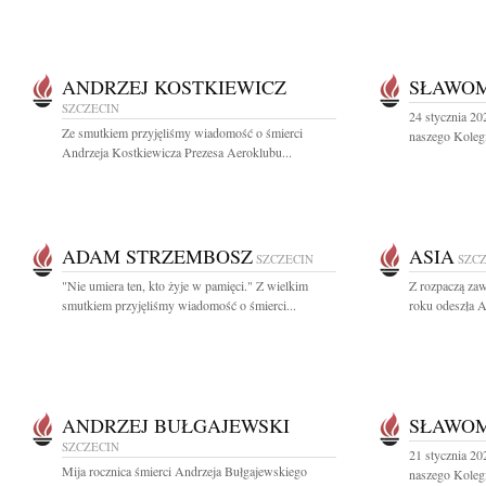
ANDRZEJ KOSTKIEWICZ
SŁAWOM
SZCZECIN
24 stycznia 20
Ze smutkiem przyjęliśmy wiadomość o śmierci
naszego Kolegi
Andrzeja Kostkiewicza Prezesa Aeroklubu...
ADAM STRZEMBOSZ
ASIA
SZCZECIN
SZC
"Nie umiera ten, kto żyje w pamięci." Z wielkim
Z rozpaczą zaw
smutkiem przyjęliśmy wiadomość o śmierci...
roku odeszła A
ANDRZEJ BUŁGAJEWSKI
SŁAWOM
SZCZECIN
21 stycznia 202
Mija rocznica śmierci Andrzeja Bułgajewskiego
naszego Kolegi