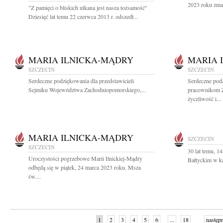
2023 roku zmar
"Z pamięci o bliskich utkana jest nasza tożsamość"
Dziesięć lat temu 22 czerwca 2013 r. odszedł...
MARIA ILNICKA-MĄDRY
MARIA 
SZCZECIN
SZCZECIN
Serdeczne podziękowania dla przedstawicieli
Serdeczne podz
Sejmiku Województwa Zachodniopomorskiego,...
pracownikom 
życzliwość i...
MARIA ILNICKA-MĄDRY
SZCZECIN
SZCZECIN
30 lat temu, 1
Uroczystości pogrzebowe Marii Ilnickiej-Mądry
Bałtyckim w ka
odbędą się w piątek, 24 marca 2023 roku. Msza
św....
1
2
3
4
5
6
...
18
następ