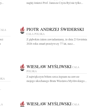
y...
nagłej śmierci Prof. Janusza Czyża Był nie tylko...
PIOTR ANDRZEJ ŚWIDERSKI
CAŁA
CAŁA POLSKA
rci
Z głębokim żalem zawiadamiamy, że dnia 23 kwietnia
m
2026 roku zmarł przeżywszy 77 lat, nasz...
WIESŁAW MYŚLIWSKI
CAŁA
POLSKA
Z największym bólem serca żegnam na zawsze
SKA
mojego ukochanego Brata Wiesława Myśliwskiego...
.
WIESŁAW MYŚLIWSKI
ŁA
CAŁA