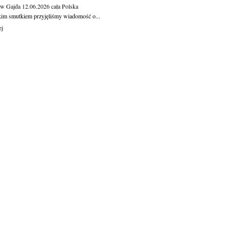
aw Gajda
12.06.2026
cała Polska
kim smutkiem przyjęliśmy wiadomość o...
ej