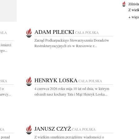
Zdzisł
Z wiel
+ więc
ADAM PILECKI
AŁA
CAŁA POLSKA
Zarząd Podkarpackiego Stowarzyszenia Doradców
 śmierci
Restrukturyzacyjnych z/s w Rzeszowie z...
go...
HENRYK LOSKA
LSKA
CAŁA POLSKA
ć o
4 czerwca 2026 roku mija 10 lat od dnia, w którym
nawcy...
odszedł nasz kochany Tata i Mąż Henryk Loska...
JANUSZ CZYŻ
SKA
CAŁA POLSKA
z ponad
Z wielkim smutkiem przyjęliśmy wiadomości o