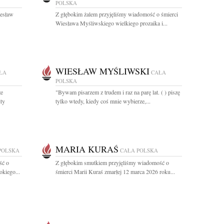
POLSKA
iesław
Z głębokim żalem przyjęliśmy wiadomość o śmierci
Wiesława Myśliwskiego wielkiego prozaika i...
WIESŁAW MYŚLIWSKI
ŁA
CAŁA
POLSKA
że
"Bywam pisarzem z trudem i raz na parę lat. ( ) piszę
ty
tylko wtedy, kiedy coś mnie wybierze,...
MARIA KURAŚ
POLSKA
CAŁA POLSKA
ść o
Z głębokim smutkiem przyjęliśmy wiadomość o
okiego...
śmierci Marii Kuraś zmarłej 12 marca 2026 roku...