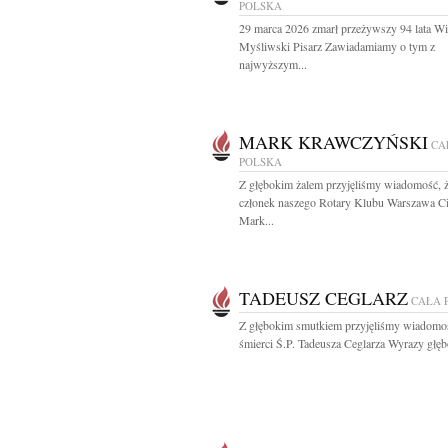
POLSKA
29 marca 2026 zmarł przeżywszy 94 lata W
Myśliwski Pisarz Zawiadamiamy o tym z
najwyższym...
MARK KRAWCZYŃSKI
CA
POLSKA
Z głębokim żalem przyjęliśmy wiadomość, 
członek naszego Rotary Klubu Warszawa Ci
Mark...
TADEUSZ CEGLARZ
CAŁA 
Z głębokim smutkiem przyjęliśmy wiadomo
śmierci Ś.P. Tadeusza Ceglarza Wyrazy głęb