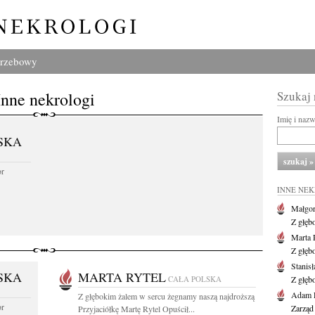
grzebowy
Inne nekrologi
Szukaj
Imię i naz
SKA
or
INNE NE
Małgor
Z głęb
Marta 
Z głęb
Stanis
SKA
MARTA RYTEL
CAŁA POLSKA
Z głęb
Adam P
Z głębokim żalem w sercu żegnamy naszą najdroższą
or
Zarząd
Przyjaciółkę Martę Rytel Opuścił...