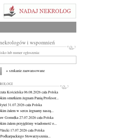
 nekrologów i wspomnień
wisko lub numer ogłoszenia:
+ szukanie zaawansowane
KROLOGI
zata Kościelska
06.08.2026
cała Polska
okim smutkiem żegnam Panią Profesor...
Rytel
31.07.2026
cała Polska
okim żalem w sercu żegnamy naszą...
ław Gomułka
27.07.2026
cała Polska
okim żalem przyjęliśmy wiadomość o...
ilecki
17.07.2026
cała Polska
 Podkarpackiego Stowarzyszenia...