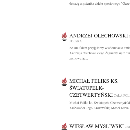
dekadę asystentka działu sportowego "Gazet
ANDRZEJ OLECHOWSKI
POLSKA
Ze smutkiem przyjęliśmy wiadomość o śmie
Andrzeja Olechowskiego Żegnamy się z ni
zachowując...
MICHAŁ FELIKS KS.
ŚWIATOPEŁK-
CZETWERTYŃSKI
CAŁA POL
Michał Feliks ks. Światopełk-Czetwertyński
Ambasador Jego Królewskiej Mości Króla..
WIESŁAW MYŚLIWSKI
CA