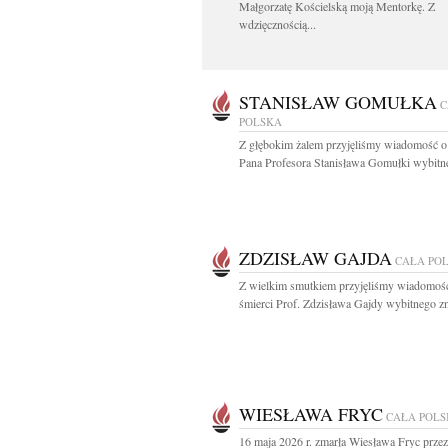
Małgorzatę Kościelską moją Mentorkę. Z
wdzięcznością...
STANISŁAW GOMUŁKA
C
POLSKA
Z głębokim żalem przyjęliśmy wiadomość o
Pana Profesora Stanisława Gomułki wybitne
ZDZISŁAW GAJDA
CAŁA PO
Z wielkim smutkiem przyjęliśmy wiadomoś
śmierci Prof. Zdzisława Gajdy wybitnego z
WIESŁAWA FRYC
CAŁA POL
16 maja 2026 r. zmarła Wiesława Fryc prze