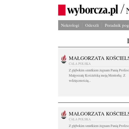
Nekrologi
Odeszli
Poradnik po
MAŁGORZATA KOŚCIEL
CAŁA POLSKA
Z głębokim smutkiem żegnam Panią Profes
Małgorzatę Kościelską moją Mentorkę. Z
wdzięcznością...
MAŁGORZATA KOŚCIEL
CAŁA POLSKA
Z głębokim smutkiem żegnam Panią Profes