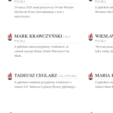
POLSKA
POLSKA
29 marca 2026 zmarł przeżywszy 94 lata Wiesław
Z głębokim ża
Myśliwski Pisarz Zawiadamiamy o tym z
Wiesława Myśli
najwyższym...
MARK KRAWCZYŃSKI
WIESŁA
CAŁA
POLSKA
POLSKA
Z głębokim żalem przyjęliśmy wiadomość, że
"Bywam pisarzem
członek naszego Rotary Klubu Warszawa City
tylko wtedy, k
Mark...
TADEUSZ CEGLARZ
MARIA 
CAŁA POLSKA
Z głębokim smutkiem przyjęliśmy wiadomość o
Z głębokim sm
śmierci Ś.P. Tadeusza Ceglarza Wyrazy głębokiego...
śmierci Marii 