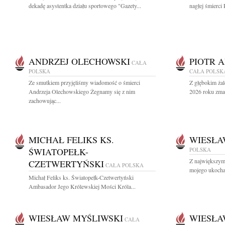
dekadę asystentka działu sportowego "Gazety...
nagłej śmierci 
ANDRZEJ OLECHOWSKI
PIOTR 
CAŁA
POLSKA
CAŁA POLSK
Ze smutkiem przyjęliśmy wiadomość o śmierci
Z głębokim żal
Andrzeja Olechowskiego Żegnamy się z nim
2026 roku zmar
zachowując...
MICHAŁ FELIKS KS.
WIESŁA
ŚWIATOPEŁK-
POLSKA
Z największym
CZETWERTYŃSKI
CAŁA POLSKA
mojego ukocha
Michał Feliks ks. Światopełk-Czetwertyński
Ambasador Jego Królewskiej Mości Króla...
WIESŁAW MYŚLIWSKI
WIESŁA
CAŁA