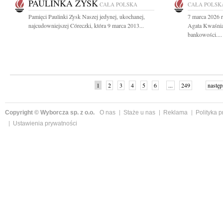
PAULINKA ZYSK
CAŁA POLSKA
CAŁA POLSK
Pamięci Paulinki Zysk Naszej jedynej, ukochanej,
7 marca 2026 r
najcudowniejszej Córeczki, która 9 marca 2013...
Agata Kwaśnia
bankowości....
1
2
3
4
5
6
...
249
następ
Copyright © Wyborcza sp. z o.o.
O nas
Staże u nas
Reklama
Polityka 
Ustawienia prywatności