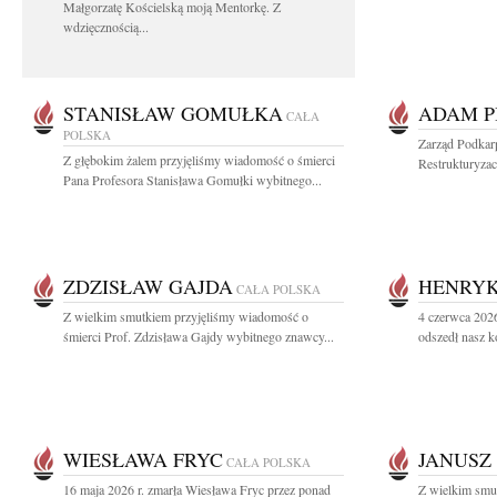
Małgorzatę Kościelską moją Mentorkę. Z
wdzięcznością...
STANISŁAW GOMUŁKA
ADAM P
CAŁA
POLSKA
Zarząd Podkar
Z głębokim żalem przyjęliśmy wiadomość o śmierci
Restrukturyzac
Pana Profesora Stanisława Gomułki wybitnego...
ZDZISŁAW GAJDA
HENRYK
CAŁA POLSKA
Z wielkim smutkiem przyjęliśmy wiadomość o
4 czerwca 2026
śmierci Prof. Zdzisława Gajdy wybitnego znawcy...
odszedł nasz k
WIESŁAWA FRYC
JANUSZ
CAŁA POLSKA
16 maja 2026 r. zmarła Wiesława Fryc przez ponad
Z wielkim smu