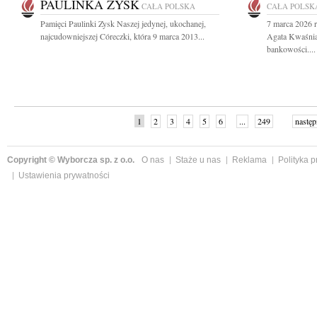
PAULINKA ZYSK
CAŁA POLSKA
CAŁA POLSK
Pamięci Paulinki Zysk Naszej jedynej, ukochanej,
7 marca 2026 r
najcudowniejszej Córeczki, która 9 marca 2013...
Agata Kwaśnia
bankowości....
1
2
3
4
5
6
...
249
następ
Copyright © Wyborcza sp. z o.o.
O nas
Staże u nas
Reklama
Polityka 
Ustawienia prywatności