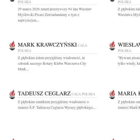
POLSKA
POLSKA
29 marca 2026 zmarł przeżywszy 94 lata Wiesław
Z głębokim ża
Myśliwski Pisarz Zawiadamiamy o tym z
Wiesława Myśli
najwyższym...
MARK KRAWCZYŃSKI
WIESŁA
CAŁA
POLSKA
POLSKA
Z głębokim żalem przyjęliśmy wiadomość, że
"Bywam pisarzem
członek naszego Rotary Klubu Warszawa City
tylko wtedy, k
Mark...
TADEUSZ CEGLARZ
MARIA 
CAŁA POLSKA
Z głębokim smutkiem przyjęliśmy wiadomość o
Z głębokim sm
śmierci Ś.P. Tadeusza Ceglarza Wyrazy głębokiego...
śmierci Marii 