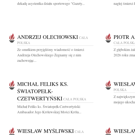
dekadę asystentka działu sportowego "Gazety...
nagłej śmierci 
ANDRZEJ OLECHOWSKI
PIOTR 
CAŁA
POLSKA
CAŁA POLSK
Ze smutkiem przyjęliśmy wiadomość o śmierci
Z głębokim żal
Andrzeja Olechowskiego Żegnamy się z nim
2026 roku zmar
zachowując...
MICHAŁ FELIKS KS.
WIESŁA
ŚWIATOPEŁK-
POLSKA
Z największym
CZETWERTYŃSKI
CAŁA POLSKA
mojego ukocha
Michał Feliks ks. Światopełk-Czetwertyński
Ambasador Jego Królewskiej Mości Króla...
WIESŁAW MYŚLIWSKI
WIESŁA
CAŁA