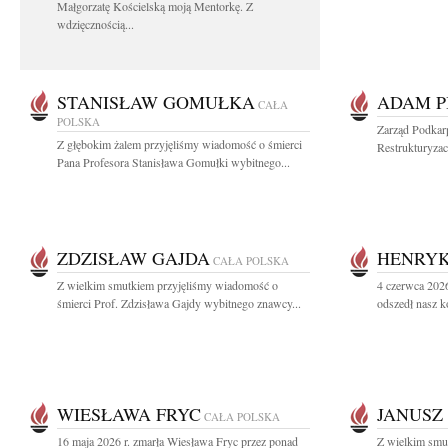
Małgorzatę Kościelską moją Mentorkę. Z
wdzięcznością...
STANISŁAW GOMUŁKA
ADAM P
CAŁA
POLSKA
Zarząd Podkar
Z głębokim żalem przyjęliśmy wiadomość o śmierci
Restrukturyzac
Pana Profesora Stanisława Gomułki wybitnego...
ZDZISŁAW GAJDA
HENRYK
CAŁA POLSKA
Z wielkim smutkiem przyjęliśmy wiadomość o
4 czerwca 2026
śmierci Prof. Zdzisława Gajdy wybitnego znawcy...
odszedł nasz k
WIESŁAWA FRYC
JANUSZ
CAŁA POLSKA
16 maja 2026 r. zmarła Wiesława Fryc przez ponad
Z wielkim smu