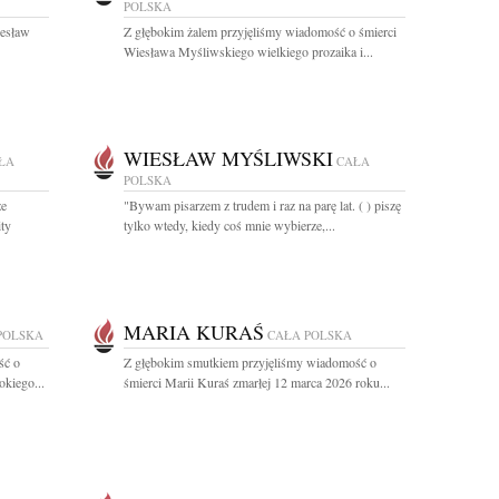
POLSKA
iesław
Z głębokim żalem przyjęliśmy wiadomość o śmierci
Wiesława Myśliwskiego wielkiego prozaika i...
WIESŁAW MYŚLIWSKI
ŁA
CAŁA
POLSKA
że
"Bywam pisarzem z trudem i raz na parę lat. ( ) piszę
ty
tylko wtedy, kiedy coś mnie wybierze,...
MARIA KURAŚ
POLSKA
CAŁA POLSKA
ść o
Z głębokim smutkiem przyjęliśmy wiadomość o
okiego...
śmierci Marii Kuraś zmarłej 12 marca 2026 roku...