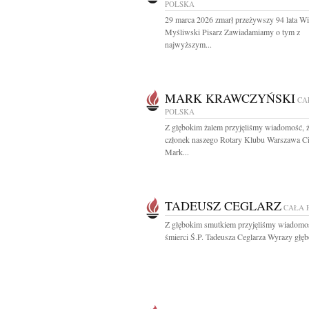
POLSKA
29 marca 2026 zmarł przeżywszy 94 lata W
Myśliwski Pisarz Zawiadamiamy o tym z
najwyższym...
MARK KRAWCZYŃSKI
CA
POLSKA
Z głębokim żalem przyjęliśmy wiadomość, 
członek naszego Rotary Klubu Warszawa Ci
Mark...
TADEUSZ CEGLARZ
CAŁA 
Z głębokim smutkiem przyjęliśmy wiadomo
śmierci Ś.P. Tadeusza Ceglarza Wyrazy głęb