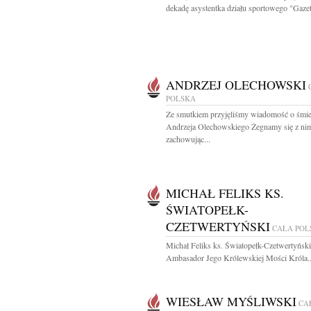
dekadę asystentka działu sportowego "Gazet
ANDRZEJ OLECHOWSKI
POLSKA
Ze smutkiem przyjęliśmy wiadomość o śmie
Andrzeja Olechowskiego Żegnamy się z ni
zachowując...
MICHAŁ FELIKS KS.
ŚWIATOPEŁK-
CZETWERTYŃSKI
CAŁA POL
Michał Feliks ks. Światopełk-Czetwertyński
Ambasador Jego Królewskiej Mości Króla..
WIESŁAW MYŚLIWSKI
CA