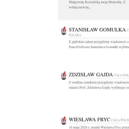
Małgorzatę Kościelską moją Mentorkę. Z
wdzięcznością...
STANISŁAW GOMUŁKA
C
POLSKA
Z głębokim żalem przyjęliśmy wiadomość o
Pana Profesora Stanisława Gomułki wybitne
ZDZISŁAW GAJDA
CAŁA PO
Z wielkim smutkiem przyjęliśmy wiadomoś
śmierci Prof. Zdzisława Gajdy wybitnego z
WIESŁAWA FRYC
CAŁA POL
16 maja 2026 r. zmarła Wiesława Fryc prze