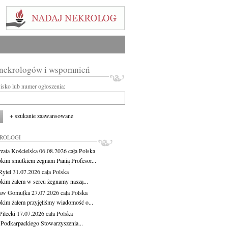
 nekrologów i wspomnień
wisko lub numer ogłoszenia:
+ szukanie zaawansowane
KROLOGI
zata Kościelska
06.08.2026
cała Polska
okim smutkiem żegnam Panią Profesor...
Rytel
31.07.2026
cała Polska
okim żalem w sercu żegnamy naszą...
ław Gomułka
27.07.2026
cała Polska
okim żalem przyjęliśmy wiadomość o...
ilecki
17.07.2026
cała Polska
 Podkarpackiego Stowarzyszenia...