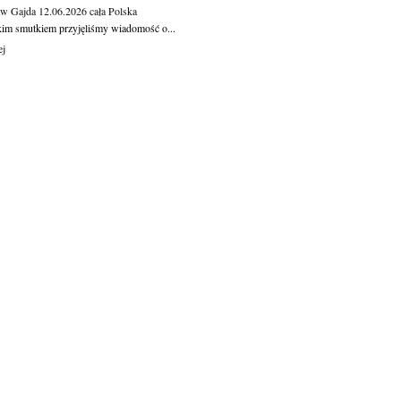
aw Gajda
12.06.2026
cała Polska
kim smutkiem przyjęliśmy wiadomość o...
ej