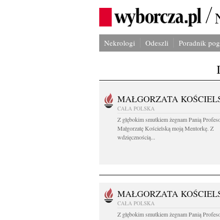
Nekrologi
Odeszli
Poradnik po
MAŁGORZATA KOŚCIEL
CAŁA POLSKA
Z głębokim smutkiem żegnam Panią Profes
Małgorzatę Kościelską moją Mentorkę. Z
wdzięcznością...
MAŁGORZATA KOŚCIEL
CAŁA POLSKA
Z głębokim smutkiem żegnam Panią Profes