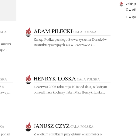
Zdzisł
Z wiel
+ więc
ADAM PILECKI
AŁA
CAŁA POLSKA
Zarząd Podkarpackiego Stowarzyszenia Doradców
 śmierci
Restrukturyzacyjnych z/s w Rzeszowie z...
go...
HENRYK LOSKA
LSKA
CAŁA POLSKA
ć o
4 czerwca 2026 roku mija 10 lat od dnia, w którym
nawcy...
odszedł nasz kochany Tata i Mąż Henryk Loska...
JANUSZ CZYŻ
SKA
CAŁA POLSKA
z ponad
Z wielkim smutkiem przyjęliśmy wiadomości o