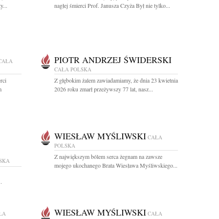
y...
nagłej śmierci Prof. Janusza Czyża Był nie tylko...
PIOTR ANDRZEJ ŚWIDERSKI
CAŁA
CAŁA POLSKA
rci
Z głębokim żalem zawiadamiamy, że dnia 23 kwietnia
m
2026 roku zmarł przeżywszy 77 lat, nasz...
WIESŁAW MYŚLIWSKI
CAŁA
POLSKA
Z największym bólem serca żegnam na zawsze
SKA
mojego ukochanego Brata Wiesława Myśliwskiego...
.
WIESŁAW MYŚLIWSKI
ŁA
CAŁA