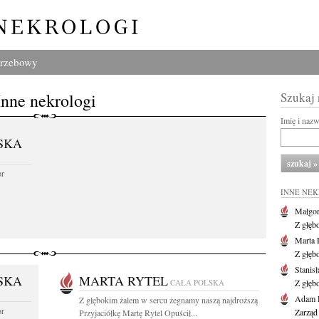
grzebowy
Inne nekrologi
Szukaj
Imię i naz
SKA
or
INNE NE
Małgor
Z głęb
Marta 
Z głęb
Stanis
SKA
MARTA RYTEL
CAŁA POLSKA
Z głęb
Adam P
Z głębokim żalem w sercu żegnamy naszą najdroższą
or
Zarząd
Przyjaciółkę Martę Rytel Opuścił...