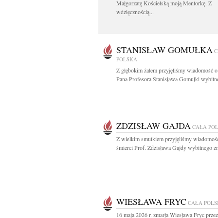
Małgorzatę Kościelską moją Mentorkę. Z
wdzięcznością...
STANISŁAW GOMUŁKA
C
POLSKA
Z głębokim żalem przyjęliśmy wiadomość o
Pana Profesora Stanisława Gomułki wybitne
ZDZISŁAW GAJDA
CAŁA PO
Z wielkim smutkiem przyjęliśmy wiadomoś
śmierci Prof. Zdzisława Gajdy wybitnego z
WIESŁAWA FRYC
CAŁA POL
16 maja 2026 r. zmarła Wiesława Fryc prze