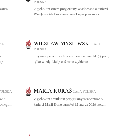
POLSKA
iesław
Z głębokim żalem przyjęliśmy wiadomość o śmierci
Wiesława Myśliwskiego wielkiego prozaika i...
WIESŁAW MYŚLIWSKI
ŁA
CAŁA
POLSKA
że
"Bywam pisarzem z trudem i raz na parę lat. ( ) piszę
ty
tylko wtedy, kiedy coś mnie wybierze,...
MARIA KURAŚ
POLSKA
CAŁA POLSKA
ść o
Z głębokim smutkiem przyjęliśmy wiadomość o
okiego...
śmierci Marii Kuraś zmarłej 12 marca 2026 roku...