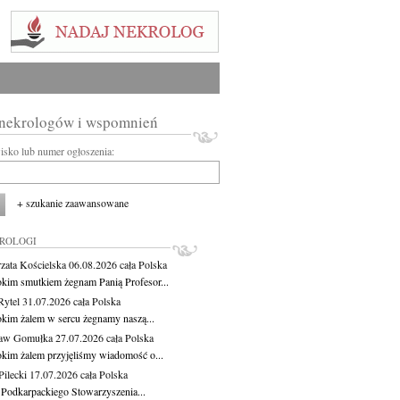
 nekrologów i wspomnień
wisko lub numer ogłoszenia:
+ szukanie zaawansowane
KROLOGI
zata Kościelska
06.08.2026
cała Polska
okim smutkiem żegnam Panią Profesor...
Rytel
31.07.2026
cała Polska
okim żalem w sercu żegnamy naszą...
ław Gomułka
27.07.2026
cała Polska
okim żalem przyjęliśmy wiadomość o...
ilecki
17.07.2026
cała Polska
 Podkarpackiego Stowarzyszenia...