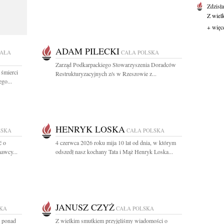
Zdzisł
Z wiel
+ więc
ADAM PILECKI
AŁA
CAŁA POLSKA
Zarząd Podkarpackiego Stowarzyszenia Doradców
 śmierci
Restrukturyzacyjnych z/s w Rzeszowie z...
go...
HENRYK LOSKA
LSKA
CAŁA POLSKA
ć o
4 czerwca 2026 roku mija 10 lat od dnia, w którym
nawcy...
odszedł nasz kochany Tata i Mąż Henryk Loska...
JANUSZ CZYŻ
SKA
CAŁA POLSKA
z ponad
Z wielkim smutkiem przyjęliśmy wiadomości o