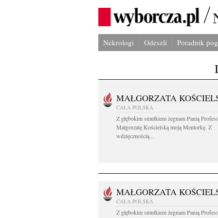
Nekrologi
Odeszli
Poradnik po
MAŁGORZATA KOŚCIEL
CAŁA POLSKA
Z głębokim smutkiem żegnam Panią Profes
Małgorzatę Kościelską moją Mentorkę. Z
wdzięcznością...
MAŁGORZATA KOŚCIEL
CAŁA POLSKA
Z głębokim smutkiem żegnam Panią Profes