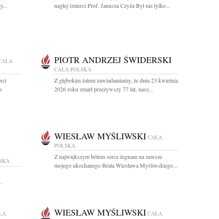
y...
nagłej śmierci Prof. Janusza Czyża Był nie tylko...
PIOTR ANDRZEJ ŚWIDERSKI
CAŁA
CAŁA POLSKA
rci
Z głębokim żalem zawiadamiamy, że dnia 23 kwietnia
m
2026 roku zmarł przeżywszy 77 lat, nasz...
WIESŁAW MYŚLIWSKI
CAŁA
POLSKA
Z największym bólem serca żegnam na zawsze
SKA
mojego ukochanego Brata Wiesława Myśliwskiego...
.
WIESŁAW MYŚLIWSKI
ŁA
CAŁA