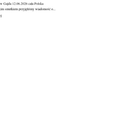
aw Gajda
12.06.2026
cała Polska
kim smutkiem przyjęliśmy wiadomość o...
ej