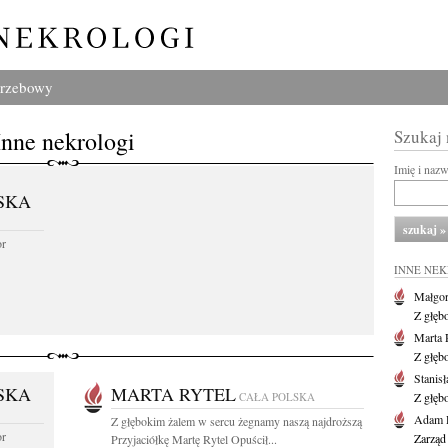
grzebowy
Inne nekrologi
Szukaj
Imię i naz
SKA
or
INNE NE
Małgor
Z głęb
Marta 
Z głęb
Stanis
SKA
MARTA RYTEL
CAŁA POLSKA
Z głęb
Adam P
Z głębokim żalem w sercu żegnamy naszą najdroższą
or
Zarząd
Przyjaciółkę Martę Rytel Opuścił...