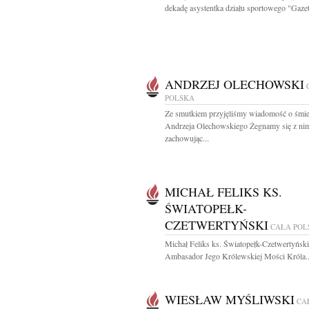
dekadę asystentka działu sportowego "Gazet
ANDRZEJ OLECHOWSKI
POLSKA
Ze smutkiem przyjęliśmy wiadomość o śmie
Andrzeja Olechowskiego Żegnamy się z ni
zachowując...
MICHAŁ FELIKS KS.
ŚWIATOPEŁK-
CZETWERTYŃSKI
CAŁA POL
Michał Feliks ks. Światopełk-Czetwertyński
Ambasador Jego Królewskiej Mości Króla..
WIESŁAW MYŚLIWSKI
CA