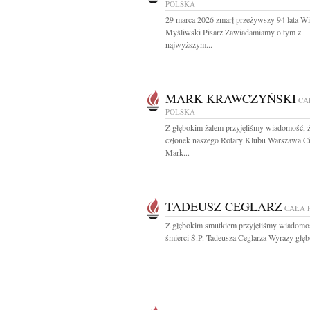
POLSKA
29 marca 2026 zmarł przeżywszy 94 lata W
Myśliwski Pisarz Zawiadamiamy o tym z
najwyższym...
MARK KRAWCZYŃSKI
CA
POLSKA
Z głębokim żalem przyjęliśmy wiadomość, 
członek naszego Rotary Klubu Warszawa Ci
Mark...
TADEUSZ CEGLARZ
CAŁA 
Z głębokim smutkiem przyjęliśmy wiadomo
śmierci Ś.P. Tadeusza Ceglarza Wyrazy głęb