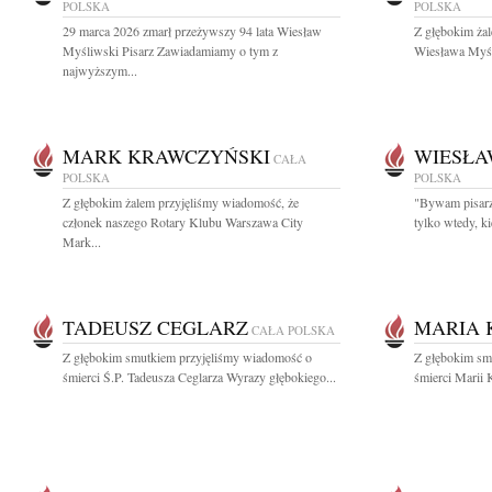
POLSKA
POLSKA
29 marca 2026 zmarł przeżywszy 94 lata Wiesław
Z głębokim ża
Myśliwski Pisarz Zawiadamiamy o tym z
Wiesława Myśli
najwyższym...
MARK KRAWCZYŃSKI
WIESŁA
CAŁA
POLSKA
POLSKA
Z głębokim żalem przyjęliśmy wiadomość, że
"Bywam pisarzem
członek naszego Rotary Klubu Warszawa City
tylko wtedy, k
Mark...
TADEUSZ CEGLARZ
MARIA 
CAŁA POLSKA
Z głębokim smutkiem przyjęliśmy wiadomość o
Z głębokim sm
śmierci Ś.P. Tadeusza Ceglarza Wyrazy głębokiego...
śmierci Marii 