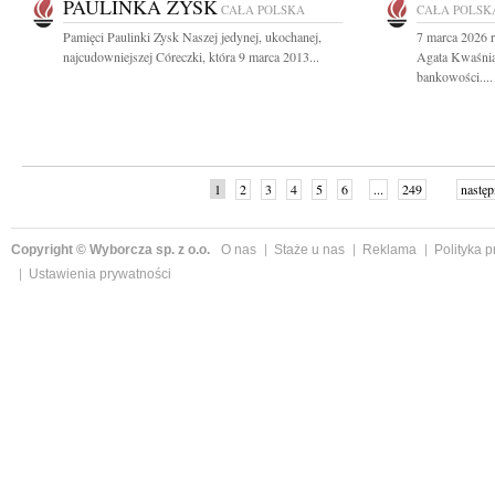
PAULINKA ZYSK
CAŁA POLSKA
CAŁA POLSK
Pamięci Paulinki Zysk Naszej jedynej, ukochanej,
7 marca 2026 r
najcudowniejszej Córeczki, która 9 marca 2013...
Agata Kwaśnia
bankowości....
1
2
3
4
5
6
...
249
następ
Copyright © Wyborcza sp. z o.o.
O nas
Staże u nas
Reklama
Polityka 
Ustawienia prywatności