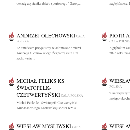
dekadę asystentka działu sportowego "Gazety...
nagłej śmierci 
ANDRZEJ OLECHOWSKI
PIOTR 
CAŁA
POLSKA
CAŁA POLSK
Ze smutkiem przyjęliśmy wiadomość o śmierci
Z głębokim żal
Andrzeja Olechowskiego Żegnamy się z nim
2026 roku zmar
zachowując...
MICHAŁ FELIKS KS.
WIESŁA
ŚWIATOPEŁK-
POLSKA
Z największym
CZETWERTYŃSKI
CAŁA POLSKA
mojego ukocha
Michał Feliks ks. Światopełk-Czetwertyński
Ambasador Jego Królewskiej Mości Króla...
WIESŁAW MYŚLIWSKI
WIESŁA
CAŁA