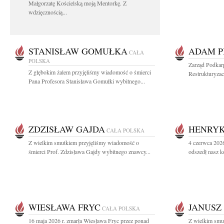
Małgorzatę Kościelską moją Mentorkę. Z
wdzięcznością...
STANISŁAW GOMUŁKA
ADAM P
CAŁA
POLSKA
Zarząd Podkar
Z głębokim żalem przyjęliśmy wiadomość o śmierci
Restrukturyzac
Pana Profesora Stanisława Gomułki wybitnego...
ZDZISŁAW GAJDA
HENRYK
CAŁA POLSKA
Z wielkim smutkiem przyjęliśmy wiadomość o
4 czerwca 2026
śmierci Prof. Zdzisława Gajdy wybitnego znawcy...
odszedł nasz k
WIESŁAWA FRYC
JANUSZ
CAŁA POLSKA
16 maja 2026 r. zmarła Wiesława Fryc przez ponad
Z wielkim smu