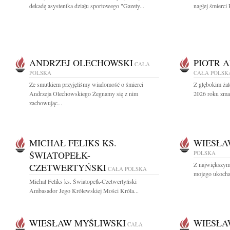
dekadę asystentka działu sportowego "Gazety...
nagłej śmierci 
ANDRZEJ OLECHOWSKI
PIOTR 
CAŁA
POLSKA
CAŁA POLSK
Ze smutkiem przyjęliśmy wiadomość o śmierci
Z głębokim żal
Andrzeja Olechowskiego Żegnamy się z nim
2026 roku zmar
zachowując...
MICHAŁ FELIKS KS.
WIESŁA
ŚWIATOPEŁK-
POLSKA
Z największym
CZETWERTYŃSKI
CAŁA POLSKA
mojego ukocha
Michał Feliks ks. Światopełk-Czetwertyński
Ambasador Jego Królewskiej Mości Króla...
WIESŁAW MYŚLIWSKI
WIESŁA
CAŁA