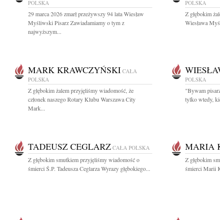
POLSKA
POLSKA
29 marca 2026 zmarł przeżywszy 94 lata Wiesław
Z głębokim ża
Myśliwski Pisarz Zawiadamiamy o tym z
Wiesława Myśli
najwyższym...
MARK KRAWCZYŃSKI
WIESŁA
CAŁA
POLSKA
POLSKA
Z głębokim żalem przyjęliśmy wiadomość, że
"Bywam pisarzem
członek naszego Rotary Klubu Warszawa City
tylko wtedy, k
Mark...
TADEUSZ CEGLARZ
MARIA 
CAŁA POLSKA
Z głębokim smutkiem przyjęliśmy wiadomość o
Z głębokim sm
śmierci Ś.P. Tadeusza Ceglarza Wyrazy głębokiego...
śmierci Marii 