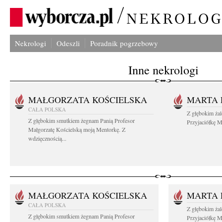
Nekrologi
Odeszli
Poradnik pogrzebowy
Inne nekrologi
MAŁGORZATA KOŚCIELSKA
MARTA 
CAŁA POLSKA
Z głębokim ża
Z głębokim smutkiem żegnam Panią Profesor
Przyjaciółkę M
Małgorzatę Kościelską moją Mentorkę. Z
wdzięcznością...
MAŁGORZATA KOŚCIELSKA
MARTA 
CAŁA POLSKA
Z głębokim ża
Z głębokim smutkiem żegnam Panią Profesor
Przyjaciółkę M