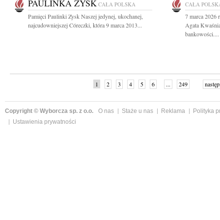
PAULINKA ZYSK
CAŁA POLSKA
CAŁA POLSK
Pamięci Paulinki Zysk Naszej jedynej, ukochanej,
7 marca 2026 r
najcudowniejszej Córeczki, która 9 marca 2013...
Agata Kwaśnia
bankowości....
1
2
3
4
5
6
...
249
następ
Copyright © Wyborcza sp. z o.o.
O nas
Staże u nas
Reklama
Polityka 
Ustawienia prywatności