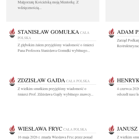
Małgorzatę Kościelską moją Mentorkę. Z
wdzięcznością...
STANISŁAW GOMUŁKA
ADAM P
CAŁA
POLSKA
Zarząd Podkar
Z głębokim żalem przyjęliśmy wiadomość o śmierci
Restrukturyzac
Pana Profesora Stanisława Gomułki wybitnego...
ZDZISŁAW GAJDA
HENRYK
CAŁA POLSKA
Z wielkim smutkiem przyjęliśmy wiadomość o
4 czerwca 2026
śmierci Prof. Zdzisława Gajdy wybitnego znawcy...
odszedł nasz k
WIESŁAWA FRYC
JANUSZ
CAŁA POLSKA
16 maja 2026 r. zmarła Wiesława Fryc przez ponad
Z wielkim smu