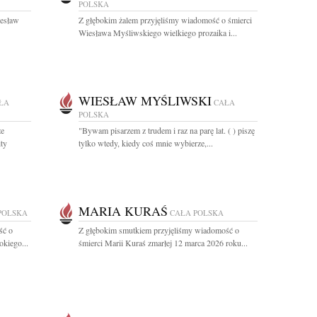
POLSKA
iesław
Z głębokim żalem przyjęliśmy wiadomość o śmierci
Wiesława Myśliwskiego wielkiego prozaika i...
WIESŁAW MYŚLIWSKI
ŁA
CAŁA
POLSKA
że
"Bywam pisarzem z trudem i raz na parę lat. ( ) piszę
ty
tylko wtedy, kiedy coś mnie wybierze,...
MARIA KURAŚ
POLSKA
CAŁA POLSKA
ść o
Z głębokim smutkiem przyjęliśmy wiadomość o
okiego...
śmierci Marii Kuraś zmarłej 12 marca 2026 roku...