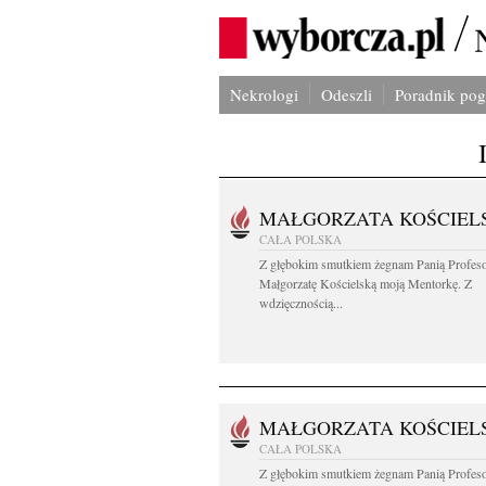
Nekrologi
Odeszli
Poradnik po
MAŁGORZATA KOŚCIEL
CAŁA POLSKA
Z głębokim smutkiem żegnam Panią Profes
Małgorzatę Kościelską moją Mentorkę. Z
wdzięcznością...
MAŁGORZATA KOŚCIEL
CAŁA POLSKA
Z głębokim smutkiem żegnam Panią Profes