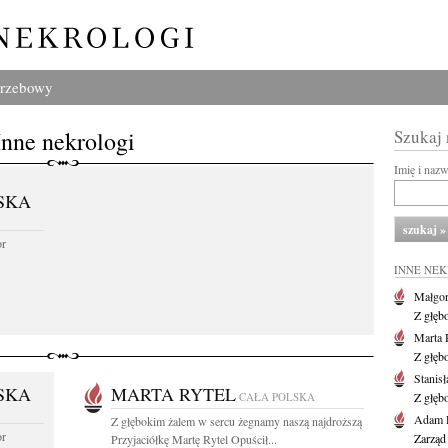
grzebowy
Inne nekrologi
Szukaj
Imię i naz
SKA
or
INNE NE
Małgor
Z głęb
Marta 
Z głęb
Stanis
SKA
MARTA RYTEL
CAŁA POLSKA
Z głęb
Adam P
Z głębokim żalem w sercu żegnamy naszą najdroższą
or
Zarząd
Przyjaciółkę Martę Rytel Opuścił...