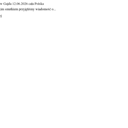
aw Gajda
12.06.2026
cała Polska
kim smutkiem przyjęliśmy wiadomość o...
ej