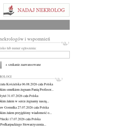
 nekrologów i wspomnień
wisko lub numer ogłoszenia:
+ szukanie zaawansowane
KROLOGI
zata Kościelska
06.08.2026
cała Polska
okim smutkiem żegnam Panią Profesor...
Rytel
31.07.2026
cała Polska
okim żalem w sercu żegnamy naszą...
ław Gomułka
27.07.2026
cała Polska
okim żalem przyjęliśmy wiadomość o...
ilecki
17.07.2026
cała Polska
 Podkarpackiego Stowarzyszenia...