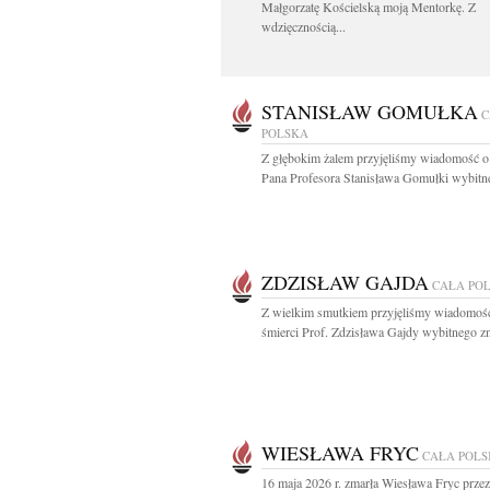
Małgorzatę Kościelską moją Mentorkę. Z
wdzięcznością...
STANISŁAW GOMUŁKA
C
POLSKA
Z głębokim żalem przyjęliśmy wiadomość o
Pana Profesora Stanisława Gomułki wybitne
ZDZISŁAW GAJDA
CAŁA PO
Z wielkim smutkiem przyjęliśmy wiadomoś
śmierci Prof. Zdzisława Gajdy wybitnego z
WIESŁAWA FRYC
CAŁA POL
16 maja 2026 r. zmarła Wiesława Fryc prze