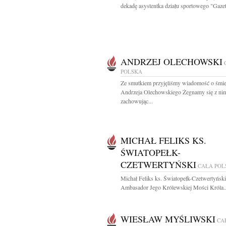
dekadę asystentka działu sportowego "Gazet
ANDRZEJ OLECHOWSKI
POLSKA
Ze smutkiem przyjęliśmy wiadomość o śmie
Andrzeja Olechowskiego Żegnamy się z ni
zachowując...
MICHAŁ FELIKS KS.
ŚWIATOPEŁK-
CZETWERTYŃSKI
CAŁA POL
Michał Feliks ks. Światopełk-Czetwertyński
Ambasador Jego Królewskiej Mości Króla..
WIESŁAW MYŚLIWSKI
CA