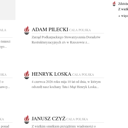
Zdzisł
Z wiel
+ więc
ADAM PILECKI
AŁA
CAŁA POLSKA
Zarząd Podkarpackiego Stowarzyszenia Doradców
 śmierci
Restrukturyzacyjnych z/s w Rzeszowie z...
go...
HENRYK LOSKA
LSKA
CAŁA POLSKA
ć o
4 czerwca 2026 roku mija 10 lat od dnia, w którym
nawcy...
odszedł nasz kochany Tata i Mąż Henryk Loska...
JANUSZ CZYŻ
SKA
CAŁA POLSKA
z ponad
Z wielkim smutkiem przyjęliśmy wiadomości o