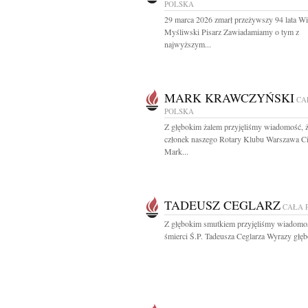
POLSKA
29 marca 2026 zmarł przeżywszy 94 lata W
Myśliwski Pisarz Zawiadamiamy o tym z
najwyższym...
MARK KRAWCZYŃSKI
CA
POLSKA
Z głębokim żalem przyjęliśmy wiadomość, 
członek naszego Rotary Klubu Warszawa Ci
Mark...
TADEUSZ CEGLARZ
CAŁA 
Z głębokim smutkiem przyjęliśmy wiadomo
śmierci Ś.P. Tadeusza Ceglarza Wyrazy głęb