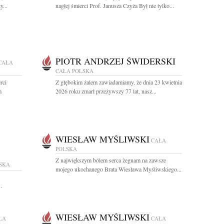
y...
nagłej śmierci Prof. Janusza Czyża Był nie tylko...
PIOTR ANDRZEJ ŚWIDERSKI
CAŁA
CAŁA POLSKA
rci
Z głębokim żalem zawiadamiamy, że dnia 23 kwietnia
m
2026 roku zmarł przeżywszy 77 lat, nasz...
WIESŁAW MYŚLIWSKI
CAŁA
POLSKA
Z największym bólem serca żegnam na zawsze
SKA
mojego ukochanego Brata Wiesława Myśliwskiego...
.
WIESŁAW MYŚLIWSKI
ŁA
CAŁA