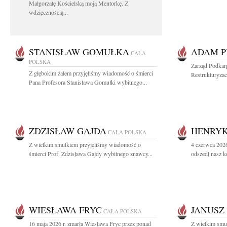
Małgorzatę Kościelską moją Mentorkę. Z
wdzięcznością...
STANISŁAW GOMUŁKA
ADAM P
CAŁA
POLSKA
Zarząd Podkar
Z głębokim żalem przyjęliśmy wiadomość o śmierci
Restrukturyzac
Pana Profesora Stanisława Gomułki wybitnego...
ZDZISŁAW GAJDA
HENRYK
CAŁA POLSKA
Z wielkim smutkiem przyjęliśmy wiadomość o
4 czerwca 2026
śmierci Prof. Zdzisława Gajdy wybitnego znawcy...
odszedł nasz k
WIESŁAWA FRYC
JANUSZ
CAŁA POLSKA
16 maja 2026 r. zmarła Wiesława Fryc przez ponad
Z wielkim smu