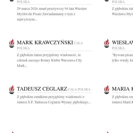
POLSKA
POLSKA
29 marca 2026 zmarł przeżywszy 94 lata Wiesław
Z głębokim ża
Myśliwski Pisarz Zawiadamiamy o tym z
Wiesława Myśli
najwyższym...
MARK KRAWCZYŃSKI
WIESŁA
CAŁA
POLSKA
POLSKA
Z głębokim żalem przyjęliśmy wiadomość, że
"Bywam pisarzem
członek naszego Rotary Klubu Warszawa City
tylko wtedy, k
Mark...
TADEUSZ CEGLARZ
MARIA 
CAŁA POLSKA
Z głębokim smutkiem przyjęliśmy wiadomość o
Z głębokim sm
śmierci Ś.P. Tadeusza Ceglarza Wyrazy głębokiego...
śmierci Marii 