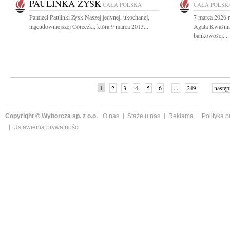
PAULINKA ZYSK
CAŁA POLSKA
CAŁA POLSK
Pamięci Paulinki Zysk Naszej jedynej, ukochanej,
7 marca 2026 r
najcudowniejszej Córeczki, która 9 marca 2013...
Agata Kwaśnia
bankowości....
1
2
3
4
5
6
...
249
następ
Copyright © Wyborcza sp. z o.o.
O nas
Staże u nas
Reklama
Polityka 
Ustawienia prywatności