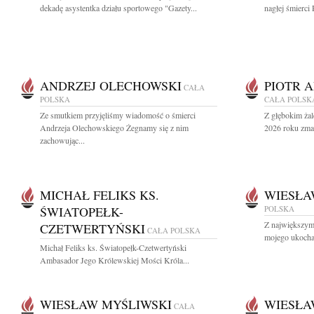
dekadę asystentka działu sportowego "Gazety...
nagłej śmierci 
ANDRZEJ OLECHOWSKI
PIOTR 
CAŁA
POLSKA
CAŁA POLSK
Ze smutkiem przyjęliśmy wiadomość o śmierci
Z głębokim żal
Andrzeja Olechowskiego Żegnamy się z nim
2026 roku zmar
zachowując...
MICHAŁ FELIKS KS.
WIESŁA
ŚWIATOPEŁK-
POLSKA
Z największym
CZETWERTYŃSKI
CAŁA POLSKA
mojego ukocha
Michał Feliks ks. Światopełk-Czetwertyński
Ambasador Jego Królewskiej Mości Króla...
WIESŁAW MYŚLIWSKI
WIESŁA
CAŁA