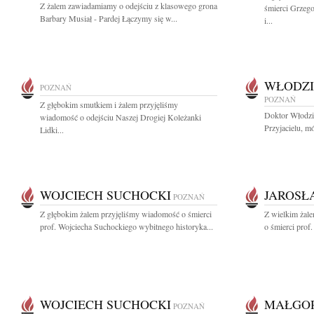
Z żalem zawiadamiamy o odejściu z klasowego grona
śmierci Grzeg
Barbary Musiał - Pardej Łączymy się w...
i...
WŁODZI
POZNAŃ
POZNAŃ
Z głębokim smutkiem i żalem przyjęliśmy
Doktor Włodzi
wiadomość o odejściu Naszej Drogiej Koleżanki
Przyjacielu, mó
Lidki...
WOJCIECH SUCHOCKI
JAROSŁ
POZNAŃ
Z głębokim żalem przyjęliśmy wiadomość o śmierci
Z wielkim żal
prof. Wojciecha Suchockiego wybitnego historyka...
o śmierci prof
WOJCIECH SUCHOCKI
MAŁGOR
POZNAŃ