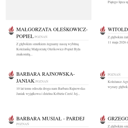
Piątego lipca u
MAŁGORZATA OLEŚKOWICZ-
WITOLD
POPIEL
POZNAŃ
Z głębokim ża
11 maja 2026 r
Z głębokim smutkiem żegnamy naszą wybitną
Koleżankę Małgorzatę Oleśkowicz-Popiel Była
znakomitą...
BARBARA RAJNOWSKA-
POZNAŃ
JANIAK
POZNAŃ
Koleżance Agni
wyrazy głębok
10 lat temu odeszła droga nam Barbara Rajnowska-
Janiak wyjątkowa i dzielna Kobieta Cześć Jej...
BARBARA MUSIAŁ - PARDEJ
GRZEGO
POZNAŃ
Z głębokim sm