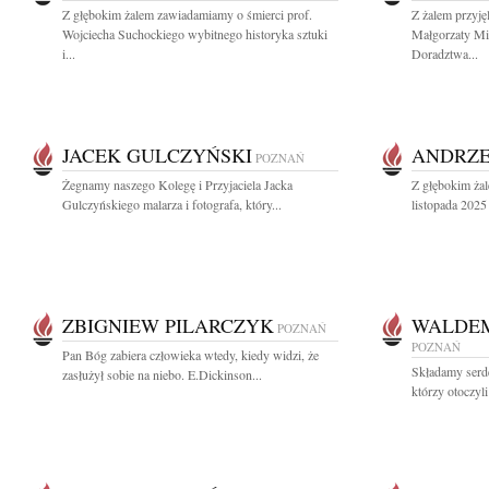
Z głębokim żalem zawiadamiamy o śmierci prof.
Z żalem przyj
Wojciecha Suchockiego wybitnego historyka sztuki
Małgorzaty M
i...
Doradztwa...
JACEK GULCZYŃSKI
ANDRZE
POZNAŃ
Żegnamy naszego Kolegę i Przyjaciela Jacka
Z głębokim ża
Gulczyńskiego malarza i fotografa, który...
listopada 2025 
ZBIGNIEW PILARCZYK
WALDEM
POZNAŃ
POZNAŃ
Pan Bóg zabiera człowieka wtedy, kiedy widzi, że
Składamy serd
zasłużył sobie na niebo. E.Dickinson...
którzy otoczyl