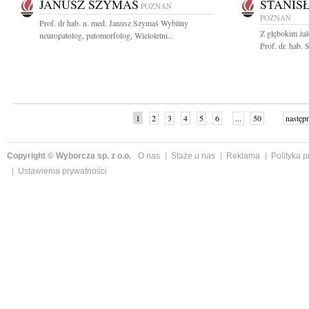
JANUSZ SZYMAŚ
STANIS
POZNAŃ
POZNAŃ
Prof. dr hab. n. med. Janusz Szymaś Wybitny
Z głębokim ża
neuropatolog, patomorfolog, Wieloletni...
Prof. dr. hab.
1
2
3
4
5
6
...
50
następ
Copyright © Wyborcza sp. z o.o.
O nas
Staże u nas
Reklama
Polityka 
Ustawienia prywatności