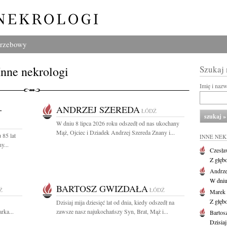
grzebowy
Inne nekrologi
Szukaj
Imię i naz
-
ANDRZEJ SZEREDA
ŁÓDŹ
W dniu 8 lipca 2026 roku odszedł od nas ukochany
Mąż, Ojciec i Dziadek Andrzej Szereda Znany i...
 85 lat
INNE NE
y...
Czesła
Z głęb
Andrze
W dniu 
BARTOSZ GWIZDAŁA
Ź
ŁÓDŹ
Marek 
Z głęb
Dzisiaj mija dziesięć lat od dnia, kiedy odszedł na
rka...
zawsze nasz najukochańszy Syn, Brat, Mąż i...
Bartos
Dzisiaj