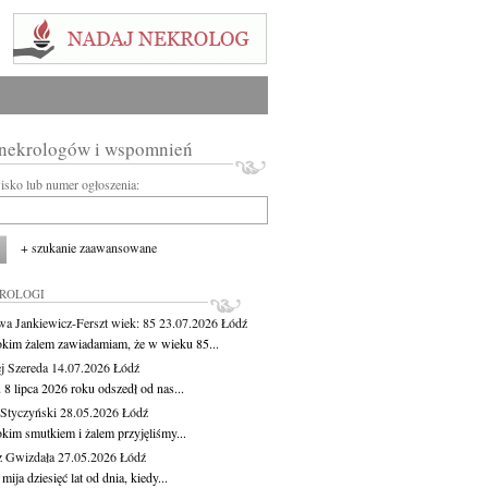
 nekrologów i wspomnień
wisko lub numer ogłoszenia:
+ szukanie zaawansowane
KROLOGI
wa Jankiewicz-Ferszt
wiek: 85
23.07.2026
Łódź
okim żalem zawiadamiam, że w wieku 85...
j Szereda
14.07.2026
Łódź
8 lipca 2026 roku odszedł od nas...
Styczyński
28.05.2026
Łódź
okim smutkiem i żalem przyjęliśmy...
z Gwizdała
27.05.2026
Łódź
 mija dziesięć lat od dnia, kiedy...