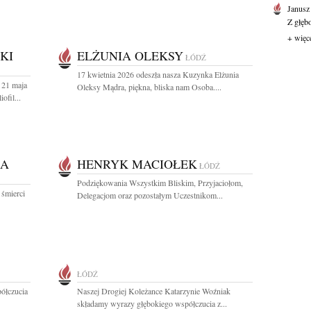
Janusz
Z głęb
+ więc
KI
ELŻUNIA OLEKSY
ŁÓDŹ
17 kwietnia 2026 odeszła nasza Kuzynka Elżunia
 21 maja
Oleksy Mądra, piękna, bliska nam Osoba....
ofil...
KA
HENRYK MACIOŁEK
ŁÓDŹ
Podziękowania Wszystkim Bliskim, Przyjaciołom,
 śmierci
Delegacjom oraz pozostałym Uczestnikom...
ŁÓDŹ
ółczucia
Naszej Drogiej Koleżance Katarzynie Woźniak
składamy wyrazy głębokiego współczucia z...