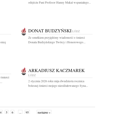
odejściu Pani Profesor Hanny Makal wspaniałego...
DONAT BUDZYŃSKI
ŁÓDŹ
Ze smutkiem przyjęliśmy wiadomość o śmierci
wnicę
Donata Budzyńskiego Twórcy i Honorowego...
ARKADIUSZ KACZMAREK
ŁÓDŹ
 śmierci
2 stycznia 2026 roku mija dwudziesta rocznica
..
bolesnej śmierci mojego nieodżałowanego Syna...
4
5
6
...
95
następne »