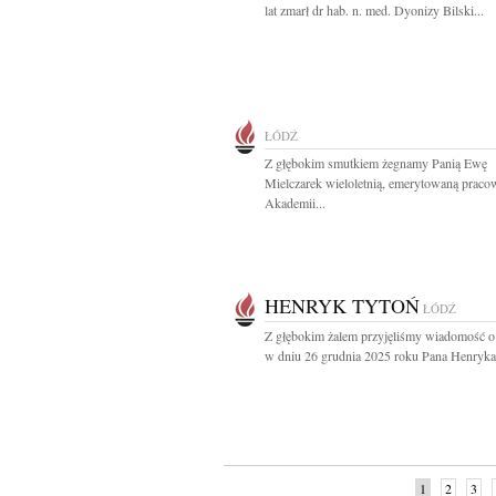
lat zmarł dr hab. n. med. Dyonizy Bilski...
ŁÓDŹ
Z głębokim smutkiem żegnamy Panią Ewę
Mielczarek wieloletnią, emerytowaną praco
Akademii...
HENRYK TYTOŃ
ŁÓDŹ
Z głębokim żalem przyjęliśmy wiadomość o
w dniu 26 grudnia 2025 roku Pana Henryka.
1
2
3