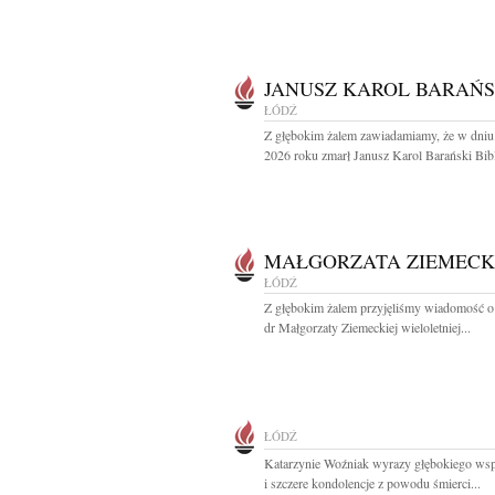
JANUSZ KAROL BARAŃS
ŁÓDŹ
Z głębokim żalem zawiadamiamy, że w dniu
2026 roku zmarł Janusz Karol Barański Bibli
MAŁGORZATA ZIEMEC
ŁÓDŹ
Z głębokim żalem przyjęliśmy wiadomość o
dr Małgorzaty Ziemeckiej wieloletniej...
ŁÓDŹ
Katarzynie Woźniak wyrazy głębokiego wsp
i szczere kondolencje z powodu śmierci...