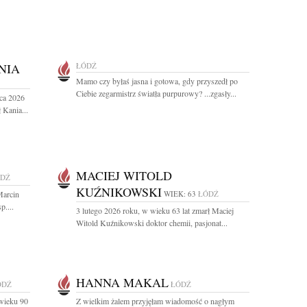
NIA
ŁÓDŹ
Mamo czy byłaś jasna i gotowa, gdy przyszedł po
Ciebie zegarmistrz światła purpurowy? ...zgasły...
ca 2026
 Kania...
MACIEJ WITOLD
DŹ
KUŹNIKOWSKI
Marcin
WIEK: 63
ŁÓDŹ
....
3 lutego 2026 roku, w wieku 63 lat zmarł Maciej
Witold Kuźnikowski doktor chemii, pasjonat...
HANNA MAKAL
ÓDŹ
ŁÓDŹ
wieku 90
Z wielkim żalem przyjęłam wiadomość o nagłym