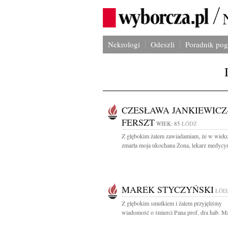
Nekrologi
Odeszli
Poradnik po
CZESŁAWA JANKIEWICZ
FERSZT
WIEK: 85
ŁÓDŹ
Z głębokim żalem zawiadamiam, że w wieku
zmarła moja ukochana Żona, lekarz medycyn
MAREK STYCZYŃSKI
ŁÓD
Z głębokim smutkiem i żalem przyjęliśmy
wiadomość o śmierci Pana prof. dra hab. Ma