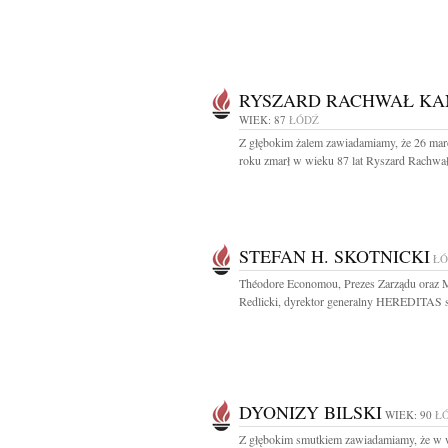
RYSZARD RACHWAŁ KA
WIEK: 87
ŁÓDŹ
Z głębokim żalem zawiadamiamy, że 26 mar
roku zmarł w wieku 87 lat Ryszard Rachwał
STEFAN H. SKOTNICKI
ŁÓ
Théodore Economou, Prezes Zarządu oraz 
Redlicki, dyrektor generalny HEREDITAS sp
DYONIZY BILSKI
WIEK: 90
Ł
Z głębokim smutkiem zawiadamiamy, że w 