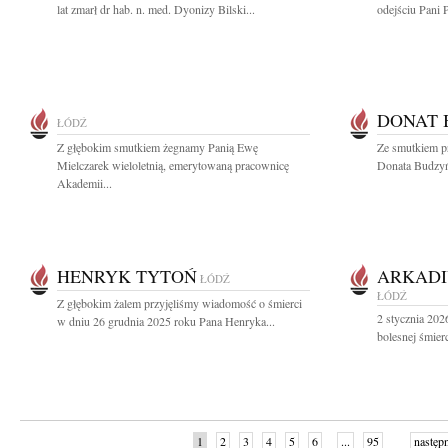
lat zmarł dr hab. n. med. Dyonizy Bilski...
odejściu Pani 
DONAT 
ŁÓDŹ
Z głębokim smutkiem żegnamy Panią Ewę
Ze smutkiem p
Mielczarek wieloletnią, emerytowaną pracownicę
Donata Budzyń
Akademii...
HENRYK TYTOŃ
ARKADI
ŁÓDŹ
ŁÓDŹ
Z głębokim żalem przyjęliśmy wiadomość o śmierci
2 stycznia 202
w dniu 26 grudnia 2025 roku Pana Henryka...
bolesnej śmier
1
2
3
4
5
6
...
95
następ