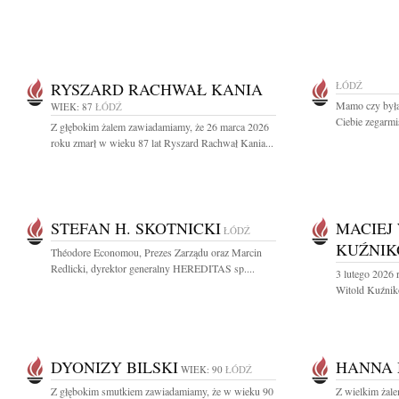
RYSZARD RACHWAŁ KANIA
ŁÓDŹ
Mamo czy byłaś
WIEK: 87
ŁÓDŹ
Ciebie zegarmis
Z głębokim żalem zawiadamiamy, że 26 marca 2026
roku zmarł w wieku 87 lat Ryszard Rachwał Kania...
STEFAN H. SKOTNICKI
MACIEJ
ŁÓDŹ
KUŹNIK
Théodore Economou, Prezes Zarządu oraz Marcin
Redlicki, dyrektor generalny HEREDITAS sp....
3 lutego 2026 
Witold Kuźniko
DYONIZY BILSKI
HANNA
WIEK: 90
ŁÓDŹ
Z głębokim smutkiem zawiadamiamy, że w wieku 90
Z wielkim żal