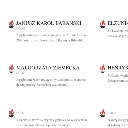
JANUSZ KAROL BARAŃSKI
ELŻUNI
ŁÓDŹ
17 kwietnia 20
Z głębokim żalem zawiadamiamy, że w dniu 21 maja
Oleksy Mądra, 
2026 roku zmarł Janusz Karol Barański Bibliofil...
MAŁGORZATA ZIEMECKA
HENRYK
ŁÓDŹ
Podziękowania
Z głębokim żalem przyjęliśmy wiadomość o śmierci
Delegacjom or
dr Małgorzaty Ziemeckiej wieloletniej...
ŁÓDŹ
ŁÓDŹ
Katarzynie Woźniak wyrazy głębokiego współczucia
Naszej Drogie
i szczere kondolencje z powodu śmierci...
składamy wyraz