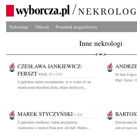
Nekrologi
Odeszli
Poradnik pogrzebowy
Inne nekrologi
CZESŁAWA JANKIEWICZ-
ANDRZE
FERSZT
WIEK: 85
ŁÓDŹ
W dniu 8 lipca
Mąż, Ojciec i 
Z głębokim żalem zawiadamiam, że w wieku 85 lat
zmarła moja ukochana Żona, lekarz medycyny...
MAREK STYCZYŃSKI
BARTOS
ŁÓDŹ
Z głębokim smutkiem i żalem przyjęliśmy
Dzisiaj mija dz
wiadomość o śmierci Pana prof. dra hab. Marka...
zawsze nasz na