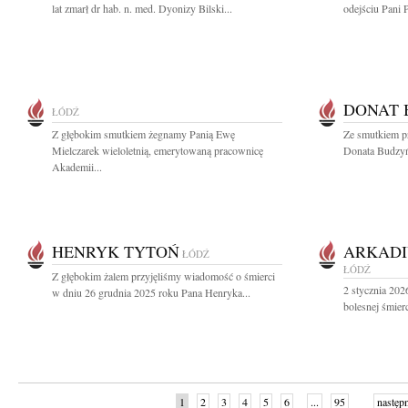
lat zmarł dr hab. n. med. Dyonizy Bilski...
odejściu Pani 
DONAT 
ŁÓDŹ
Z głębokim smutkiem żegnamy Panią Ewę
Ze smutkiem p
Mielczarek wieloletnią, emerytowaną pracownicę
Donata Budzyń
Akademii...
HENRYK TYTOŃ
ARKADI
ŁÓDŹ
ŁÓDŹ
Z głębokim żalem przyjęliśmy wiadomość o śmierci
2 stycznia 202
w dniu 26 grudnia 2025 roku Pana Henryka...
bolesnej śmier
1
2
3
4
5
6
...
95
następ