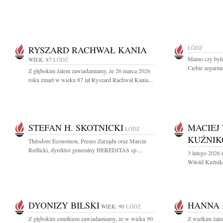
RYSZARD RACHWAŁ KANIA
ŁÓDŹ
Mamo czy byłaś
WIEK: 87
ŁÓDŹ
Ciebie zegarmis
Z głębokim żalem zawiadamiamy, że 26 marca 2026
roku zmarł w wieku 87 lat Ryszard Rachwał Kania...
STEFAN H. SKOTNICKI
MACIEJ
ŁÓDŹ
KUŹNIK
Théodore Economou, Prezes Zarządu oraz Marcin
Redlicki, dyrektor generalny HEREDITAS sp....
3 lutego 2026 
Witold Kuźniko
DYONIZY BILSKI
HANNA
WIEK: 90
ŁÓDŹ
Z głębokim smutkiem zawiadamiamy, że w wieku 90
Z wielkim żal