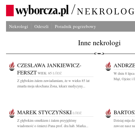
Nekrologi
Odeszli
Poradnik pogrzebowy
Inne nekrologi
CZESŁAWA JANKIEWICZ-
ANDRZE
FERSZT
WIEK: 85
ŁÓDŹ
W dniu 8 lipca
Mąż, Ojciec i 
Z głębokim żalem zawiadamiam, że w wieku 85 lat
zmarła moja ukochana Żona, lekarz medycyny...
MAREK STYCZYŃSKI
BARTOS
ŁÓDŹ
Z głębokim smutkiem i żalem przyjęliśmy
Dzisiaj mija dz
wiadomość o śmierci Pana prof. dra hab. Marka...
zawsze nasz na