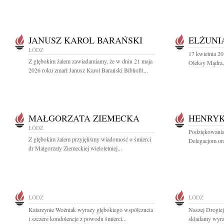
JANUSZ KAROL BARAŃSKI
ELŻUNI
ŁÓDŹ
17 kwietnia 20
Z głębokim żalem zawiadamiamy, że w dniu 21 maja
Oleksy Mądra, 
2026 roku zmarł Janusz Karol Barański Bibliofil...
MAŁGORZATA ZIEMECKA
HENRYK
ŁÓDŹ
Podziękowania
Z głębokim żalem przyjęliśmy wiadomość o śmierci
Delegacjom or
dr Małgorzaty Ziemeckiej wieloletniej...
ŁÓDŹ
ŁÓDŹ
Katarzynie Woźniak wyrazy głębokiego współczucia
Naszej Drogie
i szczere kondolencje z powodu śmierci...
składamy wyraz