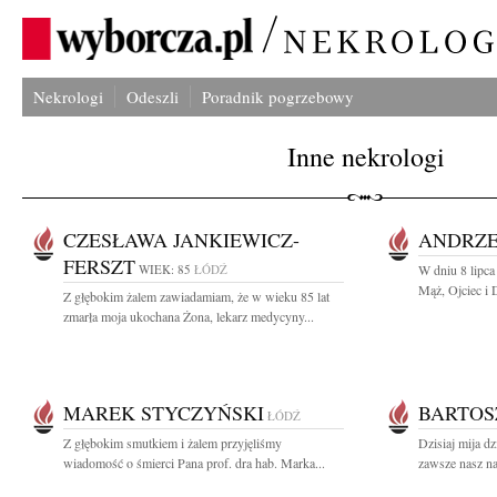
Nekrologi
Odeszli
Poradnik pogrzebowy
Inne nekrologi
CZESŁAWA JANKIEWICZ-
ANDRZE
FERSZT
WIEK: 85
ŁÓDŹ
W dniu 8 lipca
Mąż, Ojciec i 
Z głębokim żalem zawiadamiam, że w wieku 85 lat
zmarła moja ukochana Żona, lekarz medycyny...
MAREK STYCZYŃSKI
BARTOS
ŁÓDŹ
Z głębokim smutkiem i żalem przyjęliśmy
Dzisiaj mija dz
wiadomość o śmierci Pana prof. dra hab. Marka...
zawsze nasz na