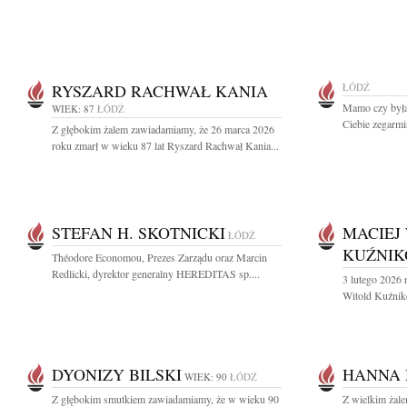
RYSZARD RACHWAŁ KANIA
ŁÓDŹ
Mamo czy byłaś
WIEK: 87
ŁÓDŹ
Ciebie zegarmis
Z głębokim żalem zawiadamiamy, że 26 marca 2026
roku zmarł w wieku 87 lat Ryszard Rachwał Kania...
STEFAN H. SKOTNICKI
MACIEJ
ŁÓDŹ
KUŹNIK
Théodore Economou, Prezes Zarządu oraz Marcin
Redlicki, dyrektor generalny HEREDITAS sp....
3 lutego 2026 
Witold Kuźniko
DYONIZY BILSKI
HANNA
WIEK: 90
ŁÓDŹ
Z głębokim smutkiem zawiadamiamy, że w wieku 90
Z wielkim żal