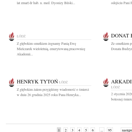
lat zmarł dr hab. n. med. Dyonizy Bilski...
odejściu Pani 
DONAT 
ŁÓDŹ
Z głębokim smutkiem żegnamy Panią Ewę
Ze smutkiem p
Mielczarek wieloletnią, emerytowaną pracownicę
Donata Budzyń
Akademii...
HENRYK TYTOŃ
ARKADI
ŁÓDŹ
ŁÓDŹ
Z głębokim żalem przyjęliśmy wiadomość o śmierci
2 stycznia 202
w dniu 26 grudnia 2025 roku Pana Henryka...
bolesnej śmier
1
2
3
4
5
6
...
95
następ