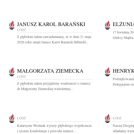
JANUSZ KAROL BARAŃSKI
ELŻUNI
ŁÓDŹ
17 kwietnia 20
Z głębokim żalem zawiadamiamy, że w dniu 21 maja
Oleksy Mądra, 
2026 roku zmarł Janusz Karol Barański Bibliofil...
MAŁGORZATA ZIEMECKA
HENRYK
ŁÓDŹ
Podziękowania
Z głębokim żalem przyjęliśmy wiadomość o śmierci
Delegacjom or
dr Małgorzaty Ziemeckiej wieloletniej...
ŁÓDŹ
ŁÓDŹ
Katarzynie Woźniak wyrazy głębokiego współczucia
Naszej Drogie
i szczere kondolencje z powodu śmierci...
składamy wyraz