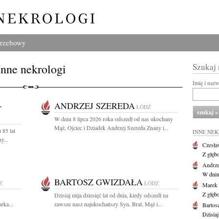
grzebowy
Inne nekrologi
Szukaj
Imię i naz
-
ANDRZEJ SZEREDA
ŁÓDŹ
W dniu 8 lipca 2026 roku odszedł od nas ukochany
Mąż, Ojciec i Dziadek Andrzej Szereda Znany i...
 85 lat
INNE NE
y...
Czesła
Z głęb
Andrze
W dniu 
BARTOSZ GWIZDAŁA
Ź
ŁÓDŹ
Marek 
Z głęb
Dzisiaj mija dziesięć lat od dnia, kiedy odszedł na
rka...
zawsze nasz najukochańszy Syn, Brat, Mąż i...
Bartos
Dzisiaj