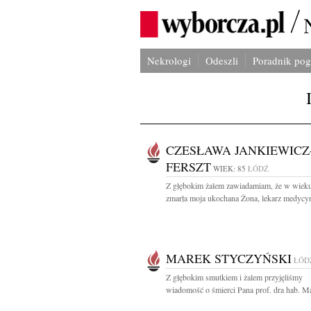
Nekrologi
Odeszli
Poradnik po
CZESŁAWA JANKIEWICZ
FERSZT
WIEK: 85
ŁÓDŹ
Z głębokim żalem zawiadamiam, że w wieku
zmarła moja ukochana Żona, lekarz medycyn
MAREK STYCZYŃSKI
ŁÓD
Z głębokim smutkiem i żalem przyjęliśmy
wiadomość o śmierci Pana prof. dra hab. Ma