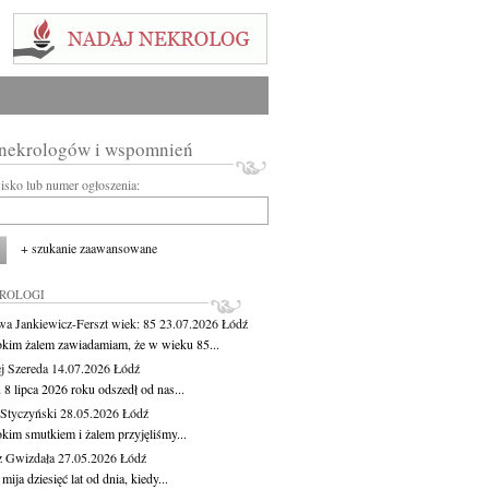
 nekrologów i wspomnień
wisko lub numer ogłoszenia:
+ szukanie zaawansowane
KROLOGI
wa Jankiewicz-Ferszt
wiek: 85
23.07.2026
Łódź
okim żalem zawiadamiam, że w wieku 85...
j Szereda
14.07.2026
Łódź
8 lipca 2026 roku odszedł od nas...
Styczyński
28.05.2026
Łódź
okim smutkiem i żalem przyjęliśmy...
z Gwizdała
27.05.2026
Łódź
 mija dziesięć lat od dnia, kiedy...