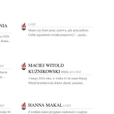
NIA
ŁÓDŹ
Mamo czy byłaś jasna i gotowa, gdy przyszedł po
Ciebie zegarmistrz światła purpurowy? ...zgasły...
ca 2026
 Kania...
MACIEJ WITOLD
DŹ
KUŹNIKOWSKI
Marcin
WIEK: 63
ŁÓDŹ
....
3 lutego 2026 roku, w wieku 63 lat zmarł Maciej
Witold Kuźnikowski doktor chemii, pasjonat...
HANNA MAKAL
ÓDŹ
ŁÓDŹ
wieku 90
Z wielkim żalem przyjęłam wiadomość o nagłym