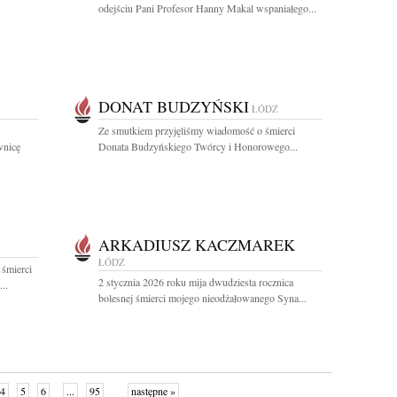
odejściu Pani Profesor Hanny Makal wspaniałego...
DONAT BUDZYŃSKI
ŁÓDŹ
Ze smutkiem przyjęliśmy wiadomość o śmierci
wnicę
Donata Budzyńskiego Twórcy i Honorowego...
ARKADIUSZ KACZMAREK
ŁÓDŹ
 śmierci
2 stycznia 2026 roku mija dwudziesta rocznica
..
bolesnej śmierci mojego nieodżałowanego Syna...
4
5
6
...
95
następne »