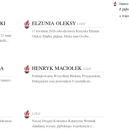
Janusz
Z głęb
+ więc
KI
ELŻUNIA OLEKSY
ŁÓDŹ
17 kwietnia 2026 odeszła nasza Kuzynka Elżunia
 21 maja
Oleksy Mądra, piękna, bliska nam Osoba....
ofil...
KA
HENRYK MACIOŁEK
ŁÓDŹ
Podziękowania Wszystkim Bliskim, Przyjaciołom,
 śmierci
Delegacjom oraz pozostałym Uczestnikom...
ŁÓDŹ
ółczucia
Naszej Drogiej Koleżance Katarzynie Woźniak
składamy wyrazy głębokiego współczucia z...