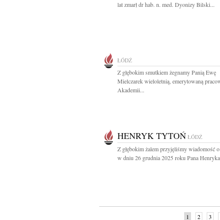
lat zmarł dr hab. n. med. Dyonizy Bilski...
ŁÓDŹ
Z głębokim smutkiem żegnamy Panią Ewę
Mielczarek wieloletnią, emerytowaną praco
Akademii...
HENRYK TYTOŃ
ŁÓDŹ
Z głębokim żalem przyjęliśmy wiadomość o
w dniu 26 grudnia 2025 roku Pana Henryka.
1
2
3