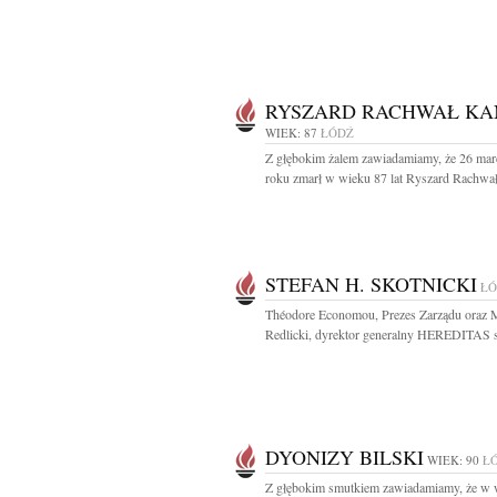
RYSZARD RACHWAŁ KA
WIEK: 87
ŁÓDŹ
Z głębokim żalem zawiadamiamy, że 26 mar
roku zmarł w wieku 87 lat Ryszard Rachwał
STEFAN H. SKOTNICKI
ŁÓ
Théodore Economou, Prezes Zarządu oraz 
Redlicki, dyrektor generalny HEREDITAS sp
DYONIZY BILSKI
WIEK: 90
Ł
Z głębokim smutkiem zawiadamiamy, że w 