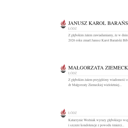
JANUSZ KAROL BARAŃS
ŁÓDŹ
Z głębokim żalem zawiadamiamy, że w dniu
2026 roku zmarł Janusz Karol Barański Bibli
MAŁGORZATA ZIEMEC
ŁÓDŹ
Z głębokim żalem przyjęliśmy wiadomość o
dr Małgorzaty Ziemeckiej wieloletniej...
ŁÓDŹ
Katarzynie Woźniak wyrazy głębokiego wsp
i szczere kondolencje z powodu śmierci...