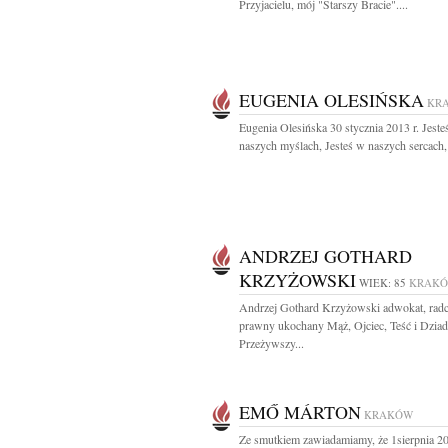
Przyjacielu, mój "Starszy Bracie"....
EUGENIA OLESIŃSKA
KR
Eugenia Olesińska 30 stycznia 2013 r. Jeste
naszych myślach, Jesteś w naszych sercach, 
ANDRZEJ GOTHARD
KRZYŻOWSKI
WIEK: 85
KRAK
Andrzej Gothard Krzyżowski adwokat, rad
prawny ukochany Mąż, Ojciec, Teść i Dzia
Przeżywszy...
EMŐ MÁRTON
KRAKÓW
Ze smutkiem zawiadamiamy, że 1sierpnia 20