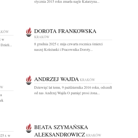
stycznia 2015 roku zmarła nagle Katarzyna...
DOROTA FRANKOWSKA
AKÓW
KRAKÓW
ś w
8 grudnia 2025 r. mija czwarta rocznica śmierci
Dzieli...
naszej Koleżanki i Pracownika Doroty...
ANDRZEJ WAJDA
KRAKÓW
ÓW
Dziewięć lat temu, 9 października 2016 roku, odszedł
od nas Andrzej Wajda O pamięć prosi żona...
ca
dek
BEATA SZYMAŃSKA
ALEKSANDROWICZ
25 r. w
KRAKÓW