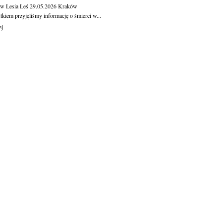
aw Lesia Leś
29.05.2026
Kraków
kiem przyjęliśmy informację o śmierci w...
ej