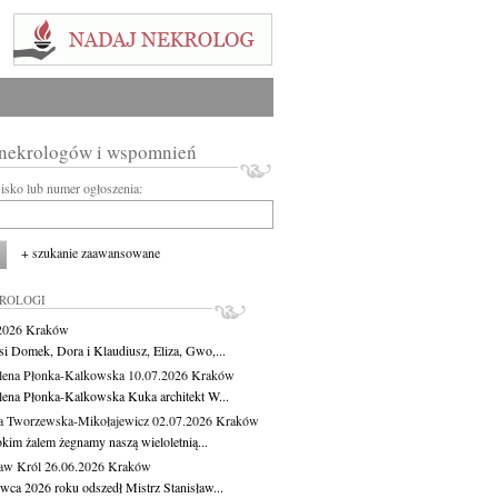
 nekrologów i wspomnień
wisko lub numer ogłoszenia:
+ szukanie zaawansowane
KROLOGI
.2026
Kraków
si Domek, Dora i Klaudiusz, Eliza, Gwo,...
ena Płonka-Kalkowska
10.07.2026
Kraków
ena Płonka-Kalkowska Kuka architekt W...
a Tworzewska-Mikołajewicz
02.07.2026
Kraków
okim żalem żegnamy naszą wieloletnią...
ław Król
26.06.2026
Kraków
rwca 2026 roku odszedł Mistrz Stanisław...