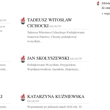
Zdzisł
Ze smut
+ więc
TADEUSZ WITOSŁAW
AKÓW
CICHOCKI
rci w
KRAKÓW
. w
Tadeusza Witosława Cichockiego Podziękowanie
Szanowni Państwo, Chcemy podziękować
wszystkim...
JAN SKOŁYSZEWSKI
KRAKÓW
rzosa
Podziękowanie Wszystkim, Przyjaciołom,
ielu...
Współpracownikom, Sąsiadom, Znajomym,...
I
KATARZYNA KUŹNIEWSKA
KRAKÓW
zynie,
Wspomnienie po jedenastu latach 2026 rok, 30