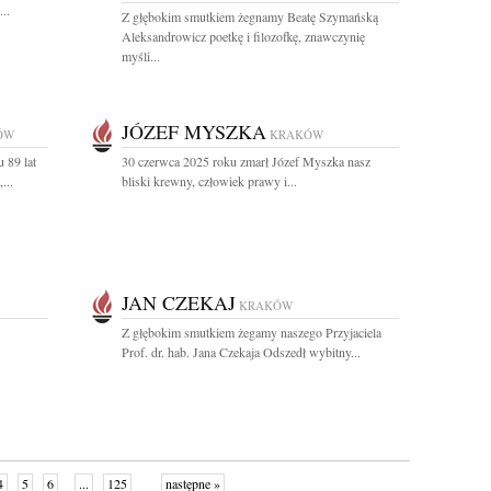
..
Z głębokim smutkiem żegnamy Beatę Szymańską
Aleksandrowicz poetkę i filozofkę, znawczynię
myśli...
JÓZEF MYSZKA
ÓW
KRAKÓW
 89 lat
30 czerwca 2025 roku zmarł Józef Myszka nasz
...
bliski krewny, człowiek prawy i...
JAN CZEKAJ
KRAKÓW
Z głębokim smutkiem żegamy naszego Przyjaciela
Prof. dr. hab. Jana Czekaja Odszedł wybitny...
4
5
6
...
125
następne »