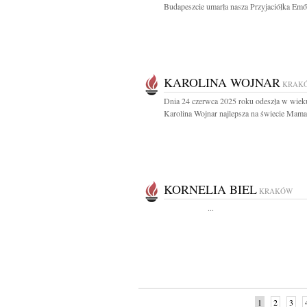
Budapeszcie umarła nasza Przyjaciółka Emő.
KAROLINA WOJNAR
KRAK
Dnia 24 czerwca 2025 roku odeszła w wieku
Karolina Wojnar najlepsza na świecie Mama,
KORNELIA BIEL
KRAKÓW
...
1
2
3