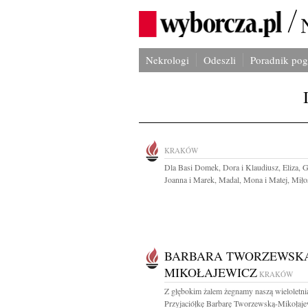
Nekrologi
Odeszli
Poradnik po
KRAKÓW
Dla Basi Domek, Dora i Klaudiusz, Eliza, 
Joanna i Marek, Madal, Mona i Matej, Miłos
BARBARA TWORZEWSK
MIKOŁAJEWICZ
KRAKÓW
Z głębokim żalem żegnamy naszą wieloletni
Przyjaciółkę Barbarę Tworzewską-Mikołajew