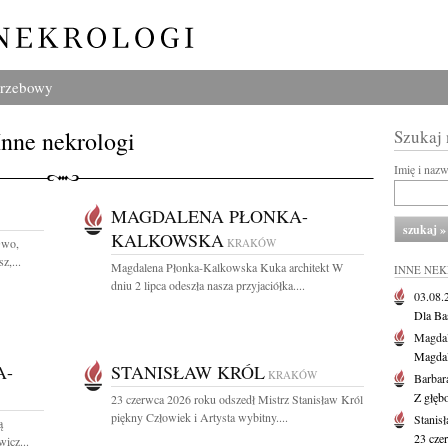
grzebowy
Inne nekrologi
Szukaj
Imię i naz
MAGDALENA PŁONKA-
KALKOWSKA
Gwo,
KRAKÓW
z,...
Magdalena Płonka-Kalkowska Kuka architekt W
INNE NE
dniu 2 lipca odeszła nasza przyjaciółka....
03.08
Dla Ba
Magdal
Magdal
A-
STANISŁAW KRÓL
KRAKÓW
Barbar
Z głęb
23 czerwca 2026 roku odszedł Mistrz Stanisław Król
piękny Człowiek i Artysta wybitny....
Stanis
ą
23 cze
icz...