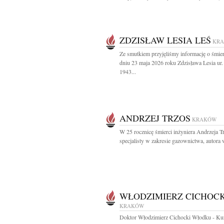
ZDZISŁAW LESIA LEŚ
KR
Ze smutkiem przyjęliśmy informację o śmie
dniu 23 maja 2026 roku Zdzisława Lesia ur
1943...
ANDRZEJ TRZOS
KRAKÓW
W 25 rocznicę śmierci inżyniera Andrzeja T
specjalisty w zakresie gazownictwa, autora w
WŁODZIMIERZ CICHOCK
KRAKÓW
Doktor Włodzimierz Cichocki Włodku - Ku