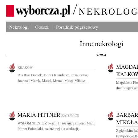
Nekrologi
Odeszli
Poradnik pogrzebowy
Inne nekrologi
MAGDAL
KRAKÓW
KALKO
Dla Basi Domek, Dora i Klaudiusz, Eliza, Gwo,
Joanna i Marek, Madal, Mona i Matej, Miłosz,...
Magdalena Pło
dniu 2 lipca od
MARIA PITTNER
BARBAR
KATOWICE
MIKOŁA
WSPOMNIENIE Z okazji 11 rocznicy śmierci Marii
Pittner Polonistki, zasłużonej dla edukacji,...
Z głębokim żal
Przyjaciółkę B