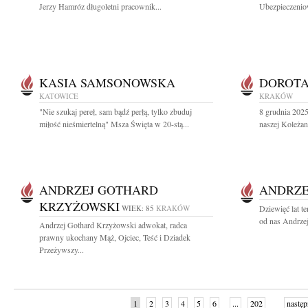
Jerzy Hamróz długoletni pracownik...
Ubezpieczeniow
KASIA SAMSONOWSKA
DOROT
KATOWICE
KRAKÓW
"Nie szukaj pereł, sam bądź perłą, tylko zbuduj
8 grudnia 2025 
miłość nieśmiertelną" Msza Święta w 20-stą...
naszej Koleżan
ANDRZEJ GOTHARD
ANDRZE
KRZYŻOWSKI
WIEK: 85
KRAKÓW
Dziewięć lat t
od nas Andrzej
Andrzej Gothard Krzyżowski adwokat, radca
prawny ukochany Mąż, Ojciec, Teść i Dziadek
Przeżywszy...
1
2
3
4
5
6
...
202
następ