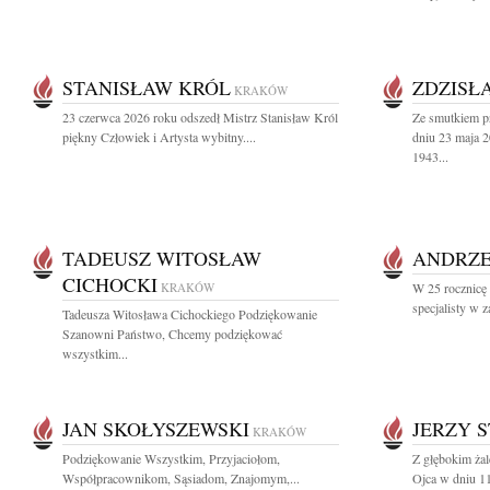
STANISŁAW KRÓL
ZDZISŁ
KRAKÓW
23 czerwca 2026 roku odszedł Mistrz Stanisław Król
Ze smutkiem pr
piękny Człowiek i Artysta wybitny....
dniu 23 maja 2
1943...
TADEUSZ WITOSŁAW
ANDRZE
CICHOCKI
KRAKÓW
W 25 rocznicę 
specjalisty w z
Tadeusza Witosława Cichockiego Podziękowanie
Szanowni Państwo, Chcemy podziękować
wszystkim...
JAN SKOŁYSZEWSKI
JERZY 
KRAKÓW
Podziękowanie Wszystkim, Przyjaciołom,
Z głębokim ża
Współpracownikom, Sąsiadom, Znajomym,...
Ojca w dniu 11