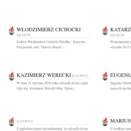
WŁODZIMIERZ CICHOCKI
KATARZ
KRAKÓW
KRAKÓW
Doktor Włodzimierz Cichocki Włodku - Kuzynie,
Wspomnienie po
Przyjacielu, mój "Starszy Bracie"....
stycznia 2015 
KAZIMIERZ WERECKI
EUGENI
KATOWICE
W dniu 31 stycznia 2026 roku odszedł od nas nagle
Eugenia Olesiń
Mgr inż. Kazimierz Werecki Mąż, Ojciec,...
naszych myślac
MARIUS
KATOWICE
Z głębokim żalem zawiadamiamy, że odszedł od nas
Z wielkim smu