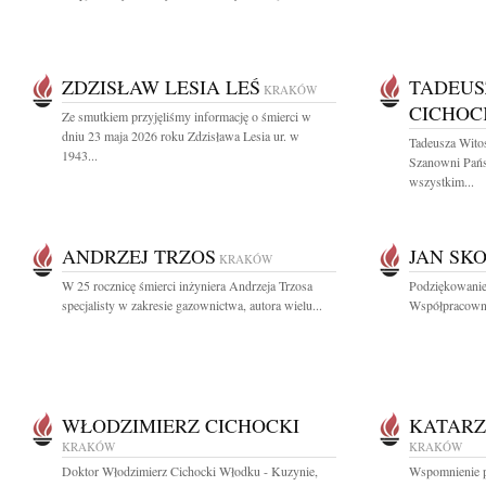
ZDZISŁAW LESIA LEŚ
TADEUS
KRAKÓW
CICHOC
Ze smutkiem przyjęliśmy informację o śmierci w
dniu 23 maja 2026 roku Zdzisława Lesia ur. w
Tadeusza Wito
1943...
Szanowni Pań
wszystkim...
ANDRZEJ TRZOS
JAN SK
KRAKÓW
W 25 rocznicę śmierci inżyniera Andrzeja Trzosa
Podziękowanie
specjalisty w zakresie gazownictwa, autora wielu...
Współpracowni
WŁODZIMIERZ CICHOCKI
KATARZ
KRAKÓW
KRAKÓW
Doktor Włodzimierz Cichocki Włodku - Kuzynie,
Wspomnienie po