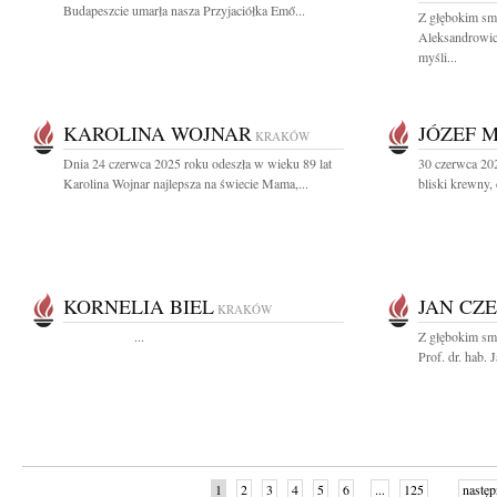
Budapeszcie umarła nasza Przyjaciółka Emő...
Z głębokim sm
Aleksandrowicz
myśli...
KAROLINA WOJNAR
JÓZEF 
KRAKÓW
Dnia 24 czerwca 2025 roku odeszła w wieku 89 lat
30 czerwca 20
Karolina Wojnar najlepsza na świecie Mama,...
bliski krewny, 
KORNELIA BIEL
JAN CZ
KRAKÓW
...
Z głębokim sm
Prof. dr. hab.
1
2
3
4
5
6
...
125
następ