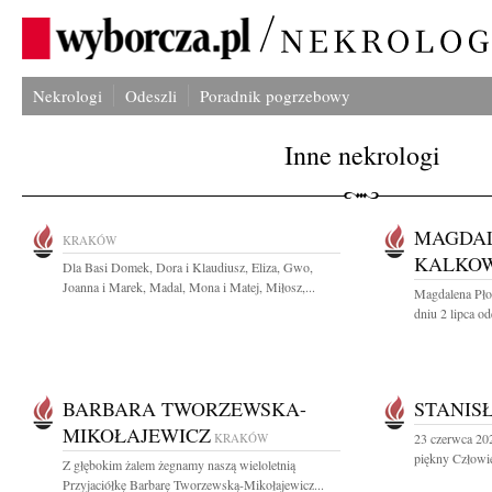
Nekrologi
Odeszli
Poradnik pogrzebowy
Inne nekrologi
MAGDAL
KRAKÓW
KALKO
Dla Basi Domek, Dora i Klaudiusz, Eliza, Gwo,
Joanna i Marek, Madal, Mona i Matej, Miłosz,...
Magdalena Pło
dniu 2 lipca od
BARBARA TWORZEWSKA-
STANIS
MIKOŁAJEWICZ
KRAKÓW
23 czerwca 202
piękny Człowie
Z głębokim żalem żegnamy naszą wieloletnią
Przyjaciółkę Barbarę Tworzewską-Mikołajewicz...