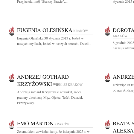
Przyjacielu, mój "Starszy Bracie"....
stycznia 2015 
EUGENIA OLESIŃSKA
DOROT
KRAKÓW
KRAKÓW
Eugenia Olesińska 30 stycznia 2013 r. Jesteś w
8 grudnia 2025 
naszych myślach, Jesteś w naszych sercach, Dzieli...
naszej Koleżan
ANDRZEJ GOTHARD
ANDRZE
KRZYŻOWSKI
WIEK: 85
KRAKÓW
Dziewięć lat t
od nas Andrzej
Andrzej Gothard Krzyżowski adwokat, radca
prawny ukochany Mąż, Ojciec, Teść i Dziadek
Przeżywszy...
EMŐ MÁRTON
BEATA 
KRAKÓW
ALEKSA
Ze smutkiem zawiadamiamy, że 1sierpnia 2025 r. w