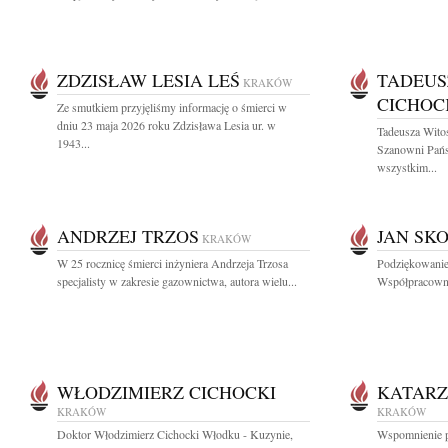
ZDZISŁAW LESIA LEŚ
TADEUS
KRAKÓW
CICHOC
Ze smutkiem przyjęliśmy informację o śmierci w
dniu 23 maja 2026 roku Zdzisława Lesia ur. w
Tadeusza Wito
1943...
Szanowni Pań
wszystkim...
ANDRZEJ TRZOS
JAN SK
KRAKÓW
W 25 rocznicę śmierci inżyniera Andrzeja Trzosa
Podziękowanie
specjalisty w zakresie gazownictwa, autora wielu...
Współpracowni
WŁODZIMIERZ CICHOCKI
KATARZ
KRAKÓW
KRAKÓW
Doktor Włodzimierz Cichocki Włodku - Kuzynie,
Wspomnienie po