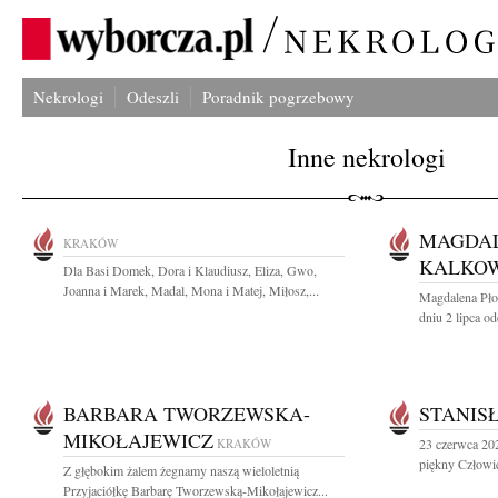
Nekrologi
Odeszli
Poradnik pogrzebowy
Inne nekrologi
MAGDAL
KRAKÓW
KALKO
Dla Basi Domek, Dora i Klaudiusz, Eliza, Gwo,
Joanna i Marek, Madal, Mona i Matej, Miłosz,...
Magdalena Pło
dniu 2 lipca od
BARBARA TWORZEWSKA-
STANIS
MIKOŁAJEWICZ
KRAKÓW
23 czerwca 202
piękny Człowie
Z głębokim żalem żegnamy naszą wieloletnią
Przyjaciółkę Barbarę Tworzewską-Mikołajewicz...