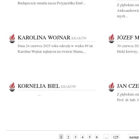
Budapeszcie umarła nasza Przyjaciółka Emő...
Z głębokim sm
Aleksandrowicz
myśli...
KAROLINA WOJNAR
JÓZEF 
KRAKÓW
Dnia 24 czerwca 2025 roku odeszła w wieku 89 lat
30 czerwca 20
Karolina Wojnar najlepsza na świecie Mama,...
bliski krewny, 
KORNELIA BIEL
JAN CZ
KRAKÓW
...
Z głębokim sm
Prof. dr. hab.
1
2
3
4
5
6
...
125
następ