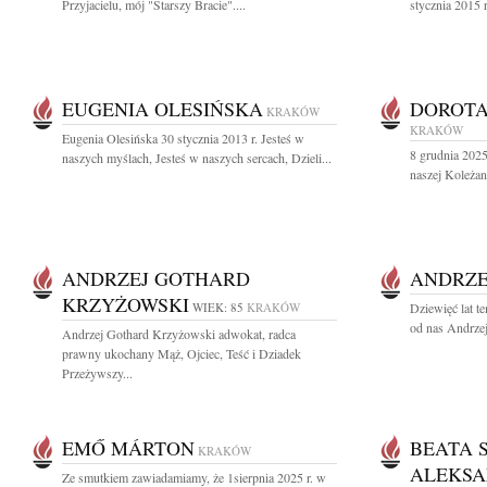
Przyjacielu, mój "Starszy Bracie"....
stycznia 2015 
EUGENIA OLESIŃSKA
DOROT
KRAKÓW
KRAKÓW
Eugenia Olesińska 30 stycznia 2013 r. Jesteś w
8 grudnia 2025 
naszych myślach, Jesteś w naszych sercach, Dzieli...
naszej Koleżan
ANDRZEJ GOTHARD
ANDRZE
KRZYŻOWSKI
WIEK: 85
KRAKÓW
Dziewięć lat t
od nas Andrzej
Andrzej Gothard Krzyżowski adwokat, radca
prawny ukochany Mąż, Ojciec, Teść i Dziadek
Przeżywszy...
EMŐ MÁRTON
BEATA 
KRAKÓW
ALEKSA
Ze smutkiem zawiadamiamy, że 1sierpnia 2025 r. w