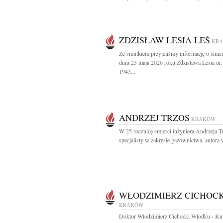
ZDZISŁAW LESIA LEŚ
KR
Ze smutkiem przyjęliśmy informację o śmie
dniu 23 maja 2026 roku Zdzisława Lesia ur
1943...
ANDRZEJ TRZOS
KRAKÓW
W 25 rocznicę śmierci inżyniera Andrzeja T
specjalisty w zakresie gazownictwa, autora w
WŁODZIMIERZ CICHOCK
KRAKÓW
Doktor Włodzimierz Cichocki Włodku - Ku