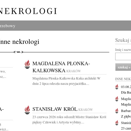
grzebowy
Inne nekrologi
Szukaj
Imię i naz
MAGDALENA PŁONKA-
KALKOWSKA
Gwo,
KRAKÓW
z,...
Magdalena Płonka-Kalkowska Kuka architekt W
INNE NE
dniu 2 lipca odeszła nasza przyjaciółka....
03.08
Dla Ba
Magdal
Magdal
A-
STANISŁAW KRÓL
KRAKÓW
Barbar
Z głęb
23 czerwca 2026 roku odszedł Mistrz Stanisław Król
piękny Człowiek i Artysta wybitny....
Stanis
ą
23 cze
icz...