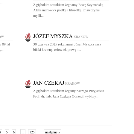
..
Z głębokim smutkiem żegnamy Beatę Szymańską
Aleksandrowicz poetkę i filozofkę, znawczynię
myśli...
JÓZEF MYSZKA
ÓW
KRAKÓW
 89 lat
30 czerwca 2025 roku zmarł Józef Myszka nasz
...
bliski krewny, człowiek prawy i...
JAN CZEKAJ
KRAKÓW
Z głębokim smutkiem żegamy naszego Przyjaciela
Prof. dr. hab. Jana Czekaja Odszedł wybitny...
4
5
6
...
125
następne »