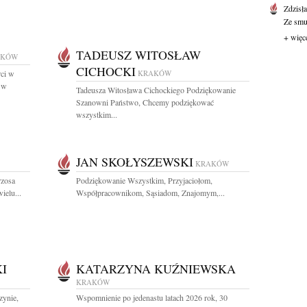
Zdzisł
Ze smut
+ więc
TADEUSZ WITOSŁAW
AKÓW
CICHOCKI
rci w
KRAKÓW
. w
Tadeusza Witosława Cichockiego Podziękowanie
Szanowni Państwo, Chcemy podziękować
wszystkim...
JAN SKOŁYSZEWSKI
KRAKÓW
rzosa
Podziękowanie Wszystkim, Przyjaciołom,
ielu...
Współpracownikom, Sąsiadom, Znajomym,...
I
KATARZYNA KUŹNIEWSKA
KRAKÓW
zynie,
Wspomnienie po jedenastu latach 2026 rok, 30