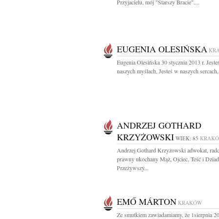
Przyjacielu, mój "Starszy Bracie"....
EUGENIA OLESIŃSKA
KR
Eugenia Olesińska 30 stycznia 2013 r. Jeste
naszych myślach, Jesteś w naszych sercach, 
ANDRZEJ GOTHARD
KRZYŻOWSKI
WIEK: 85
KRAK
Andrzej Gothard Krzyżowski adwokat, rad
prawny ukochany Mąż, Ojciec, Teść i Dzia
Przeżywszy...
EMŐ MÁRTON
KRAKÓW
Ze smutkiem zawiadamiamy, że 1sierpnia 20