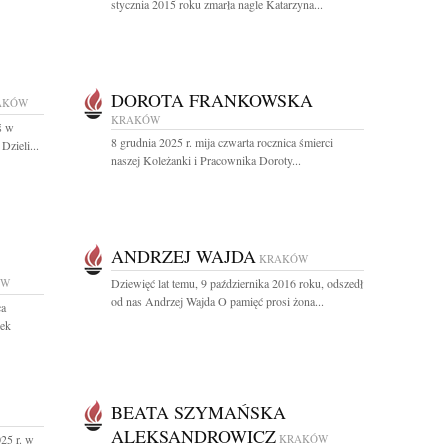
stycznia 2015 roku zmarła nagle Katarzyna...
DOROTA FRANKOWSKA
AKÓW
KRAKÓW
ś w
8 grudnia 2025 r. mija czwarta rocznica śmierci
Dzieli...
naszej Koleżanki i Pracownika Doroty...
ANDRZEJ WAJDA
KRAKÓW
ÓW
Dziewięć lat temu, 9 października 2016 roku, odszedł
od nas Andrzej Wajda O pamięć prosi żona...
ca
dek
BEATA SZYMAŃSKA
ALEKSANDROWICZ
25 r. w
KRAKÓW