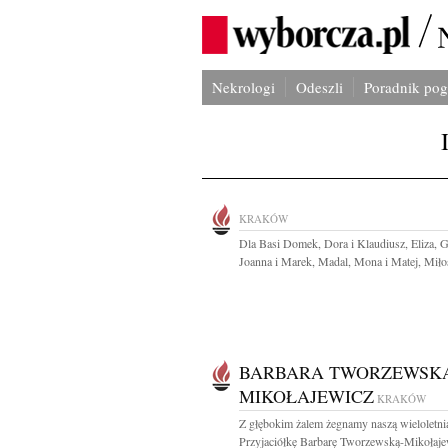
Nekrologi
Odeszli
Poradnik po
KRAKÓW
Dla Basi Domek, Dora i Klaudiusz, Eliza, 
Joanna i Marek, Madal, Mona i Matej, Miłos
BARBARA TWORZEWSK
MIKOŁAJEWICZ
KRAKÓW
Z głębokim żalem żegnamy naszą wieloletni
Przyjaciółkę Barbarę Tworzewską-Mikołajew