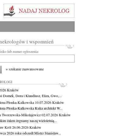
 nekrologów i wspomnień
wisko lub numer ogłoszenia:
+ szukanie zaawansowane
KROLOGI
.2026
Kraków
si Domek, Dora i Klaudiusz, Eliza, Gwo,...
ena Płonka-Kalkowska
10.07.2026
Kraków
ena Płonka-Kalkowska Kuka architekt W...
a Tworzewska-Mikołajewicz
02.07.2026
Kraków
okim żalem żegnamy naszą wieloletnią...
ław Król
26.06.2026
Kraków
rwca 2026 roku odszedł Mistrz Stanisław...