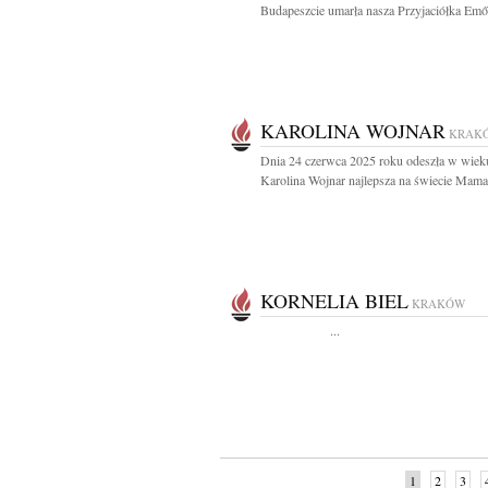
Budapeszcie umarła nasza Przyjaciółka Emő.
KAROLINA WOJNAR
KRAK
Dnia 24 czerwca 2025 roku odeszła w wieku
Karolina Wojnar najlepsza na świecie Mama,
KORNELIA BIEL
KRAKÓW
...
1
2
3