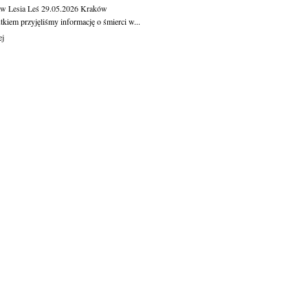
aw Lesia Leś
29.05.2026
Kraków
kiem przyjęliśmy informację o śmierci w...
ej