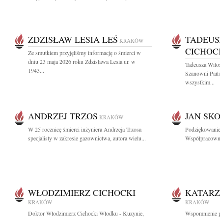
ZDZISŁAW LESIA LEŚ
TADEUS
KRAKÓW
CICHOC
Ze smutkiem przyjęliśmy informację o śmierci w
dniu 23 maja 2026 roku Zdzisława Lesia ur. w
Tadeusza Wito
1943...
Szanowni Pań
wszystkim...
ANDRZEJ TRZOS
JAN SK
KRAKÓW
W 25 rocznicę śmierci inżyniera Andrzeja Trzosa
Podziękowanie
specjalisty w zakresie gazownictwa, autora wielu...
Współpracowni
WŁODZIMIERZ CICHOCKI
KATARZ
KRAKÓW
KRAKÓW
Doktor Włodzimierz Cichocki Włodku - Kuzynie,
Wspomnienie po