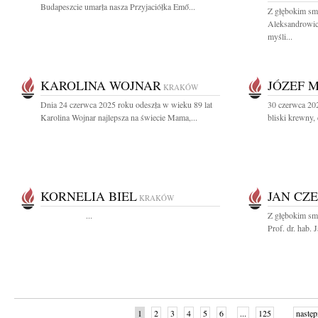
Budapeszcie umarła nasza Przyjaciółka Emő...
Z głębokim sm
Aleksandrowicz
myśli...
KAROLINA WOJNAR
JÓZEF 
KRAKÓW
Dnia 24 czerwca 2025 roku odeszła w wieku 89 lat
30 czerwca 20
Karolina Wojnar najlepsza na świecie Mama,...
bliski krewny, 
KORNELIA BIEL
JAN CZ
KRAKÓW
...
Z głębokim sm
Prof. dr. hab.
1
2
3
4
5
6
...
125
następ