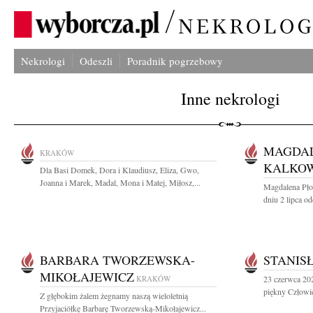
Nekrologi
Odeszli
Poradnik pogrzebowy
Inne nekrologi
MAGDAL
KRAKÓW
KALKO
Dla Basi Domek, Dora i Klaudiusz, Eliza, Gwo,
Joanna i Marek, Madal, Mona i Matej, Miłosz,...
Magdalena Pło
dniu 2 lipca od
BARBARA TWORZEWSKA-
STANIS
MIKOŁAJEWICZ
KRAKÓW
23 czerwca 202
piękny Człowie
Z głębokim żalem żegnamy naszą wieloletnią
Przyjaciółkę Barbarę Tworzewską-Mikołajewicz...