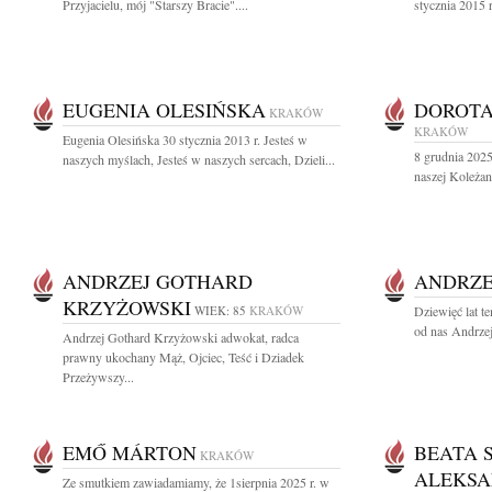
Przyjacielu, mój "Starszy Bracie"....
stycznia 2015 
EUGENIA OLESIŃSKA
DOROT
KRAKÓW
KRAKÓW
Eugenia Olesińska 30 stycznia 2013 r. Jesteś w
8 grudnia 2025 
naszych myślach, Jesteś w naszych sercach, Dzieli...
naszej Koleżan
ANDRZEJ GOTHARD
ANDRZE
KRZYŻOWSKI
WIEK: 85
KRAKÓW
Dziewięć lat t
od nas Andrzej
Andrzej Gothard Krzyżowski adwokat, radca
prawny ukochany Mąż, Ojciec, Teść i Dziadek
Przeżywszy...
EMŐ MÁRTON
BEATA 
KRAKÓW
ALEKSA
Ze smutkiem zawiadamiamy, że 1sierpnia 2025 r. w