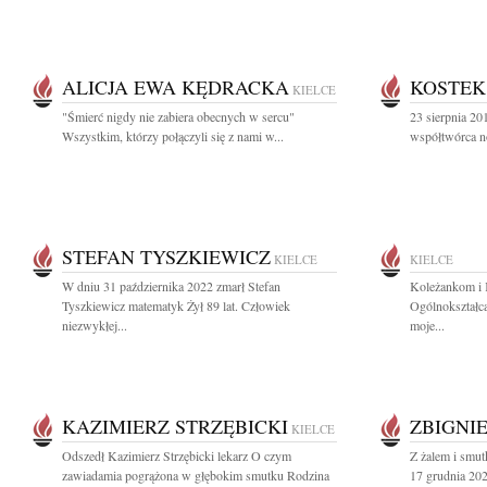
ALICJA EWA KĘDRACKA
KOSTEK
KIELCE
"Śmierć nigdy nie zabiera obecnych w sercu"
23 sierpnia 2
Wszystkim, którzy połączyli się z nami w...
współtwórca n
STEFAN TYSZKIEWICZ
KIELCE
KIELCE
W dniu 31 października 2022 zmarł Stefan
Koleżankom i 
Tyszkiewicz matematyk Żył 89 lat. Człowiek
Ogólnokształc
niezwykłej...
moje...
KAZIMIERZ STRZĘBICKI
ZBIGNI
KIELCE
Odszedł Kazimierz Strzębicki lekarz O czym
Z żalem i smu
zawiadamia pogrążona w głębokim smutku Rodzina
17 grudnia 202