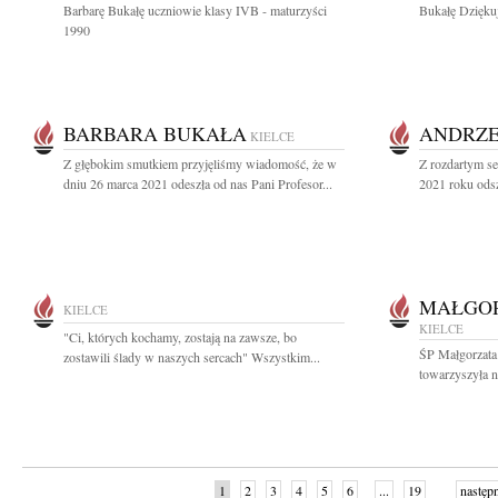
Barbarę Bukałę uczniowie klasy IVB - maturzyści
Bukałę Dziękuj
1990
BARBARA BUKAŁA
ANDRZE
KIELCE
Z głębokim smutkiem przyjęliśmy wiadomość, że w
Z rozdartym s
dniu 26 marca 2021 odeszła od nas Pani Profesor...
2021 roku odsz
MAŁGOR
KIELCE
KIELCE
"Ci, których kochamy, zostają na zawsze, bo
ŚP Małgorzata 
zostawili ślady w naszych sercach" Wszystkim...
towarzyszyła n
1
2
3
4
5
6
...
19
następ