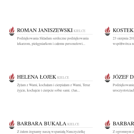
ROMAN JANISZEWSKI
KOSTEK
KIELCE
Podziękowania Składam serdeczne podziękowania
23 sierpnia 2
lekarzom, pielęgniarkom i całemu personelowi...
współtwórca n
HELENA ŁOJEK
JÓZEF 
KIELCE
Żyłam z Wami, kochałam i cierpiałam z Wami, Teraz
Podziękowanie 
żyjcie, kochajcie i cierpcie sobie sami. (Jan...
uroczystościa
BARBARA BUKAŁA
BARBAR
KIELCE
Z żalem żegnamy naszą wspaniałą Nauczycielkę
Z ogromnym ża