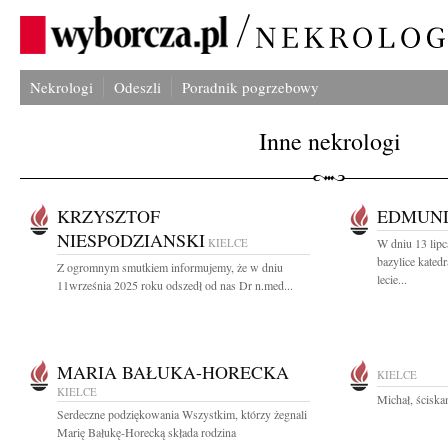
Nekrologi
Odeszli
Poradnik pogrzebowy
Inne nekrologi
KRZYSZTOF
EDMUND
NIESPODZIANSKI
KIELCE
W dniu 13 lipc
bazylice kate
Z ogromnym smutkiem informujemy, że w dniu
lecie...
11września 2025 roku odszedł od nas Dr n.med...
MARIA BAŁUKA-HORECKA
KIELCE
KIELCE
Michał, ścisk
Serdeczne podziękowania Wszystkim, którzy żegnali
Marię Bałukę-Horecką składa rodzina