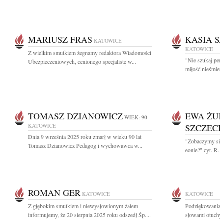
MARIUSZ FRAS
KASIA 
KATOWICE
KATOWICE
Z wielkim smutkiem żegnamy redaktora Wiadomości
"Nie szukaj per
Ubezpieczeniowych, cenionego specjalistę w...
miłość nieśmie
TOMASZ DZIANOWICZ
EWA ŻU
WIEK: 90
KATOWICE
SZCZE
Dnia 9 września 2025 roku zmarł w wieku 90 lat
"Zobaczymy się
Tomasz Dzianowicz Pedagog i wychowawca w...
eonie?" cyt. R
ROMAN GER
KATOWICE
KATOWICE
Z głębokim smutkiem i niewysłowionym żalem
Podziękowania
informujemy, że 20 sierpnia 2025 roku odszedł Śp....
słowami otuchy 