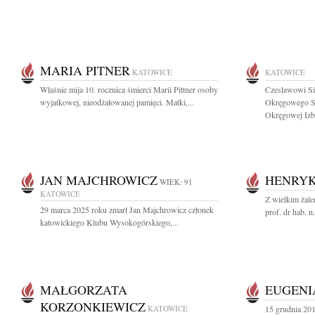
MARIA PITNER
KATOWICE
KATOWICE
Właśnie mija 10. rocznica śmierci Marii Pittner osoby
Czesławowi Si
wyjatkowej, nieodżałowanej pamięci. Matki,...
Okręgowego Są
Okręgowej Izby
JAN MAJCHROWICZ
HENRYK
WIEK: 91
KATOWICE
Z wielkim żale
29 marca 2025 roku zmarł Jan Majchrowicz członek
prof. dr hab. 
katowickiego Klubu Wysokogórskiego,...
MAŁGORZATA
EUGENI
KORZONKIEWICZ
KATOWICE
15 grudnia 20