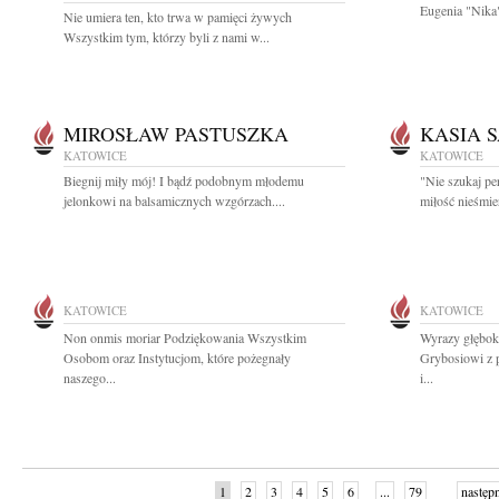
Eugenia "Nika"
Nie umiera ten, kto trwa w pamięci żywych
Wszystkim tym, którzy byli z nami w...
MIROSŁAW PASTUSZKA
KASIA 
KATOWICE
KATOWICE
Biegnij miły mój! I bądź podobnym młodemu
"Nie szukaj per
jelonkowi na balsamicznych wzgórzach....
miłość nieśmie
KATOWICE
KATOWICE
Non onmis moriar Podziękowania Wszystkim
Wyrazy głębok
Osobom oraz Instytucjom, które pożegnały
Grybosiowi z 
naszego...
i...
1
2
3
4
5
6
...
79
następ