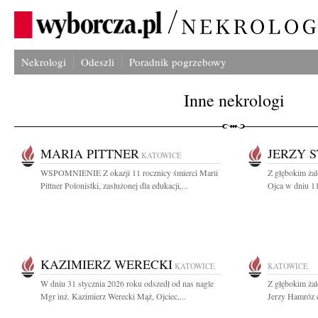
Nekrologi
Odeszli
Poradnik pogrzebowy
Inne nekrologi
MARIA PITTNER
JERZY 
KATOWICE
WSPOMNIENIE Z okazji 11 rocznicy śmierci Marii
Z głębokim ża
Pittner Polonistki, zasłużonej dla edukacji,...
Ojca w dniu 11
KAZIMIERZ WERECKI
KATOWICE
KATOWICE
W dniu 31 stycznia 2026 roku odszedł od nas nagle
Z głębokim ża
Mgr inż. Kazimierz Werecki Mąż, Ojciec,...
Jerzy Hamróz d