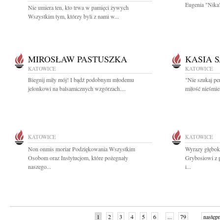
Eugenia "Nika"
Nie umiera ten, kto trwa w pamięci żywych
Wszystkim tym, którzy byli z nami w...
MIROSŁAW PASTUSZKA
KASIA 
KATOWICE
KATOWICE
Biegnij miły mój! I bądź podobnym młodemu
"Nie szukaj per
jelonkowi na balsamicznych wzgórzach....
miłość nieśmie
KATOWICE
KATOWICE
Non onmis moriar Podziękowania Wszystkim
Wyrazy głębok
Osobom oraz Instytucjom, które pożegnały
Grybosiowi z 
naszego...
i...
1
2
3
4
5
6
...
79
następ