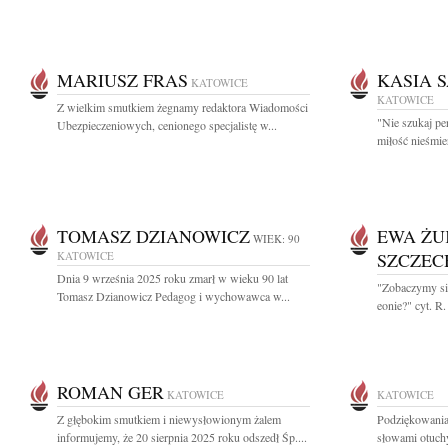
MARIUSZ FRAS
KASIA 
KATOWICE
KATOWICE
Z wielkim smutkiem żegnamy redaktora Wiadomości
"Nie szukaj per
Ubezpieczeniowych, cenionego specjalistę w...
miłość nieśmie
TOMASZ DZIANOWICZ
EWA ŻU
WIEK: 90
KATOWICE
SZCZE
Dnia 9 września 2025 roku zmarł w wieku 90 lat
"Zobaczymy się
Tomasz Dzianowicz Pedagog i wychowawca w...
eonie?" cyt. R
ROMAN GER
KATOWICE
KATOWICE
Z głębokim smutkiem i niewysłowionym żalem
Podziękowania
informujemy, że 20 sierpnia 2025 roku odszedł Śp....
słowami otuchy 