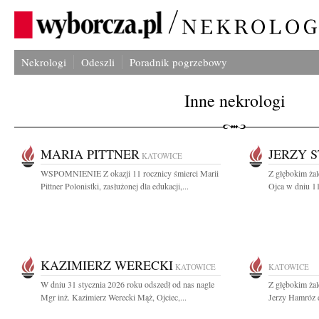
Nekrologi
Odeszli
Poradnik pogrzebowy
Inne nekrologi
MARIA PITTNER
JERZY 
KATOWICE
WSPOMNIENIE Z okazji 11 rocznicy śmierci Marii
Z głębokim ża
Pittner Polonistki, zasłużonej dla edukacji,...
Ojca w dniu 11
KAZIMIERZ WERECKI
KATOWICE
KATOWICE
W dniu 31 stycznia 2026 roku odszedł od nas nagle
Z głębokim ża
Mgr inż. Kazimierz Werecki Mąż, Ojciec,...
Jerzy Hamróz d