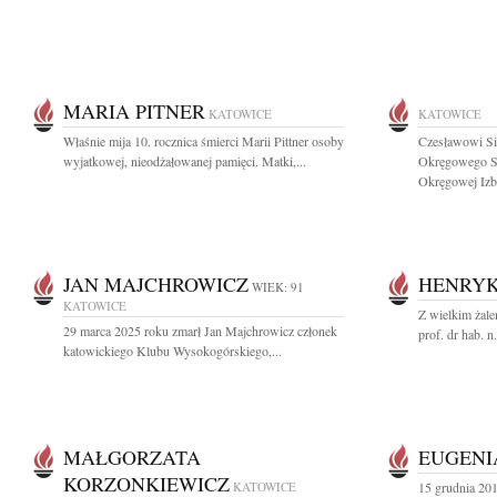
MARIA PITNER
KATOWICE
KATOWICE
Właśnie mija 10. rocznica śmierci Marii Pittner osoby
Czesławowi Si
wyjatkowej, nieodżałowanej pamięci. Matki,...
Okręgowego Są
Okręgowej Izby
JAN MAJCHROWICZ
HENRYK
WIEK: 91
KATOWICE
Z wielkim żale
29 marca 2025 roku zmarł Jan Majchrowicz członek
prof. dr hab. 
katowickiego Klubu Wysokogórskiego,...
MAŁGORZATA
EUGENI
KORZONKIEWICZ
KATOWICE
15 grudnia 20